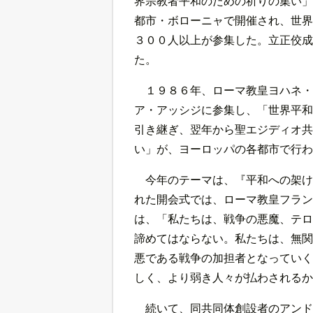
界宗教者平和のための祈りの集い」
都市・ボローニャで開催され、世界
３００人以上が参集した。立正佼成
た。
１９８６年、ローマ教皇ヨハネ・
ア・アッシジに参集し、「世界平和
引き継ぎ、翌年から聖エジディオ共
い」が、ヨーロッパの各都市で行わ
今年のテーマは、『平和への架け
れた開会式では、ローマ教皇フラン
は、「私たちは、戦争の悪魔、テロ
諦めてはならない。私たちは、無関
悪である戦争の加担者となっていく
しく、より弱き人々が払わされるか
続いて、同共同体創設者のアンド