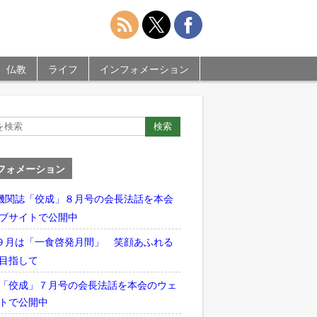
仏教
ライフ
インフォメーション
フォメーション
機関誌「佼成」８月号の会長法話を本会
ブサイトで公開中
９月は「一食啓発月間」 笑顔あふれる
目指して
「佼成」７月号の会長法話を本会のウェ
トで公開中