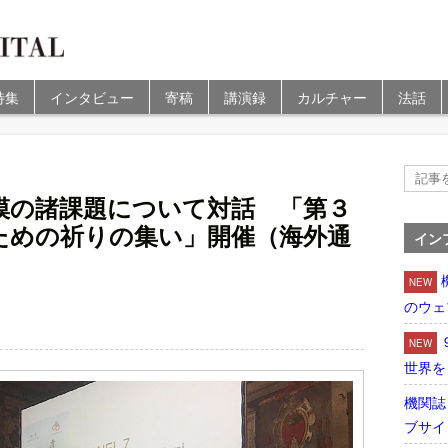
特集
インタビュー
寄稿
講演録
カルチャー
法話
模の諸課題について対話 「第３
ための祈りの集い」開催（海外通
イン
NEW
のウェ
NEW
世界を
機関誌
ブサイ