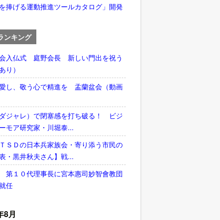
を捧げる運動推進ツールカタログ」開発
ランキング
会入仏式 庭野会長 新しい門出を祝う
あり）
愛し、敬う心で精進を 盂蘭盆会（動画
ダジャレ）で閉塞感を打ち破る！ ビジ
ーモア研究家・川堀泰...
ＴＳＤの日本兵家族会・寄り添う市民の
表・黒井秋夫さん】戦...
 第１０代理事長に宮本惠司妙智會教団
就任
年8月