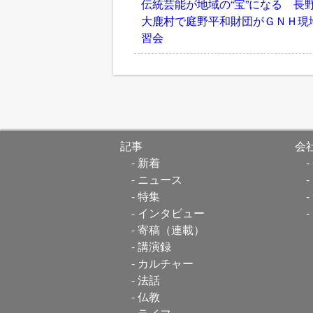
伝統芸能が地域の“宝”になる 長
大鹿村で庭野平和財団がＧＮＨ現
習会
記事
会
新着
ニュース
特集
インタビュー
寄稿（連載）
講演録
カルチャー
法話
仏教