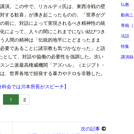
仏教
講演。この中で、リカルディ氏は、東西冷戦の壁
対する歓喜」が沸き起こったものの、「世界がグ
動画ニ
の前に、対話によって実現されるべき精神性の統
寄稿（
化によって、人々の間にこれまでにない結びつき
法話
う人間の精神は「伝統的地平にとどまったまま
特集
必要であることに諸宗教も気づかなかった」と語
いたとして、対話や協働の必要性を強調した。次い
講演録
スンニ派最高権威機関「アズハル」（エジプト・
は、世界各地で頻発する暴力やテロを非難した。
分科会では川本所長がスピーチ】
1
2
次の記事