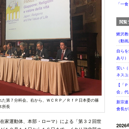
「一食
閲覧
鰍沢教
（動画
自らを
あり）
笑い（
ネスユ
【「Ｐ
会」代
れた第７分科会。右から、ＷＣＲＰ／ＲｆＰ日本委の篠
新宗連
本所長
會長が
在家運動体、本部・ローマ）による「第３２回世
2026