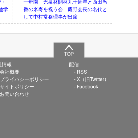
野・
一燈園 光泉林開林九十周年と西田当
地学
番の米寿を祝う会 庭野会長の名代と
して中村常務理事が出席
TOP
社情報
配信
会社概要
RSS
プライバシーポリシー
X（旧Twitter）
サイトポリシー
Facebook
お問い合わせ