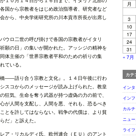
が１０月１４日から１６日まで、イタリア北部の
月
各国から宗教者をはじめ政治指導者、研究者など
会から、中央学術研究所の川本貢市所長が出席し
3
10
17
パウロ二世の呼び掛けで各国の宗教者がイタリ
24
祈願の日」の集いが開かれた。アッシジの精神を
31
同体主催の「世界宗教者平和のための祈りの集
« 7月
れている。
カテ
橋――語り合う宗教と文化』。１４日午後に行わ
シスコからのメッセージが読み上げられた。教皇
インタ
の狂気、生命を奪う武器が持つ虚偽の力の前で、
インフ
心が人間を支配し、人間を悪、それも、恐るべき
カルチ
ことを許してはならない。戦争の代償は、より貧
ニュー
らだ」と訴えた。
ライフ
レア・リカルディ氏、欧州連合（ＥＵ）のアント