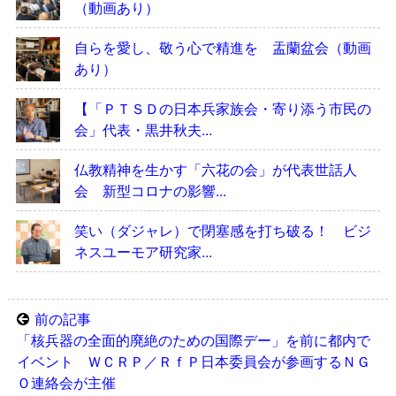
（動画あり）
自らを愛し、敬う心で精進を 盂蘭盆会（動画
あり）
【「ＰＴＳＤの日本兵家族会・寄り添う市民の
会」代表・黒井秋夫...
仏教精神を生かす「六花の会」が代表世話人
会 新型コロナの影響...
笑い（ダジャレ）で閉塞感を打ち破る！ ビジ
ネスユーモア研究家...
前の記事
「核兵器の全面的廃絶のための国際デー」を前に都内で
イベント ＷＣＲＰ／ＲｆＰ日本委員会が参画するＮＧ
Ｏ連絡会が主催