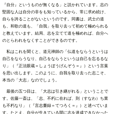
『自分』というものが無くなる」と説かれています。志の
堅固な人は自分の非をも知っているから、常に求め続け、
自らを誇ることがないというのです。同書は、武士の道
も、和歌の道も、「自我」を取り去って初めて極められる
と教えています。結局、志を立てて道を極めれば、自分へ
のとらわれをなくすことができるのです。
私はこれを聞くと、道元禅師の「仏道をならうというは
自己をならうなり、自己をならうというは自己を忘るるな
り」（『正法眼蔵＝しょうぼうげんぞう＝』）という言葉
を思い出します。このように、自我を取り去った志こそ、
本当の「大志」なのでしょう。
最後の五つ目は、「大志は引き継がれる」ということで
す。佐藤一斎は、「志、不朽に在れば、則（すなわ）ち業
も不朽なり」（『言志耋録＝てつろく＝』）と述べていま
す。たとえ、自分が生きている間に志を達成できなかった