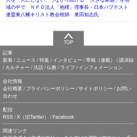
域の中で ＮＰＯ法人「抱樸」理事長・日本バプテスト
連盟東八幡キリスト教会牧師 奥田知志氏
TOP
記事
新着
ニュース
特集
インタビュー
寄稿（連載）
講演録
カルチャー
法話
仏教
ライフ
インフォメーション
会社情報
会社概要
プライバシーポリシー
サイトポリシー
お問い
合わせ
配信
RSS
X（旧Twitter）
Facebook
関連リンク