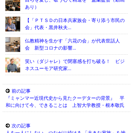
あり）
【「ＰＴＳＤの日本兵家族会・寄り添う市民の
会」代表・黒井秋夫...
仏教精神を生かす「六花の会」が代表世話人
会 新型コロナの影響...
笑い（ダジャレ）で閉塞感を打ち破る！ ビジ
ネスユーモア研究家...
前の記事
『ミャンマー近現代史から見たクーデターの背景』 平
和に向けて今、できることは 上智大学教授・根本敬氏
次の記事
人を一人にしない、つながり続ける 「大きな家族」を地