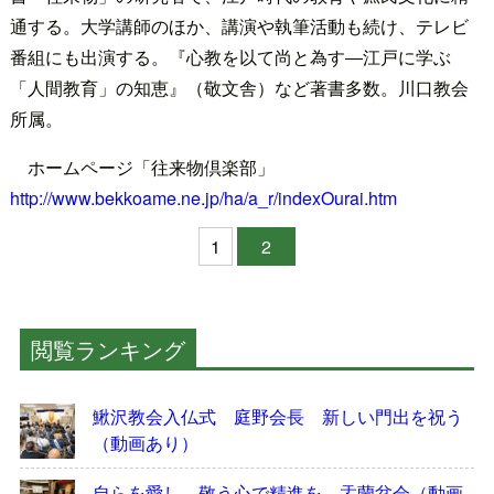
通する。大学講師のほか、講演や執筆活動も続け、テレビ
番組にも出演する。『心教を以て尚と為す―江戸に学ぶ
「人間教育」の知恵』（敬文舎）など著書多数。川口教会
所属。
ホームページ「往来物倶楽部」
http://www.bekkoame.ne.jp/ha/a_r/indexOurai.htm
1
2
閲覧ランキング
鰍沢教会入仏式 庭野会長 新しい門出を祝う
（動画あり）
自らを愛し、敬う心で精進を 盂蘭盆会（動画