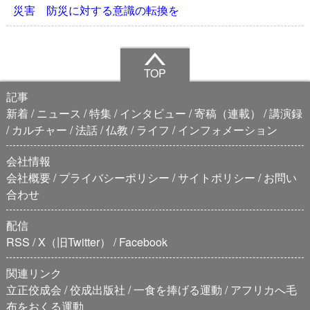
災害 防災に対する意識の転換を
TOP
記事
新着
ニュース
特集
インタビュー
寄稿（連載）
講演録
カルチャー
法話
仏教
ライフ
インフォメーション
会社情報
会社概要
プライバシーポリシー
サイトポリシー
お問い
合わせ
配信
RSS
X（旧Twitter）
Facebook
関連リンク
立正佼成会
佼成出版社
一食を捧げる運動
アフリカへ毛
布をおくる運動