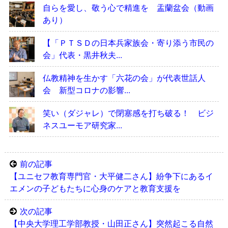
自らを愛し、敬う心で精進を 盂蘭盆会（動画
あり）
【「ＰＴＳＤの日本兵家族会・寄り添う市民の
会」代表・黒井秋夫...
仏教精神を生かす「六花の会」が代表世話人
会 新型コロナの影響...
笑い（ダジャレ）で閉塞感を打ち破る！ ビジ
ネスユーモア研究家...
前の記事
【ユニセフ教育専門官・大平健二さん】紛争下にあるイ
エメンの子どもたちに心身のケアと教育支援を
次の記事
【中央大学理工学部教授・山田正さん】突然起こる自然