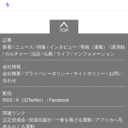
を
TOP
記事
新着
ニュース
特集
インタビュー
寄稿（連載）
講演録
カルチャー
法話
仏教
ライフ
インフォメーション
会社情報
会社概要
プライバシーポリシー
サイトポリシー
お問い
合わせ
配信
RSS
X（旧Twitter）
Facebook
関連リンク
立正佼成会
佼成出版社
一食を捧げる運動
アフリカへ毛
布をおくる運動