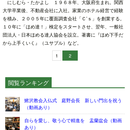
にしむら・たかよし １９６８年、大阪府生まれ。関西
大学卒業後、不動産会社に入社。家業のホテル経営で経験
を積み、２００５年に覆面調査会社「Ｃ’ｓ」を創業する。
１０年に「ほめ達！」検定をスタートさせ、翌年、一般社
団法人・日本ほめる達人協会を設立。著書に『ほめ下手だ
から上手くいく』（ユサブル）など。
1
2
閲覧ランキング
鰍沢教会入仏式 庭野会長 新しい門出を祝う
（動画あり）
自らを愛し、敬う心で精進を 盂蘭盆会（動画
あり）