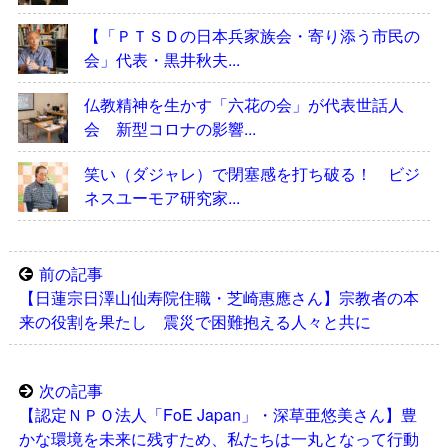
【「ＰＴＳＤの日本兵家族会・寄り添う市民の
会」代表・黒井秋夫...
仏教精神を生かす「六花の会」が代表世話人
会 新型コロナの影響...
笑い（ダジャレ）で閉塞感を打ち破る！ ビジ
ネスユーモア研究家...
前の記事
【日蓮宗日澤山仙寿院住職・芝崎惠應さん】宗教者の本
来の役割を果たし 震災で困難抱える人々と共に
次の記事
【認定ＮＰＯ法人「FoE Japan」・深草亜悠美さん】豊
かな環境を未来に残すため、私たちは一丸となって行動