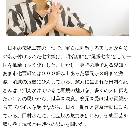
日本の伝統工芸の一つで、宝石に匹敵する美しさからそ
の名が付けられた七宝焼は、明治期には“尾張七宝”として一
世を風靡（ふうび）した。しかし、発祥の地である愛知・
あま市七宝町では２００軒以上あった窯元が８軒まで激
減。消滅の危機にひんしている。窯元に生まれた田村有紀
さんは〈消えかけている七宝焼の魅力を、多くの人に伝え
たい〉との思いから、継承を決意。窯元を受け継ぐ両親か
らアドバイスを受けながら、日々、制作と普及活動に励ん
でいる。田村さんに、七宝焼の魅力をはじめ、伝統工芸を
取り巻く現状と再興への思いを聞いた。