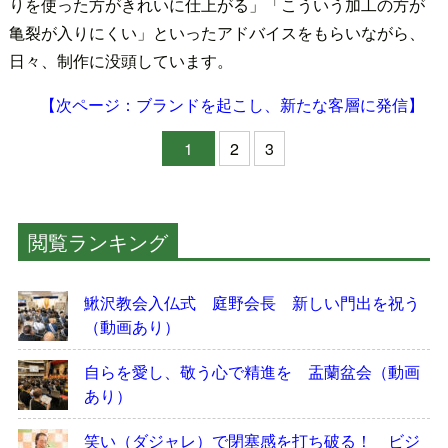
りを使った方がきれいに仕上がる」「こういう加工の方が
亀裂が入りにくい」といったアドバイスをもらいながら、
日々、制作に没頭しています。
【次ページ：ブランドを起こし、新たな客層に発信】
1
2
3
閲覧ランキング
鰍沢教会入仏式 庭野会長 新しい門出を祝う
（動画あり）
自らを愛し、敬う心で精進を 盂蘭盆会（動画
あり）
笑い（ダジャレ）で閉塞感を打ち破る！ ビジ