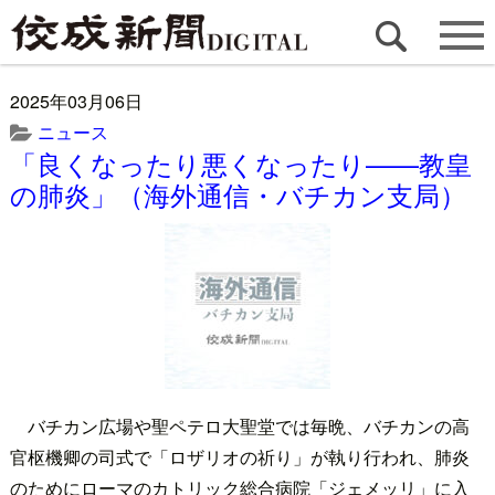
2025年03月06日
ニュース
「良くなったり悪くなったり——教皇
の肺炎」（海外通信・バチカン支局）
バチカン広場や聖ペテロ大聖堂では毎晩、バチカンの高
官枢機卿の司式で「ロザリオの祈り」が執り行われ、肺炎
のためにローマのカトリック総合病院「ジェメッリ」に入