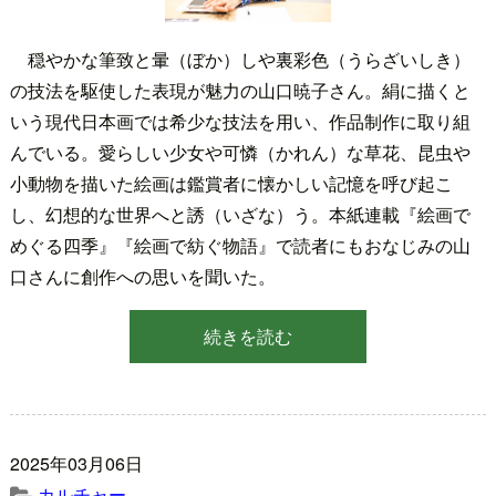
穏やかな筆致と暈（ぼか）しや裏彩色（うらざいしき）
の技法を駆使した表現が魅力の山口暁子さん。絹に描くと
いう現代日本画では希少な技法を用い、作品制作に取り組
んでいる。愛らしい少女や可憐（かれん）な草花、昆虫や
小動物を描いた絵画は鑑賞者に懐かしい記憶を呼び起こ
し、幻想的な世界へと誘（いざな）う。本紙連載『絵画で
めぐる四季』『絵画で紡ぐ物語』で読者にもおなじみの山
口さんに創作への思いを聞いた。
続きを読む
2025年03月06日
カルチャー