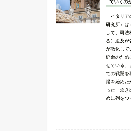
ていくの
イタリア
研究所）は
して、司法
る）追及が
が激化して
延命のため
せている、
での戦闘を
爆を始めた
った「炊き
めに列をつ