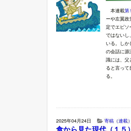
本連載
第
ーや左翼政
定でエピソ
ではないし
いる。しか
の会話に源
識には、父
ると言って
る。
2025年04月24日
寄稿（連載
食から見た現代（１５）