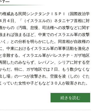
か？—
の権威ある民間シンクタンクＩＳＰＩ（国際政治学
４月４日、「（イスラエルの）ネタニヤフ首相に対
権からの（汚職、怠慢、司法権への攻撃などに関す
強まれば強まるほど、中東でのイスラエル軍の攻撃
いく」との分析を明らかにした。同首相が自政権の
に、中東におけるイスラエル軍の軍事活動を激化さ
と非難する。イスラエル軍がパレスチナ・ガザ地区
再開したのみならず、レバノン、シリアに対する空
からだ。特に、ガザ地区では７日、もう数少なくな
出し場」の一つが攻撃され、空腹を凌（しの）ぐた
くっていた女性や子どもなど３０人が殺害された。
続きを読む