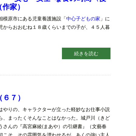
（作家）
相模原市にある児童養護施設「
中心子どもの家
」に
児からおおむね１８歳くらいまでの子が、４５人暮
。
続きを読む
（６７）
はやりの、キャラクターが立った軽妙なお仕事小説
ら、まったくそんなことはなかった。城戸川（きど
うさんの『高宮麻綾(まあや）の引継書』（文藝春
初こそ、その雰囲気を漂わせるが、あくの強い主人