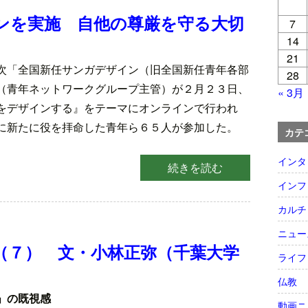
ンを実施 自他の尊厳を守る大切
7
14
21
次「全国新任サンガデザイン（旧全国新任青年各部
28
（青年ネットワークグループ主管）が２月２３日、
« 3月
をデザインする』をテーマにオンラインで行われ
に新たに役を拝命した青年ら６５人が参加した。
カテ
インタ
続きを読む
インフ
カルチ
）
ニュー
（７） 文・小林正弥（千葉大学
ライフ
仏教
」の既視感
動画ニ