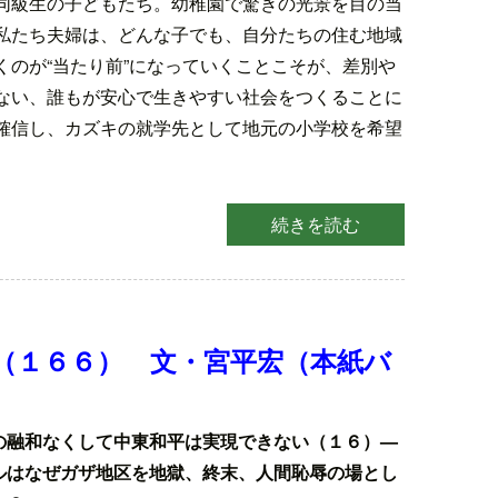
同級生の子どもたち。幼稚園で驚きの光景を目の当
私たち夫婦は、どんな子でも、自分たちの住む地域
くのが“当たり前”になっていくことこそが、差別や
ない、誰もが安心で生きやすい社会をつくることに
確信し、カズキの就学先として地元の小学校を希望
続きを読む
（１６６） 文・宮平宏（本紙バ
の融和なくして中東和平は実現できない（１６）—
ルはなぜガザ地区を地獄、終末、人間恥辱の場とし