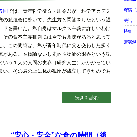
寄稿（
５回
では、青年哲学徒Ｓ・即令君が、科学アカデミ
党の勉強会に赴いて、先生方と問答をしたという設
法話
ードを書いた。私自身はマルクス主義に詳しいわけ
特集
、その資本主義批判には今でも意味があると思って
講演録
し、この問答は、私が青年時代に父と交わした多く
流がある。唯物論ないし史的唯物論の限界という認
という１人の人間の実存（研究人生）がかかってい
良い。その肩の上に私の視座が成立してきたのであ
続きを読む
）
 “安心・安全”な食の時間〈後