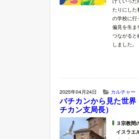
けていった
たりにした
の学校に行
偏見を生ま
つながると
しました。
2025年04月24日
カルチャー
バチカンから見た世界
チカン支局長）
３宗教間
イスラエ