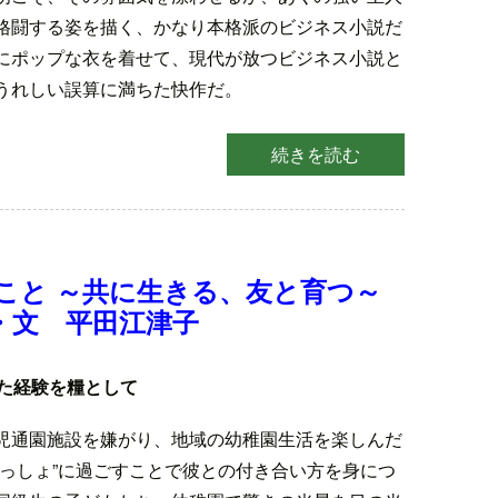
格闘する姿を描く、かなり本格派のビジネス小説だ
にポップな衣を着せて、現代が放つビジネス小説と
うれしい誤算に満ちた快作だ。
続きを読む
）
こと ～共に生きる、友と育つ～
・文 平田江津子
た経験を糧として
児通園施設を嫌がり、地域の幼稚園生活を楽しんだ
いっしょ”に過ごすことで彼との付き合い方を身につ