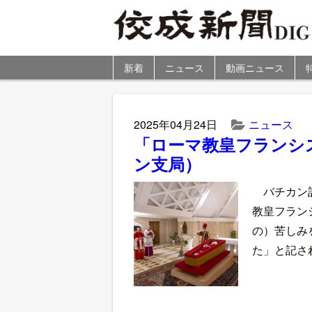
新着
ニュース
動画ニュース
2025年04月24日
ニュース
「ローマ教皇フランシ
ン支局）
バチカン
教皇フラン
の）苦しみ
た」と記さ