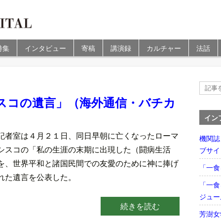
特集
インタビュー
寄稿
講演録
カルチャー
法話
スコの遺言」（海外通信・バチカ
イン
記者室は４月２１日、同日早朝に亡くなったローマ
機関誌
シスコの「私の生涯の末期に出現した（闘病生活
ブサイ
を、世界平和と諸国民間での友愛のために神に捧げ
「一食
れた遺言を公表した。
「一食
ジュー
続きを読む
芳澍女