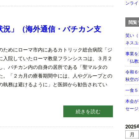
ンライ
閲覧
状況」（海外通信・バチカン支
笑い（
ネスユ
のためにローマ市内にあるカトリック総合病院「ジ
事業を
に入院していたローマ教皇フランシスコは、３月２
「仏教
し、バチカン内の自身の居所である「聖マルタの
令和６
た。「２カ月の療養期間中には、人やグループとの
秋空の
の執務は避けるように」と医師から勧告されてい
一食
本会が
セージ
続きを読む
2025
月