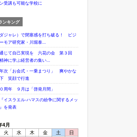
ン受講も可能な学校に
ランキング
ダジャレ）で閉塞感を打ち破る！ ビジ
ーモア研究家・川堀泰...
通じて自己実現を 六花の会 第３回
精神に学ぶ経営者の集い...
年次「お会式・一乗まつり」 爽やかな
下 笑顔で行進
５０周年 ９月は「啓発月間」
『イスラエル‐ハマスの紛争に関するメッ
』を発表
年4月
火
水
木
金
土
日