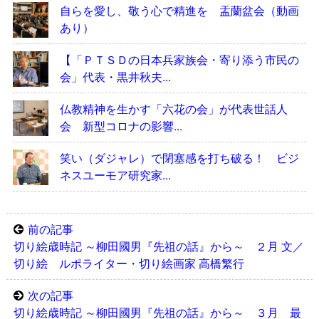
自らを愛し、敬う心で精進を 盂蘭盆会（動画
あり）
【「ＰＴＳＤの日本兵家族会・寄り添う市民の
会」代表・黒井秋夫...
仏教精神を生かす「六花の会」が代表世話人
会 新型コロナの影響...
笑い（ダジャレ）で閉塞感を打ち破る！ ビジ
ネスユーモア研究家...
前の記事
切り絵歳時記 ～柳田國男『先祖の話』から～ ２月 文／
切り絵 ルポライター・切り絵画家 高橋繁行
次の記事
切り絵歳時記 ～柳田國男『先祖の話』から～ ３月 最