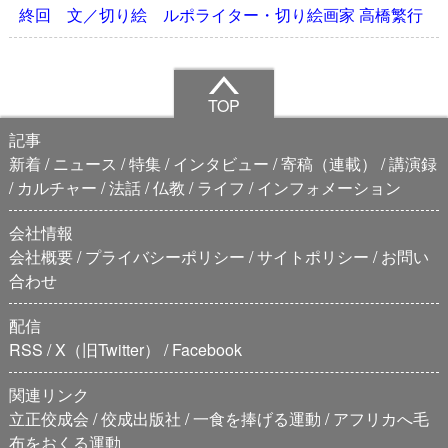
終回 文／切り絵 ルポライター・切り絵画家 高橋繁行
TOP
記事
新着
ニュース
特集
インタビュー
寄稿（連載）
講演録
カルチャー
法話
仏教
ライフ
インフォメーション
会社情報
会社概要
プライバシーポリシー
サイトポリシー
お問い
合わせ
配信
RSS
X（旧Twitter）
Facebook
関連リンク
立正佼成会
佼成出版社
一食を捧げる運動
アフリカへ毛
布をおくる運動