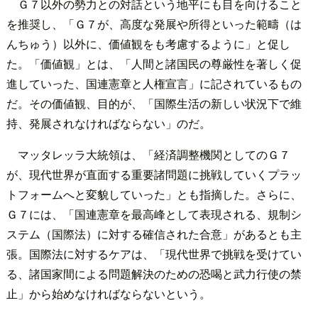
Ｇ７以外の勢力との対話という地平にも目を向けること
を推奨し、「Ｇ７が、高度な発展や所得といった範疇（は
んちゅう）以外に、価値観をも考慮するように」と促し
た。「価値観」とは、「人間と諸国民の尊厳性を著しく促
進していった、国連憲章と人権宣言」に記されているもの
だ。その価値観、目的が、「国際生活の新しい状況下で維
持、発展されなければならない」のだ。
マッタレッラ大統領は、「経済調整機関としてのＧ７
が、現代世界が直面する重要諸問題に挑戦していくプラッ
トフォームへと変貌していった」とも指摘した。さらに、
Ｇ７には、「国連憲章を最高峰として表現される、規制シ
ステム（国際法）に対する確信された合意」があるとも主
張。国際法に対するケアは、「現代世界で挑戦を受けてい
る、諸国家間による問題解決のための恐喝と武力行使の禁
止」から始めなければならないという。