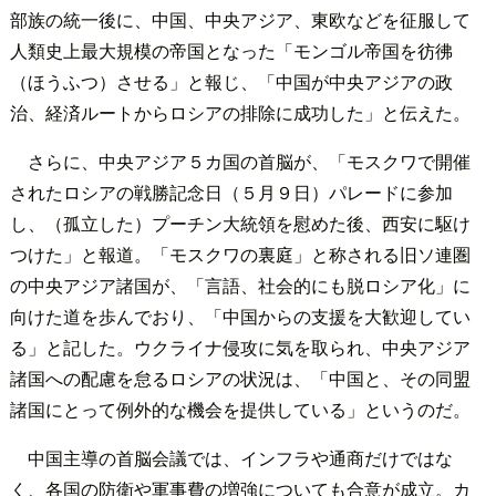
部族の統一後に、中国、中央アジア、東欧などを征服して
人類史上最大規模の帝国となった「モンゴル帝国を彷彿
（ほうふつ）させる」と報じ、「中国が中央アジアの政
治、経済ルートからロシアの排除に成功した」と伝えた。
さらに、中央アジア５カ国の首脳が、「モスクワで開催
されたロシアの戦勝記念日（５月９日）パレードに参加
し、（孤立した）プーチン大統領を慰めた後、西安に駆け
つけた」と報道。「モスクワの裏庭」と称される旧ソ連圏
の中央アジア諸国が、「言語、社会的にも脱ロシア化」に
向けた道を歩んでおり、「中国からの支援を大歓迎してい
る」と記した。ウクライナ侵攻に気を取られ、中央アジア
諸国への配慮を怠るロシアの状況は、「中国と、その同盟
諸国にとって例外的な機会を提供している」というのだ。
中国主導の首脳会議では、インフラや通商だけではな
く、各国の防衛や軍事費の増強についても合意が成立。カ