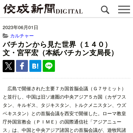
2023年06月01日
カルチャー
バチカンから見た世界（１４０）
文・宮平宏（本紙バチカン支局長）
広島で開催された主要７カ国首脳会議（Ｇ７サミット）
と並行し、中国は旧ソ連圏の中央アジア５カ国（カザフス
タン、キルギス、タジキスタン、トルクメニスタン、ウズ
ベキスタン）との首脳会議を西安で開催した。ローマ教皇
庁外国宣教会（ＰＩＭＥ）の国際通信社「アジアニュー
ス」は、中国と中央アジア諸国との首脳会議が、遊牧民諸