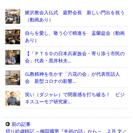
鰍沢教会入仏式 庭野会長 新しい門出を祝う
（動画あり）
自らを愛し、敬う心で精進を 盂蘭盆会（動画
あり）
【「ＰＴＳＤの日本兵家族会・寄り添う市民の
会」代表・黒井秋夫...
仏教精神を生かす「六花の会」が代表世話人
会 新型コロナの影響...
笑い（ダジャレ）で閉塞感を打ち破る！ ビジ
ネスユーモア研究家...
前の記事
切り絵歳時記 ～柳田國男『先祖の話』から～ ２月 文／