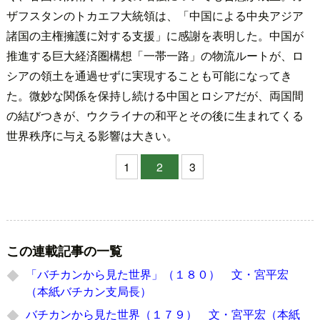
ザフスタンのトカエフ大統領は、「中国による中央アジア
諸国の主権擁護に対する支援」に感謝を表明した。中国が
推進する巨大経済圏構想「一帯一路」の物流ルートが、ロ
シアの領土を通過せずに実現することも可能になってき
た。微妙な関係を保持し続ける中国とロシアだが、両国間
の結びつきが、ウクライナの和平とその後に生まれてくる
世界秩序に与える影響は大きい。
1
2
3
この連載記事の一覧
「バチカンから見た世界」（１８０） 文・宮平宏
（本紙バチカン支局長）
バチカンから見た世界（１７９） 文・宮平宏（本紙