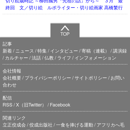
切り絵歳時記 ～柳田國男『先祖の話』から～ ３月 最
終回 文／切り絵 ルポライター・切り絵画家 高橋繁行
TOP
記事
新着
ニュース
特集
インタビュー
寄稿（連載）
講演録
カルチャー
法話
仏教
ライフ
インフォメーション
会社情報
会社概要
プライバシーポリシー
サイトポリシー
お問い
合わせ
配信
RSS
X（旧Twitter）
Facebook
関連リンク
立正佼成会
佼成出版社
一食を捧げる運動
アフリカへ毛