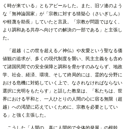
く時が来ている」ともアピールした。また、旧ソ連のよう
な「無神論国家」が「宗教に対する猜疑心（さいぎしん）
や軽蔑を助長」していたと言及。「宗教が問題ではなく、
より調和ある共存へ向けての解決の一部である」と主張し
た。
「超越（この世を超える／神仏）や友愛という聖なる価
値観の追求が、多くの現代制度を襲い、民主主義をも含め
て諸国民間での安全保障と調和を脅かすのみならず、地政
学、社会、経済、環境、そして終局的には、霊的な分野に
おける危機に対処していく上で、なされなければならない
選択に光明をもたらす」と話した教皇は、「私たちは、世
界における平和と、一人ひとりの人間の心に宿る無限（超
越）への渇望に応えていくために、宗教を必要としてい
る」と強く主張した。
こうした「人間の、真に人間的で全体的発展」の根幹