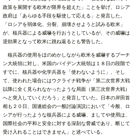
政策を展開する欧米が限界を超えた」ことを挙げ、ロシア
政府は「あらゆる手段を駆使して応える」と発言した。
「ロシアを弱体化、分裂、崩壊させようと試みる欧米」
が、核兵器による威嚇を行おうとしているが、その威嚇は
逆効果となって欧米に跳ね返るとも警告した。
核兵器の使用をほのめかしながら欧米を威嚇するプーチ
ン大統領に対し、米国のバイデン大統領は１８日の段階で
すでに、核兵器や化学兵器を「使わないように」、そし
て、使われた場合にはウクライナ戦争が「第二次世界大戦
以降に全く見られなかったような局面（第三次世界大戦）
へと突入していくだろう」と発言していた。日本の岸田首
相も２０日、国連総会の一般討論演説において「今般、ロ
シアが行ったような核兵器による威嚇、ましてや使用は、
国際社会の平和と安全に対する深刻な脅威であり、断じて
受け入れることはできません」と述べている。