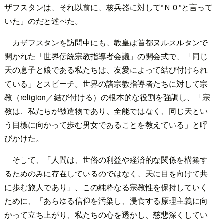
ザフスタンは、それ以前に、核兵器に対して“ＮＯ”と言って
いた」のだと述べた。
カザフスタンを訪問中にも、教皇は首都ヌルスルタンで
開かれた「世界伝統宗教指導者会議」の開会式で、「同じ
天の息子と娘である私たちは、友愛によって結び付けられ
ている」とスピーチ。世界の諸宗教指導者たちに対して宗
教（religion／結び付ける）の根本的な役割を強調し、「宗
教は、私たちが被造物であり、全能ではなく、同じ天とい
う目標に向かって歩む男女であることを教えている」と呼
びかけた。
そして、「人間は、世俗の利益や経済的な関係を構築す
るためのみに存在しているのではなく、天に目を向けて共
に歩む旅人であり」、この純粋なる宗教性を保持していく
ために、「あらゆる信仰を汚染し、浸食する原理主義に向
かって立ち上がり、私たちの心を透かし、慈悲深くしてい