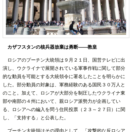
カザフスタンの核兵器放棄は勇断――教皇
ロシアのプーチン大統領は９月２１日、国営テレビに出
演し、ウクライナで展開されている軍事作戦に関して部分
的な動員を可能とする大統領令に署名したことを明らかに
した。部分動員の対象は、軍務経験のある国民３０万人と
のこと。加えて、ロシアが大部分を制圧したウクライナ東
部や南部の４州において、親ロシア派勢力が企画してい
る、ロシアへの編入を問う住民投票（２３～２７日）に関
し、「支持する」と公表した。
プーチン大統領はその理由として、「攻撃的な反ロシア