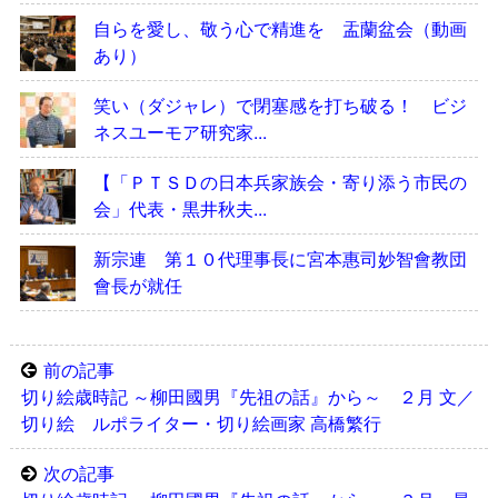
自らを愛し、敬う心で精進を 盂蘭盆会（動画
あり）
笑い（ダジャレ）で閉塞感を打ち破る！ ビジ
ネスユーモア研究家...
【「ＰＴＳＤの日本兵家族会・寄り添う市民の
会」代表・黒井秋夫...
新宗連 第１０代理事長に宮本惠司妙智會教団
會長が就任
前の記事
切り絵歳時記 ～柳田國男『先祖の話』から～ ２月 文／
切り絵 ルポライター・切り絵画家 高橋繁行
次の記事