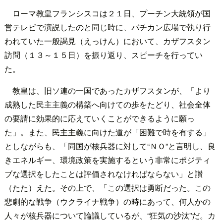
ローマ教皇フランシスコは２１日、プーチン大統領が国
営テレビで演説したのと同じ時に、バチカン広場で執り行
われていた一般謁見（えっけん）において、カザフスタン
訪問（１３～１５日）を振り返り、スピーチを行ってい
た。
教皇は、旧ソ連の一国であったカザフスタンが、「より
成熟した民主主義の構築へ向けての歩をたどり、社会全体
の要請に効果的に応えていくことができるように願っ
た」。また、民主主義に向けた道が「困難で時を有する」
としながらも、「同国が核兵器に対して“ＮＯ”と言明し、良
きエネルギー、環境政策を実施するという非常にポジティ
ブな選択をしたことは評価されなければならない」と讃
（たた）えた。その上で、「この選択は勇断だった。この
悲劇的な戦争（ウクライナ戦争）の時にあって、何人かの
人々が核兵器について論議しているが、“狂気の沙汰”だ。カ