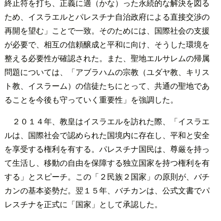
終止符を打ち、正義に適（かな）った永続的な解決を図る
ため、イスラエルとパレスチナ自治政府による直接交渉の
再開を望む」ことで一致。そのためには、国際社会の支援
が必要で、相互の信頼醸成と平和に向け、そうした環境を
整える必要性が確認された。また、聖地エルサレムの帰属
問題については、「アブラハムの宗教（ユダヤ教、キリス
ト教、イスラーム）の信徒たちにとって、共通の聖地であ
ることを今後も守っていく重要性」を強調した。
２０１４年、教皇はイスラエルを訪れた際、「イスラエ
ルは、国際社会で認められた国境内に存在し、平和と安全
を享受する権利を有する。パレスチナ国民は、尊厳を持っ
て生活し、移動の自由を保障する独立国家を持つ権利を有
する」とスピーチ。この「２民族２国家」の原則が、バチ
カンの基本姿勢だ。翌１５年、バチカンは、公式文書でパ
レスチナを正式に「国家」として承認した。