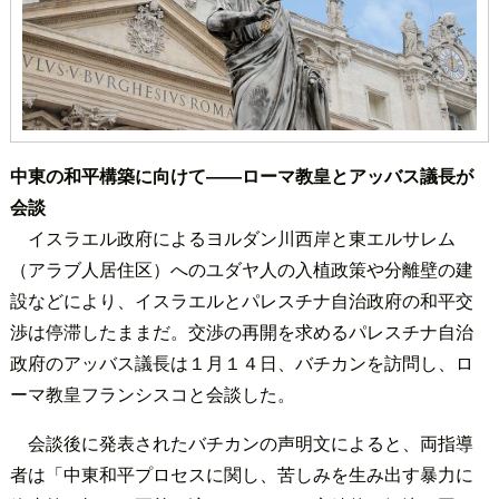
中東の和平構築に向けて――ローマ教皇とアッバス議長が
会談
イスラエル政府によるヨルダン川西岸と東エルサレム
（アラブ人居住区）へのユダヤ人の入植政策や分離壁の建
設などにより、イスラエルとパレスチナ自治政府の和平交
渉は停滞したままだ。交渉の再開を求めるパレスチナ自治
政府のアッバス議長は１月１４日、バチカンを訪問し、ロ
ーマ教皇フランシスコと会談した。
会談後に発表されたバチカンの声明文によると、両指導
者は「中東和平プロセスに関し、苦しみを生み出す暴力に