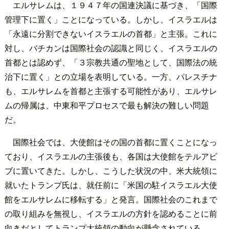
エルサレムは、１９４７年の国連決議に基づき、「国際
管理下に置く」ことになっている。しかし、イスラエルは
「永遠に分割できないイスラエルの首都」と主張。これに
対し、バチカンは国際社会の認識と同じく、イスラエルの
首都とは認めず、「３宗教共通の聖地として、国際法の統
治下に置く」との立場を表明している。一方、パレスチナ
も、エルサレムを首都と主張する可能性があり、エルサレ
ムの帰属は、中東和平プロセスで最も解決の難しい問題
だ。
国際社会では、大使館はその国の首都に置くことになっ
ており、イスラエルの主張後も、各国は大使館をテルアビ
ブに置いてきた。しかし、こうした状況の中、米大統領に
就いたトランプ氏は、就任前に「米国の駐イスラエル大使
館をエルサレムに移転する」と発言。国際社会のこれまで
の取り組みを無視し、イスラエルの方針を認めることに前
向きだとしてトランプ大統領の動向が懸念されている。