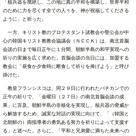
「核兵器を廃絶し、この地に真の平和を構築し、世界平和
のために力を尽くす全ての人々を、神が祝福してくださる
ように」と祈った。
一方、キリスト教のプロテスタント諸教会や聖公会が中
心の韓国キリスト教教会協議会（ＮＣＣＫ）は、南北首脳
会談の日まで毎日正午に１分間、朝鮮半島の和平実現への
祈りの実施を広く求めた。首脳会談の当日には、加盟する
教会に「昼食か夕食時に断食して祈りを捧げよう」と呼び
掛けた。
教皇フランシスコは、同２９日に行われたバチカンでの
正午の祈りで、「金曜日（２７日）の南北首脳会談の成
果」に言及。朝鮮半島の非核化を実現し、核兵器の脅威か
ら解放するため、誠実な対話の実現に向けて、「（韓国と
北朝鮮の）両指導者の勇気ある努力を祈りによって支援す
る」と述べた。さらに、「平和と兄弟愛に満ちた未来への