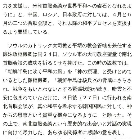
力を支援し、米朝首脳会談が世界平和への礎石となれるよ
うに」と、中国、ロシア、日本政府に対しては、４月と５
月の二つの首脳会談と、それ以降の和平プロセスを支援す
るよう要望している。
ソウルのカトリック大司教と平壌の教会管轄を兼任する
廉洙政枢機卿は同２４日、ソウル市の大司教座聖堂で南北
首脳会談の成功を祈るミサを捧げた。この時の説教では、
「朝鮮半島に吹く平和の風」を「神の摂理」と受けとめて
いるとした廉枢機卿。「朝鮮半島は核兵器の脅威にさらさ
れ、戦争をもいとわないとする緊張状態が続き、暗雲と不
安に包まれていただけに、３日後（２７日）に行われる南
北首脳会談が、真の和平を希求する韓国国民に対して、神
からの恩恵という貴重な機会になるように」と願った。そ
の上で、南北首脳会談という歴史的な出会いと対話の実現
に向けて尽力した、あらゆる関係者に感謝の意を表し、