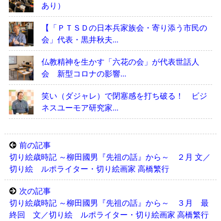
あり）
【「ＰＴＳＤの日本兵家族会・寄り添う市民の
会」代表・黒井秋夫...
仏教精神を生かす「六花の会」が代表世話人
会 新型コロナの影響...
笑い（ダジャレ）で閉塞感を打ち破る！ ビジ
ネスユーモア研究家...
前の記事
切り絵歳時記 ～柳田國男『先祖の話』から～ ２月 文／
切り絵 ルポライター・切り絵画家 高橋繁行
次の記事
切り絵歳時記 ～柳田國男『先祖の話』から～ ３月 最
終回 文／切り絵 ルポライター・切り絵画家 高橋繁行