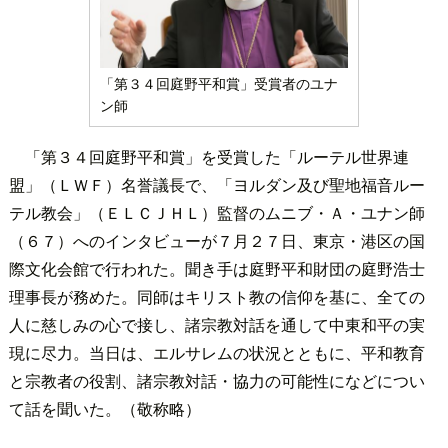
「第３４回庭野平和賞」受賞者のユナ
ン師
「第３４回庭野平和賞」を受賞した「ルーテル世界連
盟」（ＬＷＦ）名誉議長で、「ヨルダン及び聖地福音ルー
テル教会」（ＥＬＣＪＨＬ）監督のムニブ・Ａ・ユナン師
（６７）へのインタビューが７月２７日、東京・港区の国
際文化会館で行われた。聞き手は庭野平和財団の庭野浩士
理事長が務めた。同師はキリスト教の信仰を基に、全ての
人に慈しみの心で接し、諸宗教対話を通して中東和平の実
現に尽力。当日は、エルサレムの状況とともに、平和教育
と宗教者の役割、諸宗教対話・協力の可能性になどについ
て話を聞いた。（敬称略）