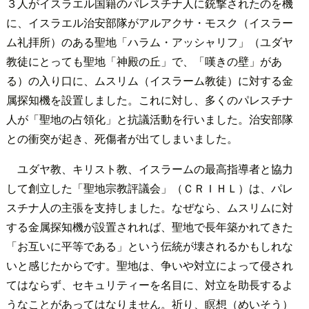
３人がイスラエル国籍のパレスチナ人に銃撃されたのを機
に、イスラエル治安部隊がアルアクサ・モスク（イスラー
ム礼拝所）のある聖地「ハラム・アッシャリフ」（ユダヤ
教徒にとっても聖地「神殿の丘」で、「嘆きの壁」があ
る）の入り口に、ムスリム（イスラーム教徒）に対する金
属探知機を設置しました。これに対し、多くのパレスチナ
人が「聖地の占領化」と抗議活動を行いました。治安部隊
との衝突が起き、死傷者が出てしまいました。
ユダヤ教、キリスト教、イスラームの最高指導者と協力
して創立した「聖地宗教評議会」（ＣＲＩＨＬ）は、パレ
スチナ人の主張を支持しました。なぜなら、ムスリムに対
する金属探知機が設置されれば、聖地で長年築かれてきた
「お互いに平等である」という伝統が壊されるかもしれな
いと感じたからです。聖地は、争いや対立によって侵され
てはならず、セキュリティーを名目に、対立を助長するよ
うなことがあってはなりません。祈り、瞑想（めいそう）