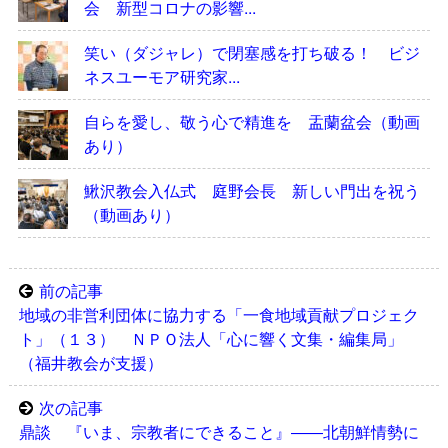
会 新型コロナの影響...
笑い（ダジャレ）で閉塞感を打ち破る！ ビジ
ネスユーモア研究家...
自らを愛し、敬う心で精進を 盂蘭盆会（動画
あり）
鰍沢教会入仏式 庭野会長 新しい門出を祝う
（動画あり）
前の記事
地域の非営利団体に協力する「一食地域貢献プロジェク
ト」（１３） ＮＰＯ法人「心に響く文集・編集局」
（福井教会が支援）
次の記事
鼎談 『いま、宗教者にできること』――北朝鮮情勢に