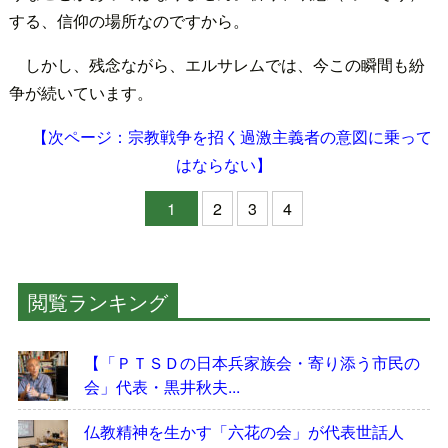
する、信仰の場所なのですから。
しかし、残念ながら、エルサレムでは、今この瞬間も紛
争が続いています。
【次ページ：宗教戦争を招く過激主義者の意図に乗って
はならない】
1
2
3
4
閲覧ランキング
【「ＰＴＳＤの日本兵家族会・寄り添う市民の
会」代表・黒井秋夫...
仏教精神を生かす「六花の会」が代表世話人