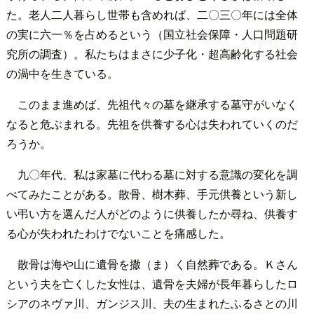
た。老人二人暮らし世帯も含めれば、二〇三〇年には全体
の実に六一％を占めるという（国立社会保障・人口問題研
究所の調査）。私たちはまさに少子化・超高齢化する社会
の渦中を生きている。
このまま進めば、先祖代々の墓を継承する墓守がいなく
なると危ぶまれる。先祖を供養する心は失われていくのだ
ろうか。
九〇年代、私は家墓に代わる墓に対する意識の変化を調
べてみたことがある。散骨、樹木葬、手元供養という新し
い弔い方を選んだ人がどのように供養したか尋ね、供養す
る心が失われたわけでないことを痛感した。
散骨は海や山に遺骨を撒（ま）く自然葬である。Ｋさん
という夫を亡くした女性は、遺骨を夫婦が長年暮らしたロ
シアのネヴァ川、ガンジス川、夫の生まれたふるさとの川