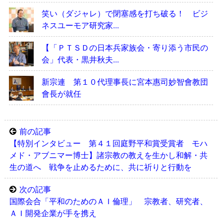
笑い（ダジャレ）で閉塞感を打ち破る！ ビジ
ネスユーモア研究家...
【「ＰＴＳＤの日本兵家族会・寄り添う市民の
会」代表・黒井秋夫...
新宗連 第１０代理事長に宮本惠司妙智會教団
會長が就任
前の記事
【特別インタビュー 第４１回庭野平和賞受賞者 モハ
メド・アブニマー博士】諸宗教の教えを生かし和解・共
生の道へ 戦争を止めるために、共に祈りと行動を
次の記事
国際会合「平和のためのＡＩ倫理」 宗教者、研究者、
ＡＩ開発企業が手を携え