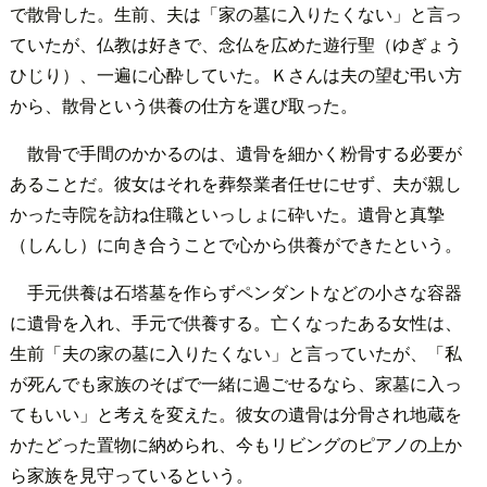
で散骨した。生前、夫は「家の墓に入りたくない」と言っ
ていたが、仏教は好きで、念仏を広めた遊行聖（ゆぎょう
ひじり）、一遍に心酔していた。Ｋさんは夫の望む弔い方
から、散骨という供養の仕方を選び取った。
散骨で手間のかかるのは、遺骨を細かく粉骨する必要が
あることだ。彼女はそれを葬祭業者任せにせず、夫が親し
かった寺院を訪ね住職といっしょに砕いた。遺骨と真摯
（しんし）に向き合うことで心から供養ができたという。
手元供養は石塔墓を作らずペンダントなどの小さな容器
に遺骨を入れ、手元で供養する。亡くなったある女性は、
生前「夫の家の墓に入りたくない」と言っていたが、「私
が死んでも家族のそばで一緒に過ごせるなら、家墓に入っ
てもいい」と考えを変えた。彼女の遺骨は分骨され地蔵を
かたどった置物に納められ、今もリビングのピアノの上か
ら家族を見守っているという。