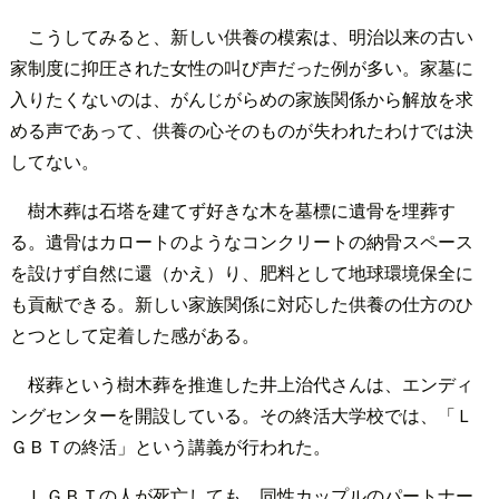
こうしてみると、新しい供養の模索は、明治以来の古い
家制度に抑圧された女性の叫び声だった例が多い。家墓に
入りたくないのは、がんじがらめの家族関係から解放を求
める声であって、供養の心そのものが失われたわけでは決
してない。
樹木葬は石塔を建てず好きな木を墓標に遺骨を埋葬す
る。遺骨はカロートのようなコンクリートの納骨スペース
を設けず自然に還（かえ）り、肥料として地球環境保全に
も貢献できる。新しい家族関係に対応した供養の仕方のひ
とつとして定着した感がある。
桜葬という樹木葬を推進した井上治代さんは、エンディ
ングセンターを開設している。その終活大学校では、「Ｌ
ＧＢＴの終活」という講義が行われた。
ＬＧＢＴの人が死亡しても、同性カップルのパートナー