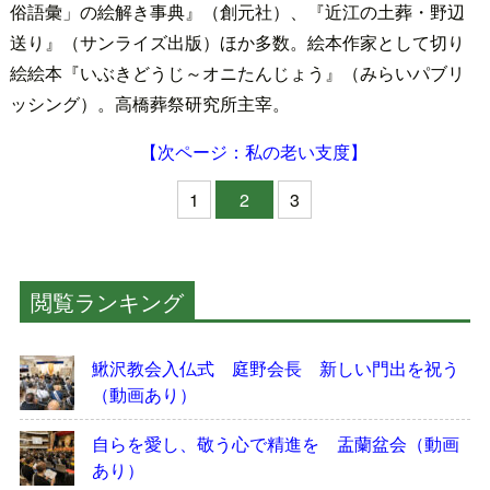
俗語彙」の絵解き事典』（創元社）、『近江の土葬・野辺
送り』（サンライズ出版）ほか多数。絵本作家として切り
絵絵本『いぶきどうじ～オニたんじょう』（みらいパブリ
ッシング）。高橋葬祭研究所主宰。
【次ページ：私の老い支度】
1
2
3
閲覧ランキング
鰍沢教会入仏式 庭野会長 新しい門出を祝う
（動画あり）
自らを愛し、敬う心で精進を 盂蘭盆会（動画
あり）