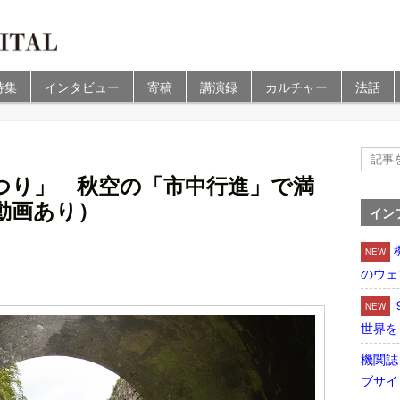
特集
インタビュー
寄稿
講演録
カルチャー
法話
つり」 秋空の「市中行進」で満
動画あり）
イン
NEW
のウェ
NEW
世界を
機関誌
ブサイ