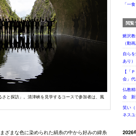
「一食
閲覧
鰍沢教
（動画
自らを
あり）
【「Ｐ
会」代
仏教精
会 新
るさと探訪」。清津峡を見学するコースで参加者は、風
笑い（
ネスユ
2026
まざまな色に染められた絹糸の中から好みの緯糸