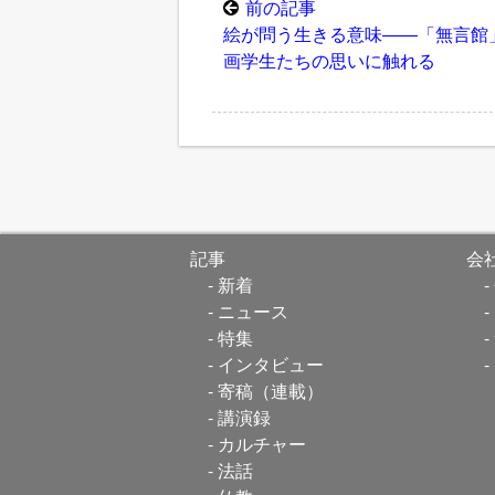
前の記事
絵が問う生きる意味――「無言館
画学生たちの思いに触れる
記事
会
新着
ニュース
特集
インタビュー
寄稿（連載）
講演録
カルチャー
法話