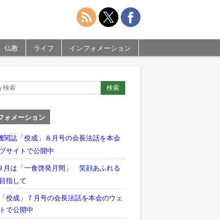
仏教
ライフ
インフォメーション
フォメーション
機関誌「佼成」８月号の会長法話を本会
ブサイトで公開中
９月は「一食啓発月間」 笑顔あふれる
目指して
「佼成」７月号の会長法話を本会のウェ
トで公開中