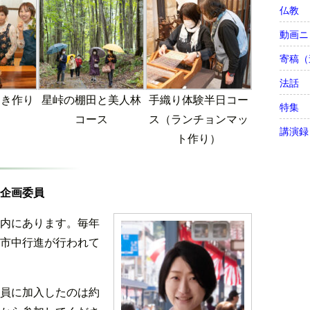
仏教
動画ニ
寄稿（
法話
まき作り
星峠の棚田と美人林
手織り体験半日コー
特集
コース
ス（ランチョンマッ
講演録
ト作り）
企画委員
内にあります。毎年
市中行進が行われて
員に加入したのは約