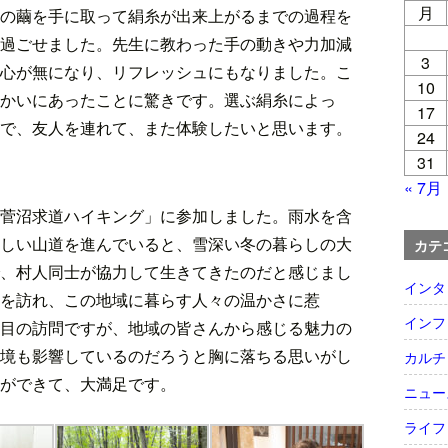
月
の繭を手に取って絹糸が出来上がるまでの過程を
過ごせました。先生に教わった手の動きや力加減
3
心が無になり、リフレッシュにもなりました。こ
10
かいにあったことに驚きです。選ぶ絹糸によっ
17
で、友人を連れて、また体験したいと思います。
24
31
« 7月
菅沼求道ハイキング」に参加しました。雨水を含
しい山道を進んでいると、雪深い冬の暮らしの大
カテ
、村人同士が協力して生きてきたのだと感じまし
インタ
を訪れ、この地域に暮らす人々の温かさに惹
インフ
目の訪問ですが、地域の皆さんから感じる魅力の
境も影響しているのだろうと胸に落ちる思いがし
カルチ
ができて、大満足です。
ニュー
ライフ