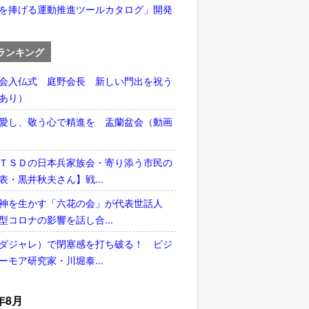
を捧げる運動推進ツールカタログ」開発
ランキング
会入仏式 庭野会長 新しい門出を祝う
あり）
愛し、敬う心で精進を 盂蘭盆会（動画
ＴＳＤの日本兵家族会・寄り添う市民の
表・黒井秋夫さん】戦...
神を生かす「六花の会」が代表世話人
型コロナの影響を話し合...
ダジャレ）で閉塞感を打ち破る！ ビジ
ーモア研究家・川堀泰...
年8月