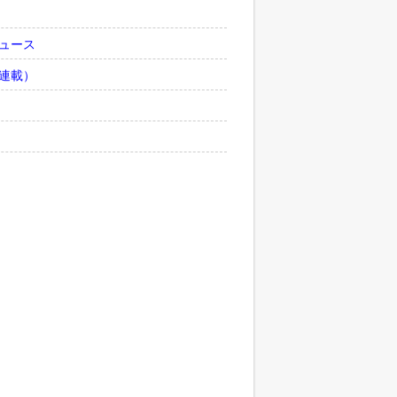
ュース
連載）