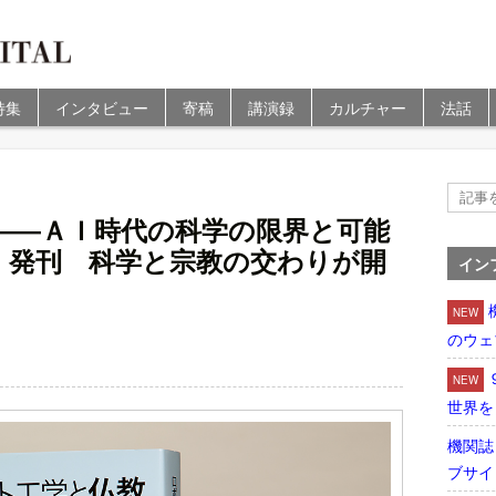
特集
インタビュー
寄稿
講演録
カルチャー
法話
――ＡＩ時代の科学の限界と可能
）発刊 科学と宗教の交わりが開
イン
NEW
のウェ
NEW
世界を
機関誌
ブサイ