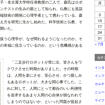
子・名古屋大学特任准教授の二人で、森氏はロボ
月
ンテストの生みの親として知られ、仏教にも造詣
3
端技術の開発に心理学者として携わっている。森
10
え方を研究に生かし始めた。科学技術と仏教、そ
17
聞いた。
24
31
扱う心理学が、なぜ関わるようになったのか。そ
« 7月
の幸福に役立っているのか、という危機感がある
カテ
「二足歩行ロボットが世に出、皆さんをワ
インタ
クワクさせた時期がありました。その時期
は、人間を楽にさせ、安心させ、かつ親しみ
インフ
もあるロボットが、大きな関心事でした。こ
カルチ
れに対して、人間にとって都合のいい利便性
ニュー
を追求するあまり人間の心自体が損なわれて
ライフ
しまうのではないか、といった問題が提起さ