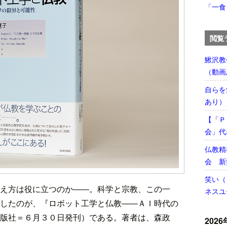
「一食
閲覧
鰍沢教
（動画
自らを
あり）
【「Ｐ
会」代
仏教精
会 新
笑い（
え方は役に立つのか――。科学と宗教、この一
ネスユ
したのが、『ロボット工学と仏教――ＡＩ時代の
版社＝６月３０日発刊）である。著者は、森政
2026