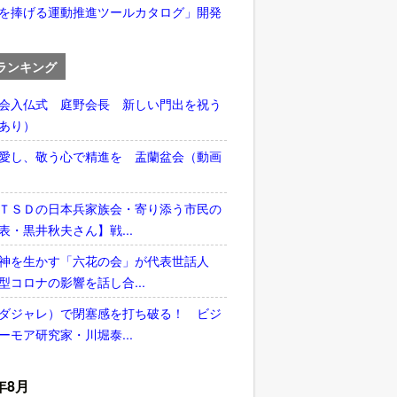
を捧げる運動推進ツールカタログ」開発
ランキング
会入仏式 庭野会長 新しい門出を祝う
あり）
愛し、敬う心で精進を 盂蘭盆会（動画
ＴＳＤの日本兵家族会・寄り添う市民の
表・黒井秋夫さん】戦...
神を生かす「六花の会」が代表世話人
型コロナの影響を話し合...
ダジャレ）で閉塞感を打ち破る！ ビジ
ーモア研究家・川堀泰...
年8月