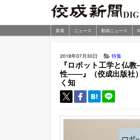
新着
ニュース
動画ニュース
2018年07月30日
特集
『ロボット工学と仏教
性――』（佼成出版社
く知