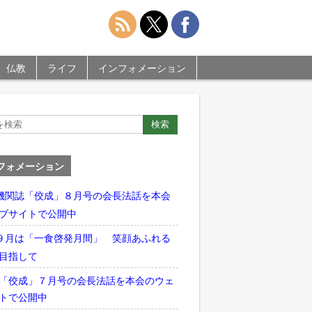
仏教
ライフ
インフォメーション
フォメーション
機関誌「佼成」８月号の会長法話を本会
ブサイトで公開中
９月は「一食啓発月間」 笑顔あふれる
目指して
「佼成」７月号の会長法話を本会のウェ
トで公開中