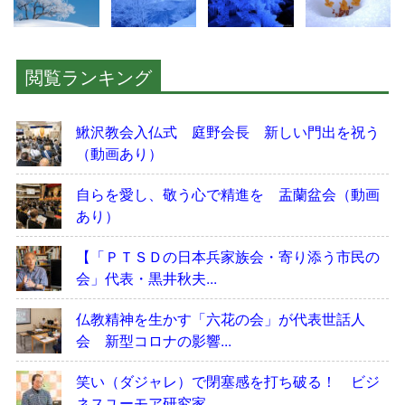
閲覧ランキング
鰍沢教会入仏式 庭野会長 新しい門出を祝う
（動画あり）
自らを愛し、敬う心で精進を 盂蘭盆会（動画
あり）
【「ＰＴＳＤの日本兵家族会・寄り添う市民の
会」代表・黒井秋夫...
仏教精神を生かす「六花の会」が代表世話人
会 新型コロナの影響...
笑い（ダジャレ）で閉塞感を打ち破る！ ビジ
ネスユーモア研究家...