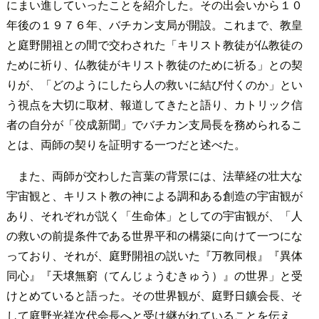
にまい進していったことを紹介した。その出会いから１０
年後の１９７６年、バチカン支局が開設。これまで、教皇
と庭野開祖との間で交わされた「キリスト教徒が仏教徒の
ために祈り、仏教徒がキリスト教徒のために祈る」との契
りが、「どのようにしたら人の救いに結び付くのか」とい
う視点を大切に取材、報道してきたと語り、カトリック信
者の自分が「佼成新聞」でバチカン支局長を務められるこ
とは、両師の契りを証明する一つだと述べた。
また、両師が交わした言葉の背景には、法華経の壮大な
宇宙観と、キリスト教の神による調和ある創造の宇宙観が
あり、それぞれが説く「生命体」としての宇宙観が、「人
の救いの前提条件である世界平和の構築に向けて一つにな
っており、それが、庭野開祖の説いた『万教同根』『異体
同心』『天壌無窮（てんじょうむきゅう）』の世界」と受
けとめていると語った。その世界観が、庭野日鑛会長、そ
して庭野光祥次代会長へと受け継がれていることを伝え