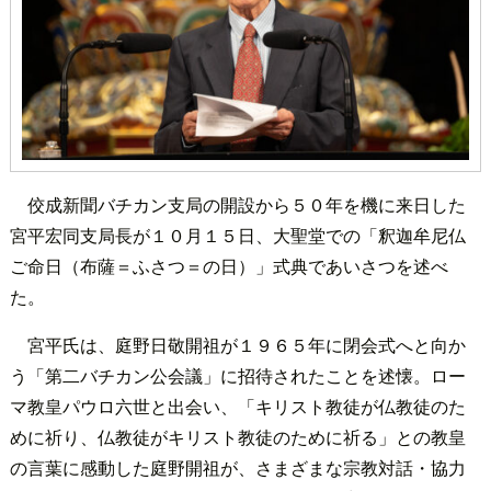
佼成新聞バチカン支局の開設から５０年を機に来日した
宮平宏同支局長が１０月１５日、大聖堂での「釈迦牟尼仏
ご命日（布薩＝ふさつ＝の日）」式典であいさつを述べ
た。
宮平氏は、庭野日敬開祖が１９６５年に閉会式へと向か
う「第二バチカン公会議」に招待されたことを述懐。ロー
マ教皇パウロ六世と出会い、「キリスト教徒が仏教徒のた
めに祈り、仏教徒がキリスト教徒のために祈る」との教皇
の言葉に感動した庭野開祖が、さまざまな宗教対話・協力