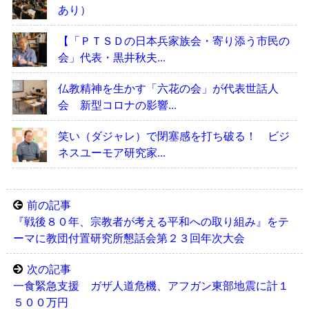
あり）
【「ＰＴＳＤの日本兵家族会・寄り添う市民の
会」代表・黒井秋夫...
仏教精神を生かす「六花の会」が代表世話人
会 新型コロナの影響...
笑い（ダジャレ）で閉塞感を打ち破る！ ビジ
ネスユーモア研究家...
前の記事
『戦後８０年、宗教者が考える平和への取り組み』をテ
ーマに教団付置研究所懇話会第２３回年次大会
次の記事
一食緊急支援 ガザ人道危機、アフガン東部地震に計１
５００万円