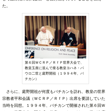
た。
第６回ＷＣＲＰ／ＲｆＰ世界大会で、
教皇玉座に並んで座る教皇ヨハネ・パ
ウロ二世と庭野開祖（１９９４年、バ
チカン）
さらに、庭野開祖が何度もバチカンを訪れ、教皇の世界
宗教者平和会議（ＷＣＲＰ／ＲｆＰ）出席を要請していた
当時を回想。１９９４年、バチカンで開催された第６回Ｗ