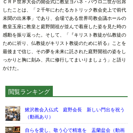
ＣＲＰ世界大会の開会式に教皇ヨハネ・パウロ二世が出席
したことは、「２千年にわたるカトリック教会史上で前代
未聞の出来事」であり、会場である世界司教会議ホールの
教皇玉座に教皇と庭野開祖が並んで着座した姿を見た時の
感動を振り返った。そして、「『キリスト教徒が仏教徒の
ために祈り、仏教徒がキリスト教徒のために祈る』ことを
最後まで信じ、その夢を未来に託された庭野開祖の姿をし
っかりと胸に刻み、共に修行してまいりましょう」と語り
かけた。
閲覧ランキング
鰍沢教会入仏式 庭野会長 新しい門出を祝う
（動画あり）
自らを愛し、敬う心で精進を 盂蘭盆会（動画