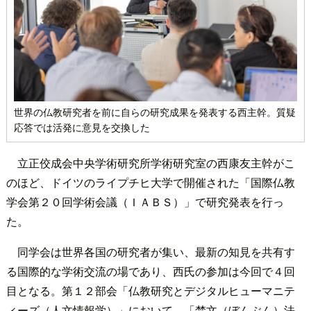
世界の仏教研究者を前に自らの研究成果を発表する西主幹。質疑
応答では活発に意見を交換した
立正佼成会中央学術研究所学術研究室の西康友主幹がこ
のほど、ドイツのライプチヒ大学で開催された「国際仏教
学会第２０回学術会議（ＩＡＢＳ）」で研究発表を行っ
た。
同学会は世界各国の研究者が集い、最新の知見を共有す
る国際的な学術交流の場であり、西氏の参加は今回で４回
目となる。第１２部会「仏教研究とデジタルヒューマニテ
ィーズ（人文情報学）」において、「梵文（ぼんぶん）法