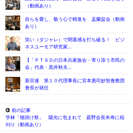
（動画あり）
自らを愛し、敬う心で精進を 盂蘭盆会（動画
あり）
笑い（ダジャレ）で閉塞感を打ち破る！ ビジ
ネスユーモア研究家...
【「ＰＴＳＤの日本兵家族会・寄り添う市民の
会」代表・黒井秋夫...
新宗連 第１０代理事長に宮本惠司妙智會教団
會長が就任
前の記事
学林「穂掛け祭」 陽光に包まれて 庭野会長米寿に稲
刈り（動画あり）