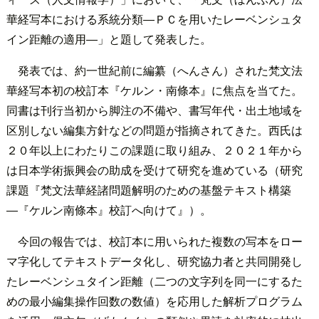
華経写本における系統分類―ＰＣを用いたレーベンシュタ
イン距離の適用―」と題して発表した。
発表では、約一世紀前に編纂（へんさん）された梵文法
華経写本初の校訂本『ケルン・南條本』に焦点を当てた。
同書は刊行当初から脚注の不備や、書写年代・出土地域を
区別しない編集方針などの問題が指摘されてきた。西氏は
２０年以上にわたりこの課題に取り組み、２０２１年から
は日本学術振興会の助成を受けて研究を進めている（研究
課題『梵文法華経諸問題解明のための基盤テキスト構築
―『ケルン南條本』校訂へ向けて』）。
今回の報告では、校訂本に用いられた複数の写本をロー
マ字化してテキストデータ化し、研究協力者と共同開発し
たレーベンシュタイン距離（二つの文字列を同一にするた
めの最小編集操作回数の数値）を応用した解析プログラム