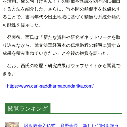
を活用。偈文句（げもんく）の類似や異読を効率的に抽出
する方法を紹介した。さらに、写本間の類似率を数値化す
ることで、書写年代や出土地域に基づく精緻な系統分類の
可能性を提示した。
発表後、西氏は「新たな資料や研究者ネットワークを取
り込みながら、梵文法華経写本の伝承過程の解明に資する
成果を積み重ねていきたい」と今後の抱負を語った。
なお、西氏の略歴・研究成果はウェブサイトから閲覧で
きる。
https://www.cari-saddharmapundarika.com/
閲覧ランキング
鰍沢教会入仏式 庭野会長 新しい門出を祝う