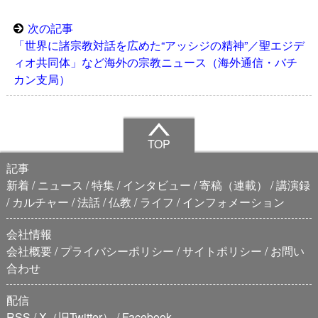
次の記事
「世界に諸宗教対話を広めた“アッシジの精神”／聖エジデ
ィオ共同体」など海外の宗教ニュース（海外通信・バチ
カン支局）
TOP
記事
新着
ニュース
特集
インタビュー
寄稿（連載）
講演録
カルチャー
法話
仏教
ライフ
インフォメーション
会社情報
会社概要
プライバシーポリシー
サイトポリシー
お問い
合わせ
配信
RSS
X（旧Twitter）
Facebook