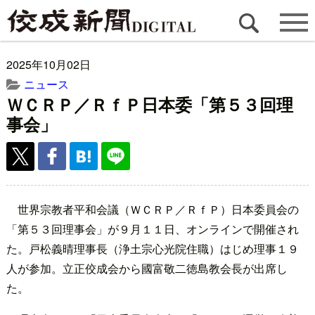
2025年10月02日
ニュース
ＷＣＲＰ／ＲｆＰ日本委「第５３回理
事会」
世界宗教者平和会議（ＷＣＲＰ／ＲｆＰ）日本委員会の
「第５３回理事会」が９月１１日、オンラインで開催され
た。戸松義晴理事長（浄土宗心光院住職）はじめ理事１９
人が参加。立正佼成会から國富敬二徳島教会長が出席し
た。