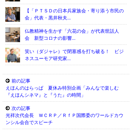
【「ＰＴＳＤの日本兵家族会・寄り添う市民の
会」代表・黒井秋夫...
仏教精神を生かす「六花の会」が代表世話人
会 新型コロナの影響...
笑い（ダジャレ）で閉塞感を打ち破る！ ビジ
ネスユーモア研究家...
前の記事
えほんのはらっぱ 夏休み特別企画「みんなで楽しむ
『えほんシネマ』と『うた』の時間」
次の記事
光祥次代会長 ＷＣＲＰ／ＲｆＰ国際委のワールドカウ
ンシル会合でスピーチ