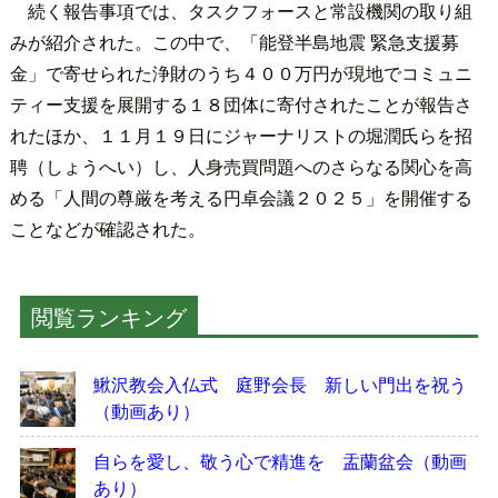
続く報告事項では、タスクフォースと常設機関の取り組
みが紹介された。この中で、「能登半島地震 緊急支援募
金」で寄せられた浄財のうち４００万円が現地でコミュニ
ティー支援を展開する１８団体に寄付されたことが報告さ
れたほか、１１月１９日にジャーナリストの堀潤氏らを招
聘（しょうへい）し、人身売買問題へのさらなる関心を高
める「人間の尊厳を考える円卓会議２０２５」を開催する
ことなどが確認された。
閲覧ランキング
鰍沢教会入仏式 庭野会長 新しい門出を祝う
（動画あり）
自らを愛し、敬う心で精進を 盂蘭盆会（動画
あり）