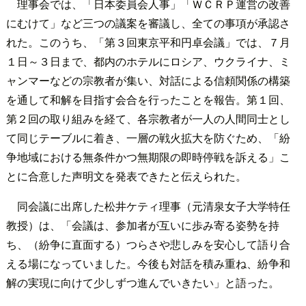
理事会では、「日本委員会人事」「ＷＣＲＰ運営の改善
にむけて」など三つの議案を審議し、全ての事項が承認さ
れた。このうち、「第３回東京平和円卓会議」では、７月
１日～３日まで、都内のホテルにロシア、ウクライナ、ミ
ャンマーなどの宗教者が集い、対話による信頼関係の構築
を通して和解を目指す会合を行ったことを報告。第１回、
第２回の取り組みを経て、各宗教者が一人の人間同士とし
て同じテーブルに着き、一層の戦火拡大を防ぐため、「紛
争地域における無条件かつ無期限の即時停戦を訴える」こ
とに合意した声明文を発表できたと伝えられた。
同会議に出席した松井ケティ理事（元清泉女子大学特任
教授）は、「会議は、参加者が互いに歩み寄る姿勢を持
ち、（紛争に直面する）つらさや悲しみを安心して語り合
える場になっていました。今後も対話を積み重ね、紛争和
解の実現に向けて少しずつ進んでいきたい」と語った。