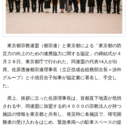
東京都宗教連盟（都宗連）と東京都による「東京都の防
災力の向上のための連携協力に関する協定」の締結式が４
月２８日、東京都庁で行われた。同連盟の代表14人が出
席。佐原透修都宗連理事長（立正佼成会総務部次長＝渉外
グループ）と小池百合子知事が協定書に署名し、手交し
た。
席上、挨拶に立った佐原理事長は、首都直下地震が危惧
される中、同連盟に加盟する約４０００の宗教法人が持つ
施設の情報を東京都と共有し、発災時に各施設で、帰宅困
難者の受け入れをはじめ、緊急車両への駐車スペースの提