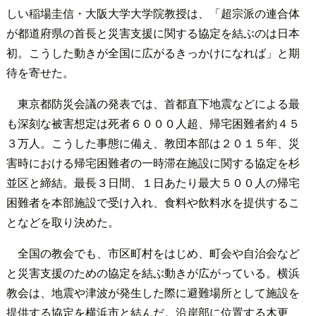
しい稲場圭信・大阪大学大学院教授は、「超宗派の連合体
が都道府県の首長と災害支援に関する協定を結ぶのは日本
初。こうした動きが全国に広がるきっかけになれば」と期
待を寄せた。
東京都防災会議の発表では、首都直下地震などによる最
も深刻な被害想定は死者６０００人超、帰宅困難者約４５
３万人。こうした事態に備え、教団本部は２０１５年、災
害時における帰宅困難者の一時滞在施設に関する協定を杉
並区と締結。最長３日間、１日あたり最大５００人の帰宅
困難者を本部施設で受け入れ、食料や飲料水を提供するこ
となどを取り決めた。
全国の教会でも、市区町村をはじめ、町会や自治会など
と災害支援のための協定を結ぶ動きが広がっている。横浜
教会は、地震や津波が発生した際に避難場所として施設を
提供する協定を横浜市と結んだ。沿岸部に位置する木更