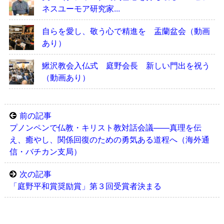
ネスユーモア研究家...
自らを愛し、敬う心で精進を 盂蘭盆会（動画
あり）
鰍沢教会入仏式 庭野会長 新しい門出を祝う
（動画あり）
前の記事
プノンペンで仏教・キリスト教対話会議——真理を伝
え、癒やし、関係回復のための勇気ある道程へ（海外通
信・バチカン支局）
次の記事
「庭野平和賞奨励賞」第３回受賞者決まる