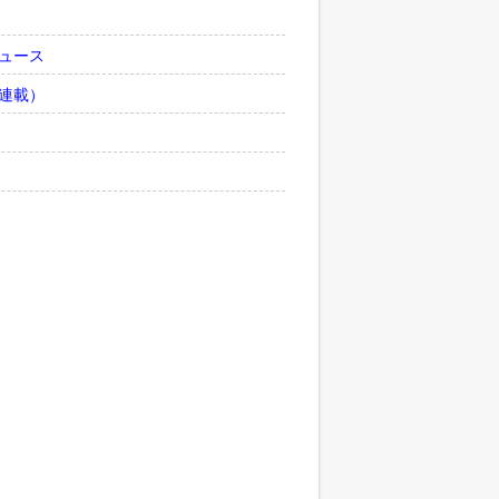
ュース
連載）