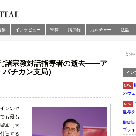
特集
インタビュー
寄稿
講演録
カルチャー
法話
だ諸宗教対話指導者の逝去――ア
・バチカン支局）
イン
NEW
のウェ
NEW
インのセ
世界を
でも最も
機関誌
聖堂（大
ブサイ
付随する