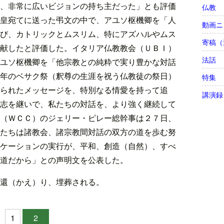
、非常に広いビジョンの持ち主だった」とも評価
仏教
皇宛てに送った弔文の中で、アユソ枢機卿を「人
動画ニ
び、カトリックとムスリム、特にアズハルやムス
寄稿（
献したと評価した。イタリア仏教教会（ＵＢＩ）
法話
ユソ枢機卿を「他宗教との純粋で実り豊かな対話
年のベサク祭（釈尊の生涯を祝う仏教徒の祭日）
特集
られたメッセージを、特別なる情愛を持って追
講演録
志を継いで、私たちの対話を、より強く継続して
（ＷＣＣ）のジェリー・ピレー総幹事は２７日、
たちは諸教会、諸宗教間対話の双方の道を歩む努
ケーションの実行が、平和、創造（自然）、すべ
道だから」との声明文を公表した。
還（かえ）り、埋葬される。
1
2