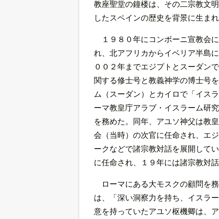
教座聖堂の鐘楼は、その二宗教文明
したスペインの歴史を背景に生まれ
１９８０年にコンボーニ宣教会に
れ、北アフリカからイベリア半島に
００２年までエジプトとスーダンで
関する修士号と教義神学の博士号を
ム（スーダン）とカイロで「イスラ
ーマ教皇庁アラブ・イスラーム研究
を務めた。同年、アユソ神父は教皇
会（当時）の次官に任命され、エジ
ークなどで諸宗教対話を展開してい
に任命され、１９年には諸宗教対話
ローマにある大モスクの顧問を務
は、「深い洞察力を持ち、イスラー
意を持っていたアユソ枢機卿は、ア