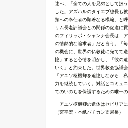
述べ、「全ての人を兄弟として扱う
した。アズハルのタイエブ総長も教
類への奉仕者の顕著なる模範」と呼
リム長老評議会との関係の促進に貢
のフィリッポ・シャンナ会長は、ア
の情熱的な追求者」だと言う。「毎
の機会に、世界の仏教徒に宛てて送
憶」すると心情を明かし、「彼の遺
いく」と約束した。世界教会協議会
「アユソ枢機卿を追憶しながら、私
力を継続していく。対話とコミュニ
てのいのちを保護するための唯一の
アユソ枢機卿の遺体はセビリアに
（宮平宏・本紙バチカン支局長）