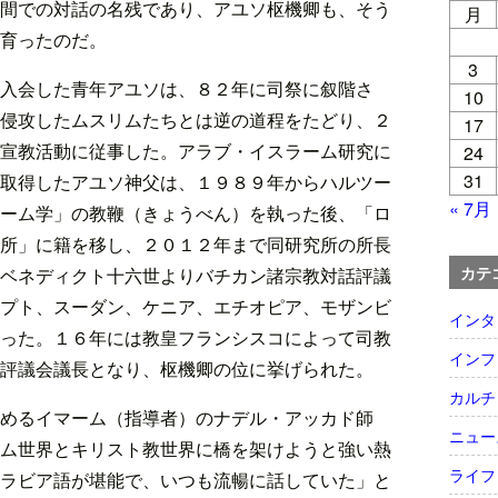
間での対話の名残であり、アユソ枢機卿も、そう
月
育ったのだ。
3
入会した青年アユソは、８２年に司祭に叙階さ
10
侵攻したムスリムたちとは逆の道程をたどり、２
17
宣教活動に従事した。アラブ・イスラーム研究に
24
31
取得したアユソ神父は、１９８９年からハルツー
« 7月
ーム学」の教鞭（きょうべん）を執った後、「ロ
所」に籍を移し、２０１２年まで同研究所の所長
カテ
ベネディクト十六世よりバチカン諸宗教対話評議
プト、スーダン、ケニア、エチオピア、モザンビ
インタ
った。１６年には教皇フランシスコによって司教
インフ
評議会議長となり、枢機卿の位に挙げられた。
カルチ
めるイマーム（指導者）のナデル・アッカド師
ニュー
ム世界とキリスト教世界に橋を架けようと強い熱
ライフ
ラビア語が堪能で、いつも流暢に話していた」と