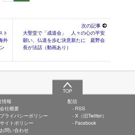
次の記事
スト
大聖堂で「成道会」 人々の心の平安
海外
願い、仏道を歩む決意新たに 庭野会
ン
長が法話（動画あり）
TOP
社情報
配信
会社概要
RSS
プライバシーポリシー
X（旧Twitter）
サイトポリシー
Facebook
お問い合わせ