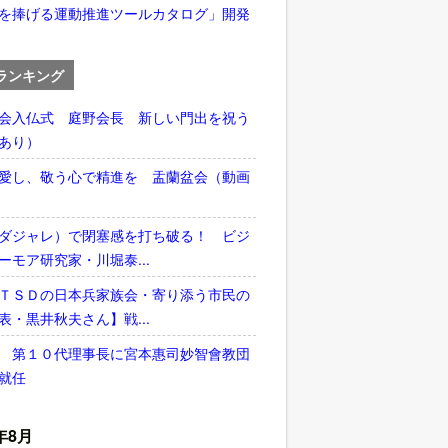
を捧げる運動推進ツールカタログ」開発
ランキング
会入仏式 庭野会長 新しい門出を祝う
あり）
愛し、敬う心で精進を 盂蘭盆会（動画
ダジャレ）で閉塞感を打ち破る！ ビジ
ーモア研究家・川堀泰...
ＴＳＤの日本兵家族会・寄り添う市民の
表・黒井秋夫さん】戦...
 第１０代理事長に宮本惠司妙智會教団
就任
年8月