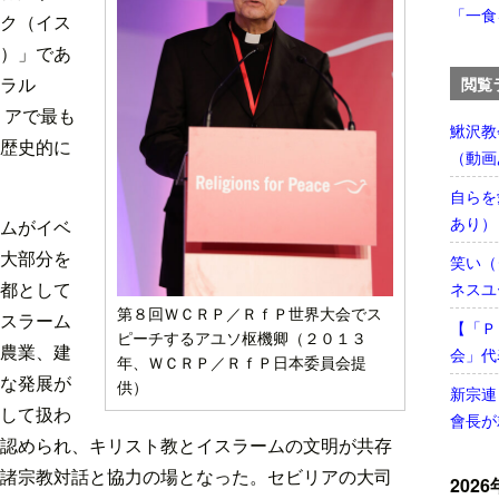
「一食
ク（イス
）」であ
ラル
閲覧
ビリアで最も
鰍沢教
歴史的に
（動画
自らを
あり）
ムがイベ
大部分を
笑い（
都として
ネスユ
第８回ＷＣＲＰ／ＲｆＰ世界大会でス
スラーム
【「Ｐ
ピーチするアユソ枢機卿（２０１３
農業、建
会」代
年、ＷＣＲＰ／ＲｆＰ日本委員会提
な発展が
供）
新宗連
して扱わ
會長が
認められ、キリスト教とイスラームの文明が共存
諸宗教対話と協力の場となった。セビリアの大司
2026