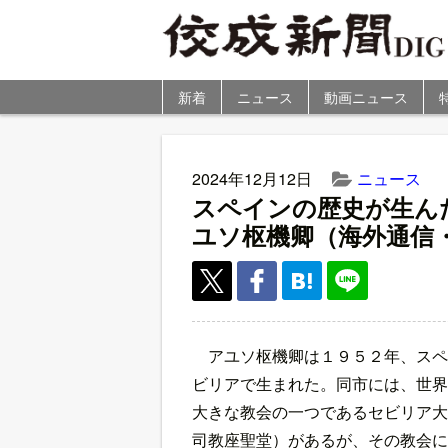
新着
ニュース
動画ニュース
2024年12月12日
ニュース
スペインの歴史が生ん
ユソ枢機卿（海外通信
アユソ枢機卿は１９５２年、スペ
ビリアで生まれた。同市には、世界
大きな教会の一つであるセビリア大
司教座聖堂）があるが、その教会に