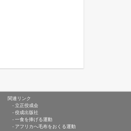
関連リンク
立正佼成会
佼成出版社
一食を捧げる運動
アフリカへ毛布をおくる運動