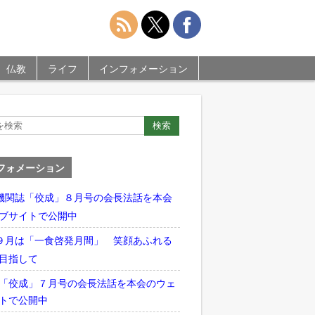
仏教
ライフ
インフォメーション
フォメーション
機関誌「佼成」８月号の会長法話を本会
ブサイトで公開中
９月は「一食啓発月間」 笑顔あふれる
目指して
「佼成」７月号の会長法話を本会のウェ
トで公開中