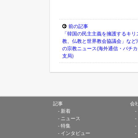
前の記事
「韓国の民主主義を擁護するキリ
教、仏教と世界教会協議会」など
の宗教ニュース(海外通信・バチカ
支局)
記事
会
新着
ニュース
特集
インタビュー