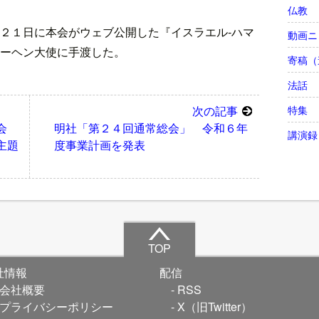
仏教
２１日に本会がウェブ公開した『イスラエル‐ハマ
動画ニ
ーヘン大使に手渡した。
寄稿（
法話
特集
次の記事
大会
明社「第２４回通常総会」 令和６年
講演録
主題
度事業計画を発表
TOP
社情報
配信
会社概要
RSS
プライバシーポリシー
X（旧Twitter）