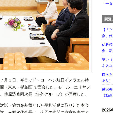
「一食
閲覧
【「Ｐ
会」代
仏教精
会 新
笑い（
ネスユ
自らを
７月３日、ギラッド・コーヘン駐日イスラエル特
あり）
閣（東京・杉並区)で面会した。モール・エリヤフ
鰍沢教
、佐原透修同次長（渉外グループ）が同席した。
（動画
対話・協力を基盤とした平和活動に取り組む本会
2026
対し光祥次代会長は、今回の訪問に謝意を表すと