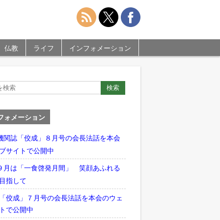
仏教
ライフ
インフォメーション
フォメーション
機関誌「佼成」８月号の会長法話を本会
ブサイトで公開中
９月は「一食啓発月間」 笑顔あふれる
目指して
「佼成」７月号の会長法話を本会のウェ
トで公開中