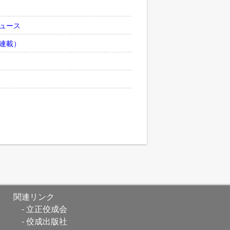
ュース
連載）
関連リンク
立正佼成会
佼成出版社