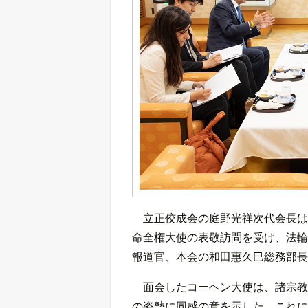
立正佼成会の庭野光祥次代会長は
命全権大使の表敬訪問を受け、法輪
報道官、本会の和田惠久巳総務部長
面会したコーヘン大使は、諸宗教
の姿勢に同感の意を示した。これに