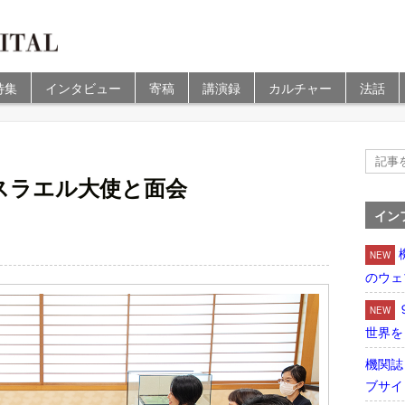
特集
インタビュー
寄稿
講演録
カルチャー
法話
スラエル大使と面会
イン
NEW
のウェ
NEW
世界を
機関誌
ブサイ