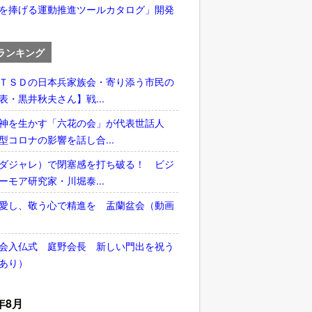
を捧げる運動推進ツールカタログ」開発
ランキング
ＴＳＤの日本兵家族会・寄り添う市民の
表・黒井秋夫さん】戦...
神を生かす「六花の会」が代表世話人
型コロナの影響を話し合...
ダジャレ）で閉塞感を打ち破る！ ビジ
ーモア研究家・川堀泰...
愛し、敬う心で精進を 盂蘭盆会（動画
会入仏式 庭野会長 新しい門出を祝う
あり）
年8月