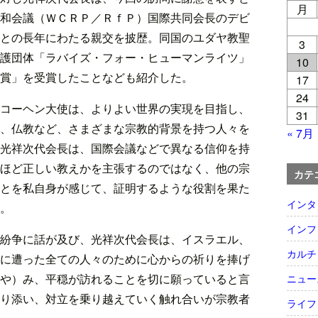
月
和会議（ＷＣＲＰ／ＲｆＰ）国際共同会長のデビ
との長年にわたる親交を披歴。同国のユダヤ教聖
3
護団体「ラバイズ・フォー・ヒューマンライツ」
10
賞」を受賞したことなども紹介した。
17
24
コーヘン大使は、よりよい世界の実現を目指し、
31
、仏教など、さまざまな宗教的背景を持つ人々を
« 7月
光祥次代会長は、国際会議などで異なる信仰を持
ほど正しい教えかを主張するのではなく、他の宗
カテ
とを私自身が感じて、証明するような役割を果た
インタ
。
インフ
紛争に話が及び、光祥次代会長は、イスラエル、
カルチ
に遭った全ての人々のために心からの祈りを捧げ
や）み、平穏が訪れることを切に願っていると言
ニュー
り添い、対立を乗り越えていく触れ合いが宗教者
ライフ