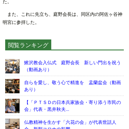
た。
また、これに先立ち、庭野会長は、同区内の阿佐ヶ谷神
明宮に参拝した。
閲覧ランキング
鰍沢教会入仏式 庭野会長 新しい門出を祝う
（動画あり）
自らを愛し、敬う心で精進を 盂蘭盆会（動画
あり）
【「ＰＴＳＤの日本兵家族会・寄り添う市民の
会」代表・黒井秋夫...
仏教精神を生かす「六花の会」が代表世話人
会 新型コロナの影響...