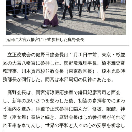
元日に大宮八幡宮に正式参拝した庭野会長
立正佼成会の庭野日鑛会長は１月１日午前、東京・杉並
区の大宮八幡宮に参拝した。熊野隆規理事長、橋本雅史常
務理事、川本貢市杉並教会長（東京教区長）、榎本光良時
務部長が同行した。同宮は本部周辺の氏神にあたる。
庭野会長は、同宮清涼殿応接室で鎌田紀彦宮司と面会
し、新年のあいさつを交わした後、初詣の参拝客でにぎわ
う境内を進み、拝殿で正式参拝に臨んだ。修祓、献饌、神
楽（巫女舞）奉納と続き、庭野会長はじめ参拝者がそれぞ
れ玉串を奉てんし、世界の平和と人々の心の安寧を祈念し