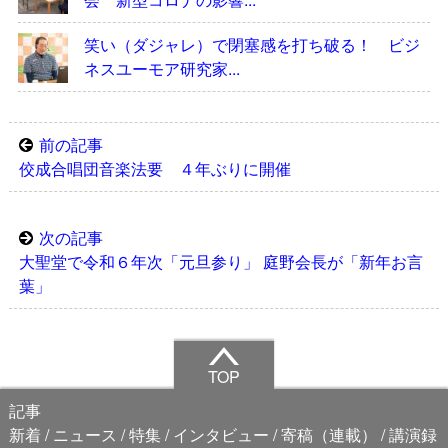
笑い（ダジャレ）で閉塞感を打ち破る！ ビジ
ネスユーモア研究家...
前の記事
佼成合唱団音楽法要 ４年ぶりに開催
次の記事
大聖堂で令和６年次「元旦参り」 庭野会長が「新年お言
葉」
TOP
記事
新着
ニュース
特集
インタビュー
寄稿（連載）
講演録