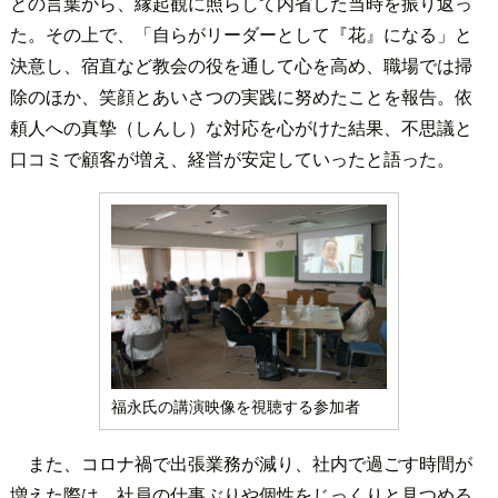
との言葉から、縁起観に照らして内省した当時を振り返っ
た。その上で、「自らがリーダーとして『花』になる」と
決意し、宿直など教会の役を通して心を高め、職場では掃
除のほか、笑顔とあいさつの実践に努めたことを報告。依
頼人への真摯（しんし）な対応を心がけた結果、不思議と
口コミで顧客が増え、経営が安定していったと語った。
福永氏の講演映像を視聴する参加者
また、コロナ禍で出張業務が減り、社内で過ごす時間が
増えた際は、社員の仕事ぶりや個性をじっくりと見つめる