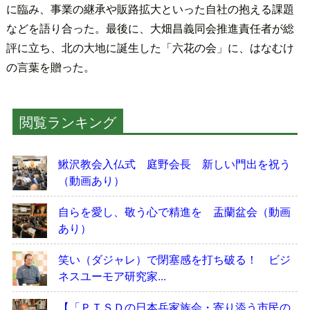
に臨み、事業の継承や販路拡大といった自社の抱える課題
などを語り合った。最後に、大畑昌義同会推進責任者が総
評に立ち、北の大地に誕生した「六花の会」に、はなむけ
の言葉を贈った。
閲覧ランキング
鰍沢教会入仏式 庭野会長 新しい門出を祝う
（動画あり）
自らを愛し、敬う心で精進を 盂蘭盆会（動画
あり）
笑い（ダジャレ）で閉塞感を打ち破る！ ビジ
ネスユーモア研究家...
【「ＰＴＳＤの日本兵家族会・寄り添う市民の