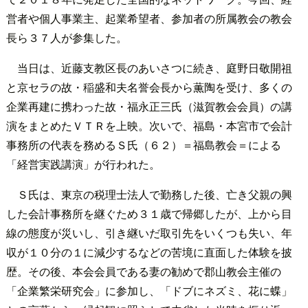
営者や個人事業主、起業希望者、参加者の所属教会の教会
長ら３７人が参集した。
当日は、近藤支教区長のあいさつに続き、庭野日敬開祖
と京セラの故・稲盛和夫名誉会長から薫陶を受け、多くの
企業再建に携わった故・福永正三氏（滋賀教会会員）の講
演をまとめたＶＴＲを上映。次いで、福島・本宮市で会計
事務所の代表を務めるＳ氏（６２）＝福島教会＝による
「経営実践講演」が行われた。
Ｓ氏は、東京の税理士法人で勤務した後、亡き父親の興
した会計事務所を継ぐため３１歳で帰郷したが、上から目
線の態度が災いし、引き継いだ取引先をいくつも失い、年
収が１０分の１に減少するなどの苦境に直面した体験を披
歴。その後、本会会員である妻の勧めで郡山教会主催の
「企業繁栄研究会」に参加し、「ドブにネズミ、花に蝶」