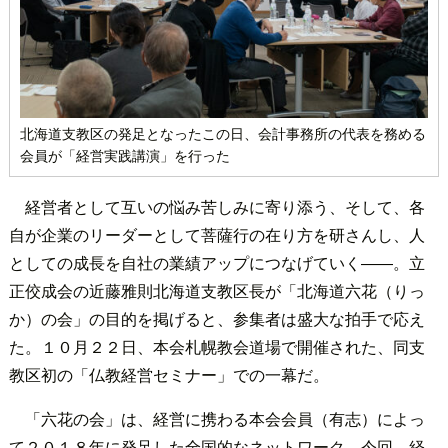
北海道支教区の発足となったこの日、会計事務所の代表を務める
会員が「経営実践講演」を行った
経営者として互いの悩み苦しみに寄り添う、そして、各
自が企業のリーダーとして菩薩行の在り方を研さんし、人
としての成長を自社の業績アップにつなげていく――。立
正佼成会の近藤雅則北海道支教区長が「北海道六花（りっ
か）の会」の目的を掲げると、参集者は盛大な拍手で応え
た。１０月２２日、本会札幌教会道場で開催された、同支
教区初の「仏教経営セミナー」での一幕だ。
「六花の会」は、経営に携わる本会会員（有志）によっ
て２０１８年に発足した全国的なネットワーク。今回、経