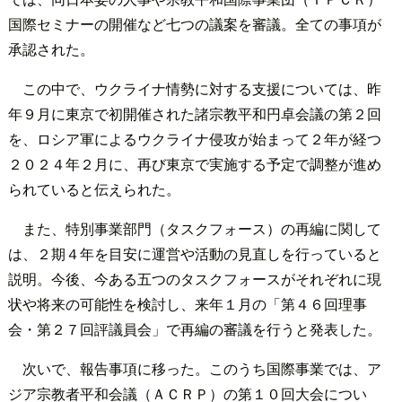
国際セミナーの開催など七つの議案を審議。全ての事項が
承認された。
この中で、ウクライナ情勢に対する支援については、昨
年９月に東京で初開催された諸宗教平和円卓会議の第２回
を、ロシア軍によるウクライナ侵攻が始まって２年が経つ
２０２４年２月に、再び東京で実施する予定で調整が進め
られていると伝えられた。
また、特別事業部門（タスクフォース）の再編に関して
は、２期４年を目安に運営や活動の見直しを行っていると
説明。今後、今ある五つのタスクフォースがそれぞれに現
状や将来の可能性を検討し、来年１月の「第４６回理事
会・第２７回評議員会」で再編の審議を行うと発表した。
次いで、報告事項に移った。このうち国際事業では、ア
ジア宗教者平和会議（ＡＣＲＰ）の第１０回大会につい