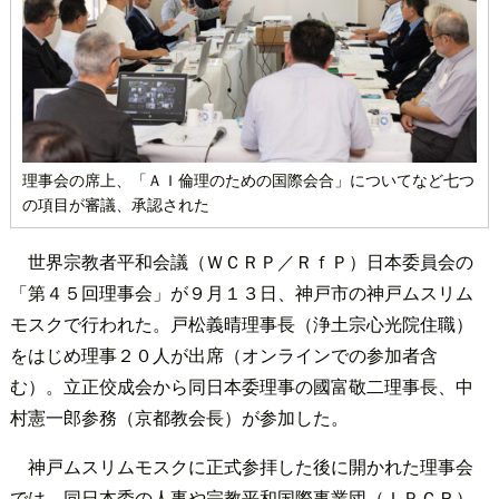
理事会の席上、「ＡＩ倫理のための国際会合」についてなど七つ
の項目が審議、承認された
世界宗教者平和会議（ＷＣＲＰ／ＲｆＰ）日本委員会の
「第４５回理事会」が９月１３日、神戸市の神戸ムスリム
モスクで行われた。戸松義晴理事長（浄土宗心光院住職）
をはじめ理事２０人が出席（オンラインでの参加者含
む）。立正佼成会から同日本委理事の國富敬二理事長、中
村憲一郎参務（京都教会長）が参加した。
神戸ムスリムモスクに正式参拝した後に開かれた理事会
では、同日本委の人事や宗教平和国際事業団（ＩＰＣＲ）