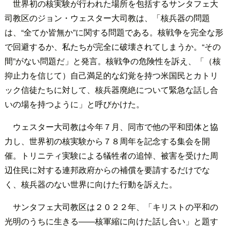
世界初の核実験が行われた場所を包括するサンタフェ大
司教区のジョン・ウェスター大司教は、「核兵器の問題
は、“全てか皆無か”に関する問題である。核戦争を完全な形
で回避するか、私たちが完全に破壊されてしまうか。“その
間”がない問題だ」と発言。核戦争の危険性を訴え、「（核
抑止力を信じて）自己満足的な幻覚を持つ米国民とカトリ
ック信徒たちに対して、核兵器廃絶について緊急な話し合
いの場を持つように」と呼びかけた。
ウェスター大司教は今年７月、同市で他の平和団体と協
力し、世界初の核実験から７８周年を記念する集会を開
催。トリニティ実験による犠牲者の追悼、被害を受けた周
辺住民に対する連邦政府からの補償を要請するだけでな
く、核兵器のない世界に向けた行動を訴えた。
サンタフェ大司教区は２０２２年、「キリストの平和の
光明のうちに生きる――核軍縮に向けた話し合い」と題す