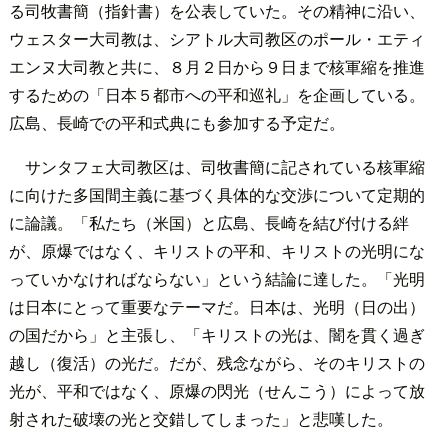
る司牧書簡（指針書）を公表していた。その精神に沿い、
ウェスター大司教は、シアトル大司教区のポール・エティ
エンヌ大司教と共に、８月２日から９日まで核軍縮を推進
するための「日本５都市への平和巡礼」を企画している。
広島、長崎での平和式典にも参加する予定だ。
サンタフェ大司教区は、司牧書簡に記されている核軍縮
に向けた多国間主義に基づく具体的な交渉について定期的
に論議。「私たち（米国）と広島、長崎を結び付ける絆
が、原爆ではなく、キリストの平和、キリストの光明にな
っていかなければならない」という結論に達した。「光明
は日本にとって重要なテーマだ。日本は、光明（日の出）
の国だから」と主張し、「キリストの光は、闇を貫く過ぎ
越し（復活）の光だ。だが、残念ながら、そのキリストの
光が、平和ではなく、原爆の閃光（せんこう）によって放
射された破壊の光と交錯してしまった」と悲嘆した。