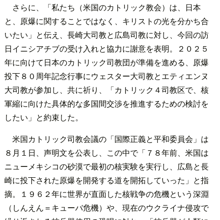
さらに、「私たち（米国のカトリック教会）は、日本
と、原爆に関することではなく、キリストの光を分かち合
いたい」と伝え、長崎大司教と広島司教に対し、今回の訪
日イニシアチブの受け入れと協力に謝意を表明。２０２５
年に向けて日本のカトリック司教団が準備を進める、原爆
投下８０周年記念行事にウェスター大司教とエティエンヌ
大司教が参加し、共に祈り、「カトリック４司教区で、核
軍縮に向けた具体的な多国間交渉を推進するための検討を
したい」と約束した。
米国カトリック司教会議の「国際正義と平和委員会」は
８月１日、声明文を公表し、この中で「７８年前、米国は
ニューメキシコの砂漠で最初の核実験を実行し、広島と長
崎に投下された原爆を開発する道を開拓していった」と指
摘。１９６２年に世界が直面した核戦争の危機という深淵
（しんえん＝キューバ危機）や、現在のウクライナ侵攻で