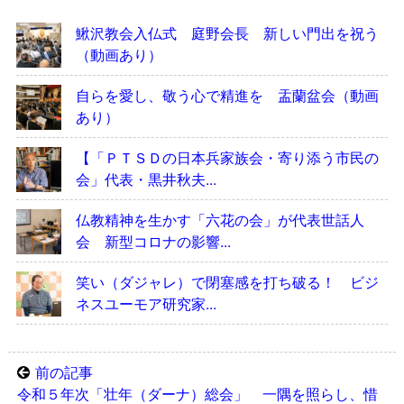
鰍沢教会入仏式 庭野会長 新しい門出を祝う
（動画あり）
自らを愛し、敬う心で精進を 盂蘭盆会（動画
あり）
【「ＰＴＳＤの日本兵家族会・寄り添う市民の
会」代表・黒井秋夫...
仏教精神を生かす「六花の会」が代表世話人
会 新型コロナの影響...
笑い（ダジャレ）で閉塞感を打ち破る！ ビジ
ネスユーモア研究家...
前の記事
令和５年次「壮年（ダーナ）総会」 一隅を照らし、惜