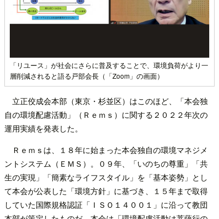
「リユース」が社会にさらに普及することで、環境負荷がより一
層削減されると語る戸部会長（「Zoom」の画面）
立正佼成会本部（東京・杉並区）はこのほど、「本会独
自の環境配慮活動」（Ｒｅｍｓ）に関する２０２２年次の
運用実績を発表した。
Ｒｅｍｓは、１８年に始まった本会独自の環境マネジメ
ントシステム（ＥＭＳ）。０９年、「いのちの尊重」「共
生の実現」「簡素なライフスタイル」を「基本姿勢」とし
て本会が公表した「環境方針」に基づき、１５年まで取得
していた国際規格認証「ＩＳＯ１４００１」に沿って教団
本部が策定したものだ。本会は「環境配慮活動は菩薩行の