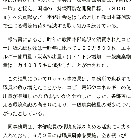
一環」と捉え、国連の「持続可能な開発目標」（ＳＤＧ
ｓ）への貢献など、事務庁舎をはじめとした教団本部施設
で生じる環境負荷を軽減する取り組みを続けている。
報告書によると、昨年に教団本部施設で消費されたコピ
ー用紙の総枚数は一昨年に比べて１２２万５００枚、エネ
ルギー使用量（炭素排出量）は７１トン増加。一般廃棄物
量は１万４０３５キロ減少したことが示された。
この結果についてＲｅｍｓ事務局は、事務所で勤務する
職員の数が増えたことから、コピー用紙やエネルギーの使
用量が増加したのではないかと分析した。また、各部署に
よる環境意識の高まりにより、一般廃棄物量の減少につな
がったとしている。
同事務局は、本部職員の環境意識を高める活動にも力を
入れており、６月２日には職員研修を実施。空き瓶（び