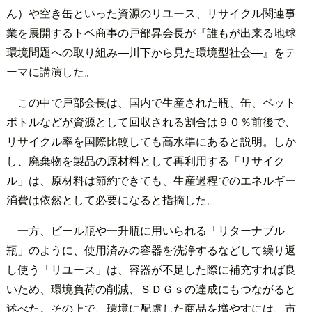
ん）や空き缶といった資源のリユース、リサイクル関連事
業を展開するトベ商事の戸部昇会長が『誰もが出来る地球
環境問題への取り組み―川下から見た環境型社会―』をテ
ーマに講演した。
この中で戸部会長は、国内で生産された瓶、缶、ペット
ボトルなどが資源として回収される割合は９０％前後で、
リサイクル率を国際比較しても高水準にあると説明。しか
し、廃棄物を製品の原材料として再利用する「リサイク
ル」は、原材料は節約できても、生産過程でのエネルギー
消費は依然として必要になると指摘した。
一方、ビール瓶や一升瓶に用いられる「リターナブル
瓶」のように、使用済みの容器を洗浄するなどして繰り返
し使う「リユース」は、容器が不足した際に補充すれば良
いため、環境負荷の削減、ＳＤＧｓの達成にもつながると
述べた。その上で、環境に配慮した商品を増やすには、市