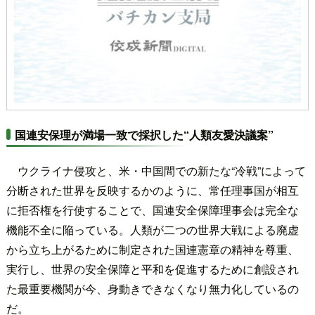
国連安保理が満場一致で採択した“人類友愛決議案”
ウクライナ侵攻と、米・中国間での新たな“冷戦”によって
分断された世界を反映するかのように、常任理事国が相互
に拒否権を行使することで、国連安全保障理事会は完全な
機能不全に陥っている。人類が二つの世界大戦による廃虚
から立ち上がるために制定された国連憲章の精神を尊重、
実行し、世界の安全保障と平和を促進するために創設され
た最重要機関が今、身動きできなくなり無力化しているの
だ。