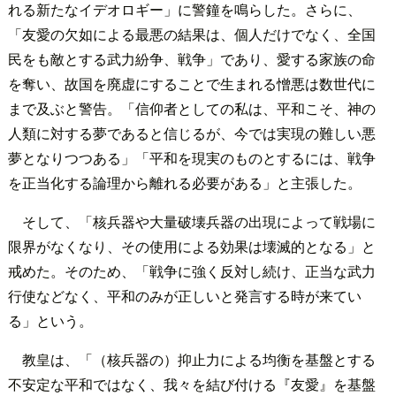
れる新たなイデオロギー」に警鐘を鳴らした。さらに、
「友愛の欠如による最悪の結果は、個人だけでなく、全国
民をも敵とする武力紛争、戦争」であり、愛する家族の命
を奪い、故国を廃虚にすることで生まれる憎悪は数世代に
まで及ぶと警告。「信仰者としての私は、平和こそ、神の
人類に対する夢であると信じるが、今では実現の難しい悪
夢となりつつある」「平和を現実のものとするには、戦争
を正当化する論理から離れる必要がある」と主張した。
そして、「核兵器や大量破壊兵器の出現によって戦場に
限界がなくなり、その使用による効果は壊滅的となる」と
戒めた。そのため、「戦争に強く反対し続け、正当な武力
行使などなく、平和のみが正しいと発言する時が来てい
る」という。
教皇は、「（核兵器の）抑止力による均衡を基盤とする
不安定な平和ではなく、我々を結び付ける『友愛』を基盤