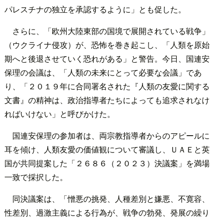
パレスチナの独立を承認するように」とも促した。
さらに、「欧州大陸東部の国境で展開されている戦争」
（ウクライナ侵攻）が、恐怖を巻き起こし、「人類を原始
期へと後退させていく恐れがある」と警告。今日、国連安
保理の会議は、「人類の未来にとって必要な会議」であ
り、「２０１９年に合同署名された『人類の友愛に関する
文書』の精神は、政治指導者たちによっても追求されなけ
ればいけない」と呼びかけた。
国連安保理の参加者は、両宗教指導者からのアピールに
耳を傾け、人類友愛の価値観について審議し、ＵＡＥと英
国が共同提案した「２６８６（２０２３）決議案」を満場
一致で採択した。
同決議案は、「憎悪の挑発、人種差別と嫌悪、不寛容、
性差別、過激主義による行為が、戦争の勃発、発展の繰り