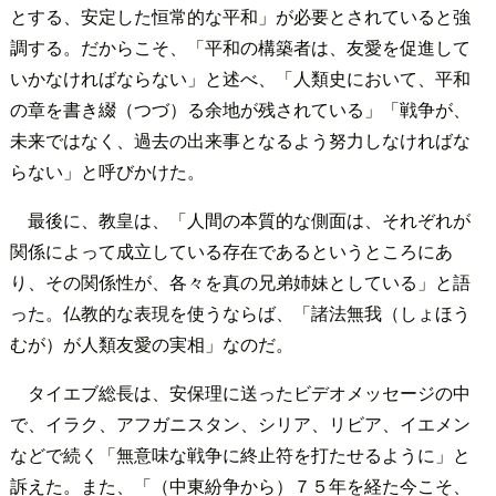
とする、安定した恒常的な平和」が必要とされていると強
調する。だからこそ、「平和の構築者は、友愛を促進して
いかなければならない」と述べ、「人類史において、平和
の章を書き綴（つづ）る余地が残されている」「戦争が、
未来ではなく、過去の出来事となるよう努力しなければな
らない」と呼びかけた。
最後に、教皇は、「人間の本質的な側面は、それぞれが
関係によって成立している存在であるというところにあ
り、その関係性が、各々を真の兄弟姉妹としている」と語
った。仏教的な表現を使うならば、「諸法無我（しょほう
むが）が人類友愛の実相」なのだ。
タイエブ総長は、安保理に送ったビデオメッセージの中
で、イラク、アフガニスタン、シリア、リビア、イエメン
などで続く「無意味な戦争に終止符を打たせるように」と
訴えた。また、「（中東紛争から）７５年を経た今こそ、