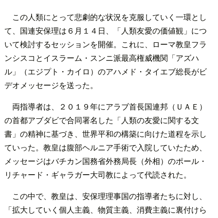
この人類にとって悲劇的な状況を克服していく一環とし
て、国連安保理は６月１４日、「人類友愛の価値観」につ
いて検討するセッションを開催。これに、ローマ教皇フラ
ンシスコとイスラーム・スンニ派最高権威機関「アズハ
ル」（エジプト・カイロ）のアハメド・タイエブ総長がビ
デオメッセージを送った。
両指導者は、２０１９年にアラブ首長国連邦（ＵＡＥ）
の首都アブダビで合同署名した「人類の友愛に関する文
書」の精神に基づき、世界平和の構築に向けた道程を示し
ていった。教皇は腹部ヘルニア手術で入院していたため、
メッセージはバチカン国務省外務局長（外相）のポール・
リチャード・ギャラガー大司教によって代読された。
この中で、教皇は、安保理理事国の指導者たちに対し、
「拡大していく個人主義、物質主義、消費主義に裏付けら