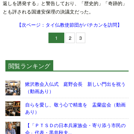
返しを誘発する」と警告しており、「歴史的」「奇跡的」
とも評される国連安保理の決議文だった。
【次ページ：タイ仏教使節団がバチカンを訪問】
1
2
3
閲覧ランキング
鰍沢教会入仏式 庭野会長 新しい門出を祝う
（動画あり）
自らを愛し、敬う心で精進を 盂蘭盆会（動画
あり）
【「ＰＴＳＤの日本兵家族会・寄り添う市民の
会」代表・黒井秋夫...