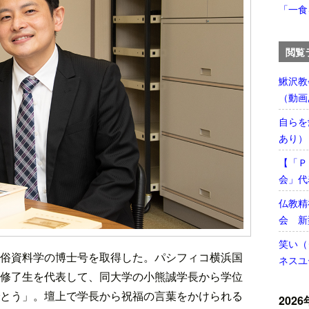
「一食
閲覧
鰍沢教
（動画
自らを
あり）
【「Ｐ
会」代
仏教精
会 新
笑い（
俗資料学の博士号を取得した。パシフィコ横浜国
ネスユ
修了生を代表して、同大学の小熊誠学長から学位
とう」。壇上で学長から祝福の言葉をかけられる
2026