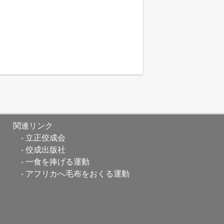
関連リンク
立正佼成会
佼成出版社
一食を捧げる運動
アフリカへ毛布をおくる運動