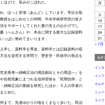
くほどけ、笑みがこぼれた。
月
れ、ほっと安堵（あんど）しています。学位を取
3
教授をはじめゼミの仲間、中央学術研究所の皆さ
10
活をサポートしてくれた妻の支えのおかげでし
17
纂（へんさん）や、本会に関する膨大な記録資料
24
31
いっぱい努めてまいります」
« 7月
入学し、資料学を専攻。資料学とは記録資料の収
方法を追究する学問で、歴史学・民俗学の視点を
カテ
インタ
究史再考―姉崎正治の用語創出とその周辺―』を
インフ
や自然現象にまつわる信仰習俗を「民間信仰」と
カルチ
・姉崎正治の業績を研究したほか、５人の学者の
まとめた。
ニュー
ライフ
州まで、先達ゆかりの地をくまなく歩いた。民泊