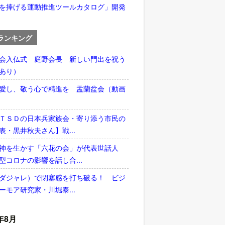
を捧げる運動推進ツールカタログ」開発
ランキング
会入仏式 庭野会長 新しい門出を祝う
あり）
愛し、敬う心で精進を 盂蘭盆会（動画
ＴＳＤの日本兵家族会・寄り添う市民の
表・黒井秋夫さん】戦...
神を生かす「六花の会」が代表世話人
型コロナの影響を話し合...
ダジャレ）で閉塞感を打ち破る！ ビジ
ーモア研究家・川堀泰...
年8月