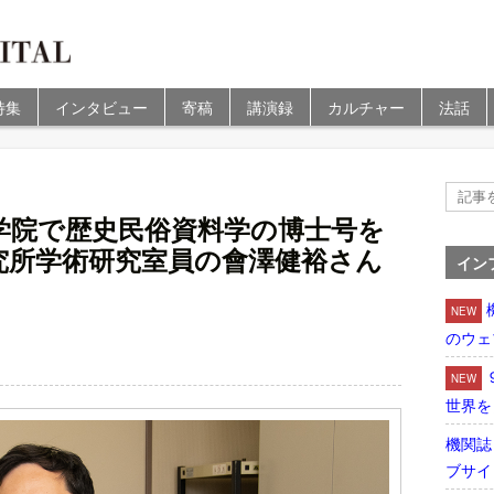
特集
インタビュー
寄稿
講演録
カルチャー
法話
学院で歴史民俗資料学の博士号を
究所学術研究室員の會澤健裕さん
イン
NEW
のウェ
NEW
世界を
機関誌
ブサイ