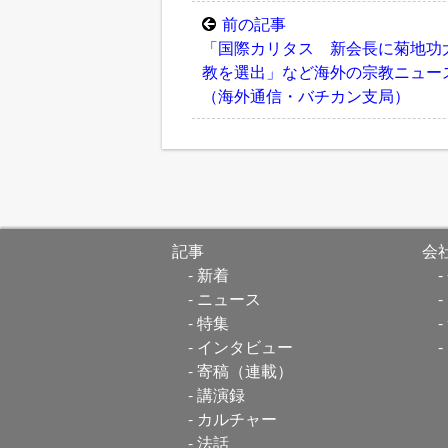
前の記事
「国際カリタス 新会長に菊地功
教を選出」など海外の宗教ニュー
（海外通信・バチカン支局）
記事
会
新着
ニュース
特集
インタビュー
寄稿（連載）
講演録
カルチャー
法話