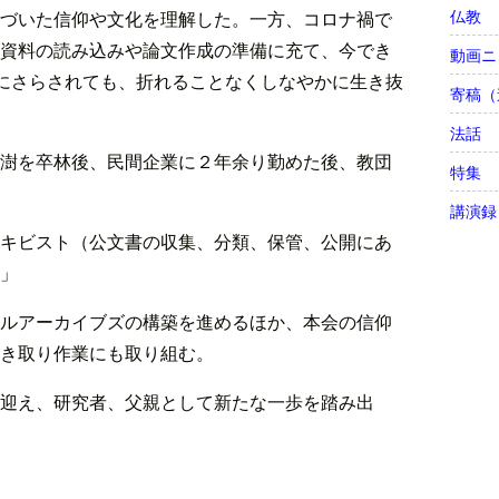
仏教
づいた信仰や文化を理解した。一方、コロナ禍で
資料の読み込みや論文作成の準備に充て、今でき
動画ニ
雪にさらされても、折れることなくしなやかに生き抜
寄稿（
法話
澍を卒林後、民間企業に２年余り勤めた後、教団
特集
講演録
キビスト（公文書の収集、分類、保管、公開にあ
」
ルアーカイブズの構築を進めるほか、本会の信仰
き取り作業にも取り組む。
迎え、研究者、父親として新たな一歩を踏み出