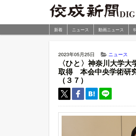
新着
ニュース
動画ニュース
2023年05月25日
ニュース
〈ひと〉神奈川大学大
取得 本会中央学術研
（３７）