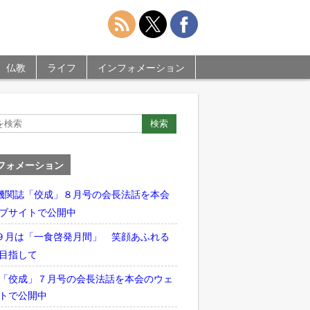
仏教
ライフ
インフォメーション
フォメーション
機関誌「佼成」８月号の会長法話を本会
ブサイトで公開中
９月は「一食啓発月間」 笑顔あふれる
目指して
「佼成」７月号の会長法話を本会のウェ
トで公開中