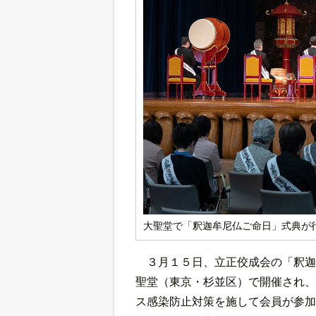
大聖堂で「釈迦牟尼仏ご命日」式典が
３月１５日、立正佼成会の「釈迦
聖堂（東京・杉並区）で開催され、
ス感染防止対策を施して会員が参加