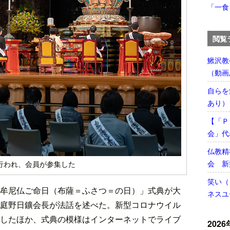
「一食
閲覧
鰍沢教
（動画
自らを
あり）
【「Ｐ
会」代
仏教精
会 新
行われ、会員が参集した
笑い（
牟尼仏ご命日（布薩＝ふさつ＝の日）」式典が大
ネスユ
庭野日鑛会長が法話を述べた。新型コロナウイル
したほか、式典の模様はインターネットでライブ
2026