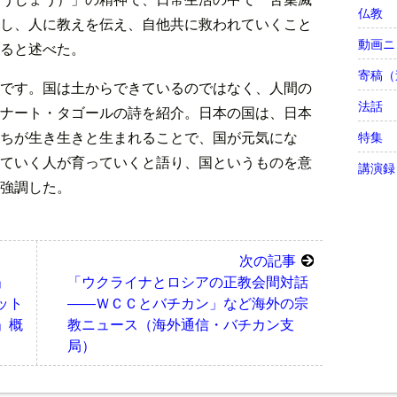
仏教
し、人に教えを伝え、自他共に救われていくこと
動画ニ
ると述べた。
寄稿（
です。国は土からできているのではなく、人間の
法話
ナート・タゴールの詩を紹介。日本の国は、日本
ちが生き生きと生まれることで、国が元気にな
特集
ていく人が育っていくと語り、国というものを意
講演録
強調した。
次の記事
会」
「ウクライナとロシアの正教会間対話
ット
――ＷＣＣとバチカン」など海外の宗
」概
教ニュース（海外通信・バチカン支
局）