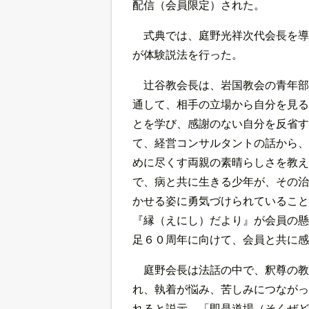
配信（会員限定）された。
式典では、庭野光祥次代会長を導
が体験説法を行った。
辻谷教会長は、岩国教会の青年部
通して、相手の立場から自分を見る
とを学び、感謝のない自分を反省す
て、経営コンサルタントの話から、
めに尽くす両親の素晴らしさを教え
で、病と共に生きる少年が、その治
かせる姿に勇気づけられていること
『縁（えにし）だより』が会員の懸
足６０周年に向けて、会員と共に感
庭野会長は法話の中で、釈尊の教
れ、執着が悩み、苦しみにつながっ
れると説示。「即是道場（そくぜど