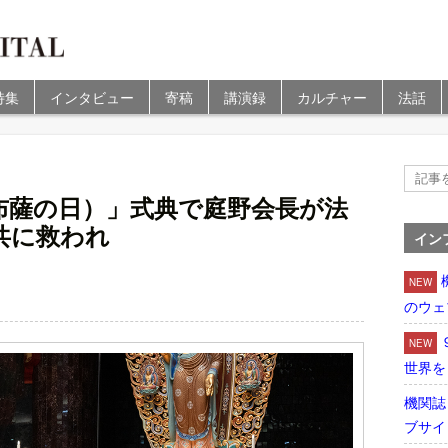
特集
インタビュー
寄稿
講演録
カルチャー
法話
布薩の日）」式典で庭野会長が法
共に救われ
イン
NEW
のウェ
NEW
世界を
機関誌
ブサイ