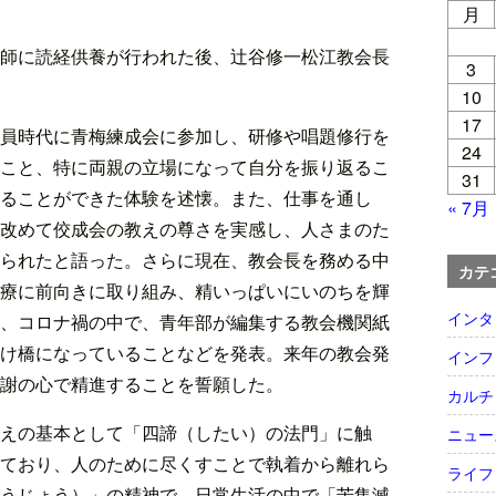
月
師に読経供養が行われた後、辻谷修一松江教会長
3
10
17
員時代に青梅練成会に参加し、研修や唱題修行を
24
こと、特に両親の立場になって自分を振り返るこ
31
ることができた体験を述懐。また、仕事を通し
« 7月
改めて佼成会の教えの尊さを実感し、人さまのた
られたと語った。さらに現在、教会長を務める中
カテ
療に前向きに取り組み、精いっぱいにいのちを輝
インタ
、コロナ禍の中で、青年部が編集する教会機関紙
け橋になっていることなどを発表。来年の教会発
インフ
謝の心で精進することを誓願した。
カルチ
えの基本として「四諦（したい）の法門」に触
ニュー
ており、人のために尽くすことで執着から離れら
ライフ
うじょう）」の精神で、日常生活の中で「苦集滅