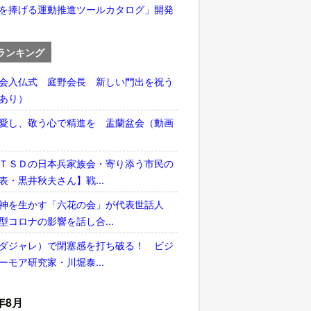
を捧げる運動推進ツールカタログ」開発
ランキング
会入仏式 庭野会長 新しい門出を祝う
あり）
愛し、敬う心で精進を 盂蘭盆会（動画
ＴＳＤの日本兵家族会・寄り添う市民の
表・黒井秋夫さん】戦...
神を生かす「六花の会」が代表世話人
型コロナの影響を話し合...
ダジャレ）で閉塞感を打ち破る！ ビジ
ーモア研究家・川堀泰...
年8月