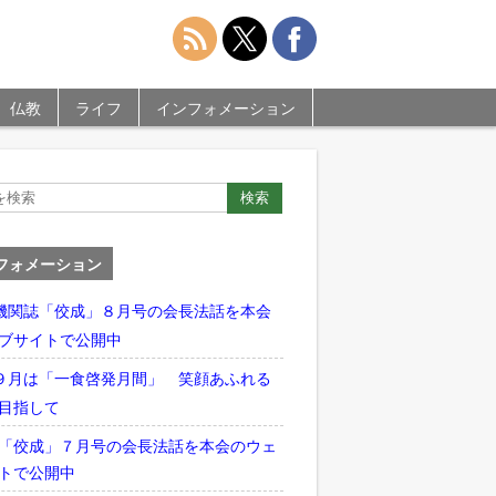
仏教
ライフ
インフォメーション
フォメーション
機関誌「佼成」８月号の会長法話を本会
ブサイトで公開中
９月は「一食啓発月間」 笑顔あふれる
目指して
「佼成」７月号の会長法話を本会のウェ
トで公開中