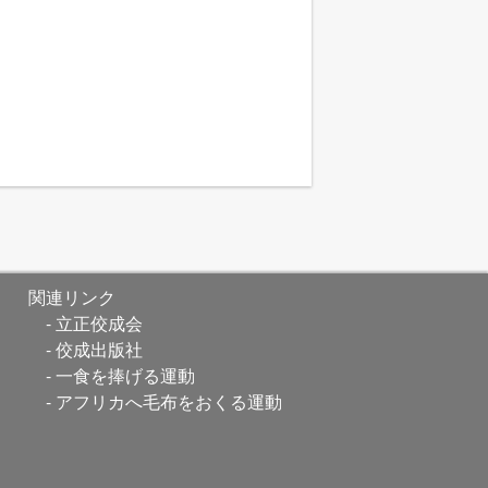
関連リンク
立正佼成会
佼成出版社
一食を捧げる運動
アフリカへ毛布をおくる運動