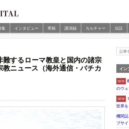
特集
インタビュー
寄稿
講演録
カルチャー
法話
非難するローマ教皇と国内の諸宗
宗教ニュース（海外通信・バチカ
イン
NEW
のウェ
NEW
世界を
機関誌
ブサイ