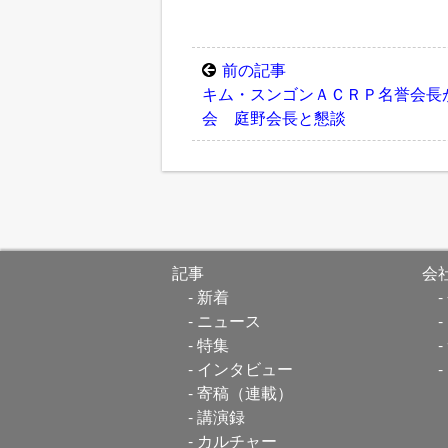
前の記事
キム・スンゴンＡＣＲＰ名誉会長
会 庭野会長と懇談
記事
会
新着
ニュース
特集
インタビュー
寄稿（連載）
講演録
カルチャー