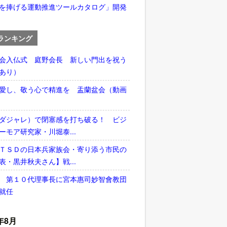
を捧げる運動推進ツールカタログ」開発
ランキング
会入仏式 庭野会長 新しい門出を祝う
あり）
愛し、敬う心で精進を 盂蘭盆会（動画
ダジャレ）で閉塞感を打ち破る！ ビジ
ーモア研究家・川堀泰...
ＴＳＤの日本兵家族会・寄り添う市民の
表・黒井秋夫さん】戦...
 第１０代理事長に宮本惠司妙智會教団
就任
年8月