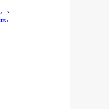
ュース
連載）