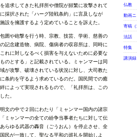
仏教
を追求してきた礼拝所や僧院が頻繁に攻撃されて
に採択された「ハーグ陸戦条約」に言及しなが
動画ニ
施設を擁護するよう定めていることを訴えた。
寄稿（
包囲や砲撃を行う時、宗教、技芸、学術、慈善の
法話
の記念建造物、病院、傷病者の収容所は、同時に
特集
これに対しなるべく損害を与えないために必要な
講演録
ものとする」と記載されている。ミャンマーは同
域が攻撃、破壊されている状況に対し、大司教た
に条約を守るよう求めているのだ。国民間での癒
絆によって実現されるもので、「礼拝所は、この
した。
明文の中で２回にわたり「ミャンマー国内の諸宗
「ミャンマーの全ての紛争当事者たちに対して伝
あらゆる武器の轟音（ごうおん）を停止させ、全
国民が一致して、聖なる平和の巡礼を開始しよ