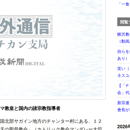
「一食
閲覧
鰍沢教
（動画
自らを
あり）
笑い（
ネスユ
【「Ｐ
会」代
新宗連
マ教皇と国内の諸宗教指導者
會長が
国北部サガイン地方のチャンター村にある、１２
2026
天の聖母教会」（カトリック教会マンダレー大司