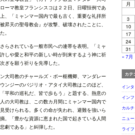
月
ローマ教皇フランシスコは２２日、日曜恒例であ
上、「ミャンマー国内で最も古く、重要な礼拝所
3
被昇天の聖母教会』が攻撃、破壊されたことに、
10
た。
17
24
さらされている一般市民への連帯を表明。「ミャ
31
許しや愛と和平の新しい時が到来するよう神に祈
« 7月
次ぎを願う祈りを先導した。
カテ
ン大司教のチャールズ・ボー枢機卿、マンダレー
ウンジーのバジリオ・アタイ大司教はこのほど、
インタ
「平和の巡礼だ、皆で歩もう」と題する、熱意の
インフ
人の大司教は、この数カ月間にミャンマー国内で
カルチ
見受けられる。多くの命が失われ、避難を強いら
摘。「豊かな資源に恵まれた国で起きている人間
ニュー
悲劇である」と糾弾した。
ライフ