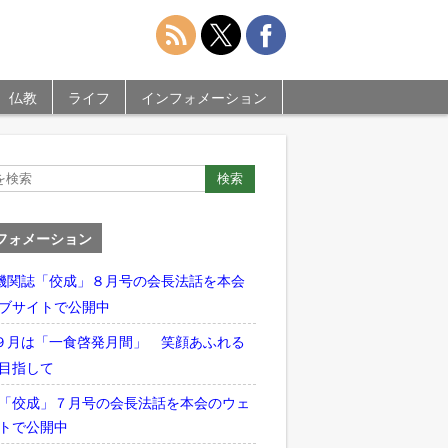
仏教
ライフ
インフォメーション
フォメーション
機関誌「佼成」８月号の会長法話を本会
ブサイトで公開中
９月は「一食啓発月間」 笑顔あふれる
目指して
「佼成」７月号の会長法話を本会のウェ
トで公開中