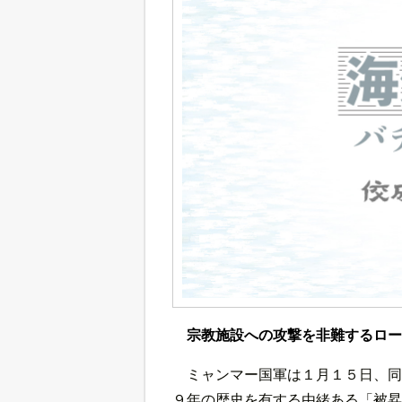
宗教施設への攻撃を非難するロー
ミャンマー国軍は１月１５日、同
９年の歴史を有する由緒ある「被昇