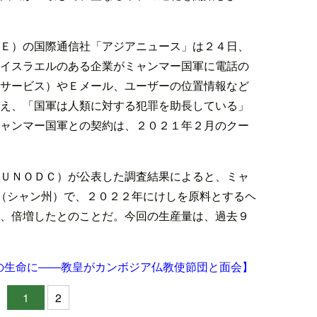
Ｅ）の国際通信社「アジアニュース」は２４日、
イスラエルのある企業がミャンマー国軍に電話の
サービス）やＥメール、ユーザーの位置情報など
え、「国軍は人類に対する犯罪を助長している」
ャンマー国軍との契約は、２０２１年２月のクー
ＵＮＯＤＣ）が公表した調査結果によると、ミャ
”（シャン州）で、２０２２年にけしを原料とするヘ
、倍増したとのことだ。今回の生産量は、過去９
の生命に――教皇がカンボジア仏教使節団と面会】
1
2