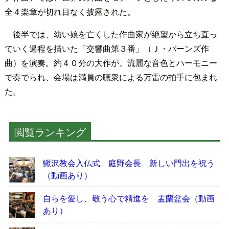
全４楽章が切れ目なく披露された。
後半では、幼い娘を亡くした作曲家が絶望から立ち直っ
ていく過程を描いた「交響曲第３番」（Ｊ・バーンズ作
曲）を演奏。約４０分の大作が、流麗な音色とハーモニー
で奏でられ、会場は満員の聴衆による万雷の拍手に包まれ
た。
閲覧ランキング
鰍沢教会入仏式 庭野会長 新しい門出を祝う
（動画あり）
自らを愛し、敬う心で精進を 盂蘭盆会（動画
あり）