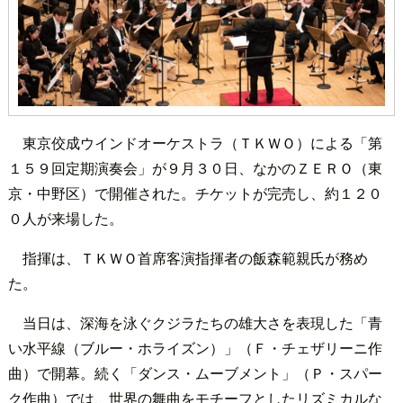
東京佼成ウインドオーケストラ（ＴＫＷＯ）による「第
１５９回定期演奏会」が９月３０日、なかのＺＥＲＯ（東
京・中野区）で開催された。チケットが完売し、約１２０
０人が来場した。
指揮は、ＴＫＷＯ首席客演指揮者の飯森範親氏が務め
た。
当日は、深海を泳ぐクジラたちの雄大さを表現した「青
い水平線（ブルー・ホライズン）」（Ｆ・チェザリーニ作
曲）で開幕。続く「ダンス・ムーブメント」（Ｐ・スパー
ク作曲）では、世界の舞曲をモチーフとしたリズミカルな