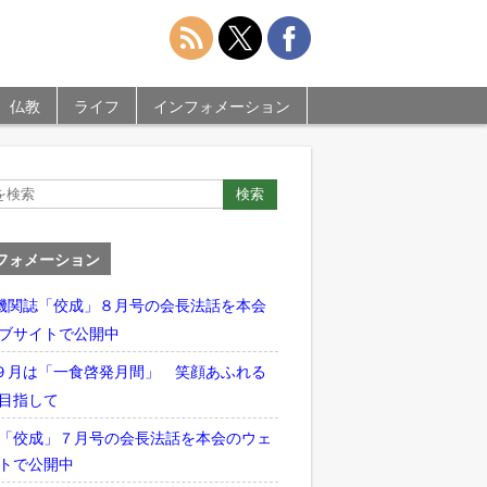
仏教
ライフ
インフォメーション
フォメーション
機関誌「佼成」８月号の会長法話を本会
ブサイトで公開中
９月は「一食啓発月間」 笑顔あふれる
目指して
「佼成」７月号の会長法話を本会のウェ
トで公開中