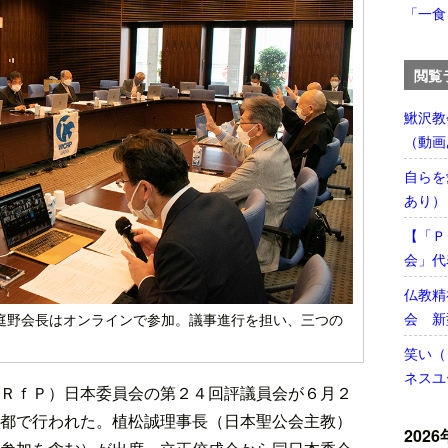
「一食
閲覧
鰍沢教
（動画
自らを
あり）
【「Ｐ
会」代
仏教精
会 新
庭野会長はオンラインで参加。議事進行を担い、三つの
笑い（
ネスユ
ＲｆＰ）日本委員会の第２４回評議員会が６月２
都で行われた。植松誠理事長（日本聖公会主教）
2026