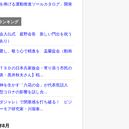
を捧げる運動推進ツールカタログ」開発
ランキング
会入仏式 庭野会長 新しい門出を祝う
あり）
愛し、敬う心で精進を 盂蘭盆会（動画
ＴＳＤの日本兵家族会・寄り添う市民の
表・黒井秋夫さん】戦...
神を生かす「六花の会」が代表世話人
型コロナの影響を話し合...
ダジャレ）で閉塞感を打ち破る！ ビジ
ーモア研究家・川堀泰...
年8月