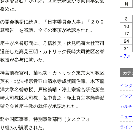
参加を含む）が出席。立正佼成会から同日本委会
月
務めた。
3
の開会挨拶に続き、「日本委員会人事」「２０２
10
算報告」を審議。全ての事項が承認された。
17
24
座主が名誉顧問に、舟橋雅美・伏見稲荷大社宮司
31
退任した髙見三明・カトリック長崎大司教区名誉
« 7月
教授が参与に就いた。
神宮前権宮司、菊地功・カトリック東京大司教区
カテ
英玄・北法相宗音羽山清水寺成就院住職、木下龍
インタ
洋大学名誉教授、戸松義晴・浄土宗総合研究所主
インフ
崎大司教区大司教、弘中貴之・浄土真宗本願寺派
聖公会首座主教の就任が承認された。
カルチ
ニュー
務や国際事業、特別事業部門（タスクフォー
ライフ
り組みが説明された。