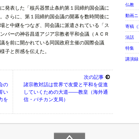
仏教
に発表した「核兵器禁止条約第１回締約国会議に
動画ニ
。さらに、第１回締約国会議の開幕を数時間後に
場と中継をつなぎ、同会議に派遣されている「ス
寄稿（
ンバーの神谷昌道アジア宗教者平和会議（ＡＣＲ
法話
議を前に開かれている同国政府主催の国際会議
特集
様子と所感を伝えた。
講演録
次の記事
会の
諸宗教対話は世界で友愛と平和を促進
誓い
していくための大道――教皇（海外通
力を
信・バチカン支局）