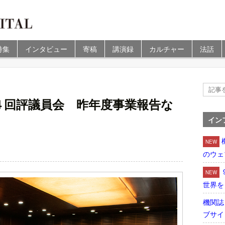
特集
インタビュー
寄稿
講演録
カルチャー
法話
４回評議員会 昨年度事業報告な
イン
NEW
のウェ
NEW
世界を
機関誌
ブサイ