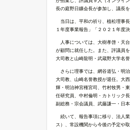
が招集し、評議員９人（オンライン
長の庭野日鑛会長が参加し、議長を
当日は、平和の祈り、植松理事長
１年度事業報告」「２０２１年度決
人事については、大樹孝啓・天台
が顧問に就任した。また、評議員を
大司教と山崎龍明・武蔵野大学名誉
さらに理事では、網谷道弘・明治
大司教、山崎名誉教授が退任。大西
輝・明治神宮権宮司、竹村牧男・東
任研究員、中村倫明・カトリック長
副総務・宗会議員、武藤謙一・日本
続いて、報告事項に移り、法人業
ス）、常設機関から今後の予定や取