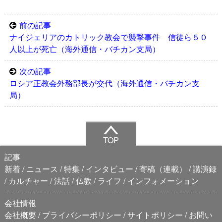
前の記事
ナイジェリアのカトリック教会で襲撃事件 信徒ら５０
人以上が死亡（海外通信・バチカン支局）
次の記事
ロシア正教会外務部長が交代（海外通信・バチカン支
局）
TOP
記事
新着
ニュース
特集
インタビュー
寄稿（連載）
講演録
カルチャー
法話
仏教
ライフ
インフォメーション
会社情報
会社概要
プライバシーポリシー
サイトポリシー
お問い