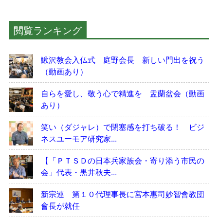
閲覧ランキング
鰍沢教会入仏式 庭野会長 新しい門出を祝う
（動画あり）
自らを愛し、敬う心で精進を 盂蘭盆会（動画
あり）
笑い（ダジャレ）で閉塞感を打ち破る！ ビジ
ネスユーモア研究家...
【「ＰＴＳＤの日本兵家族会・寄り添う市民の
会」代表・黒井秋夫...
新宗連 第１０代理事長に宮本惠司妙智會教団
會長が就任