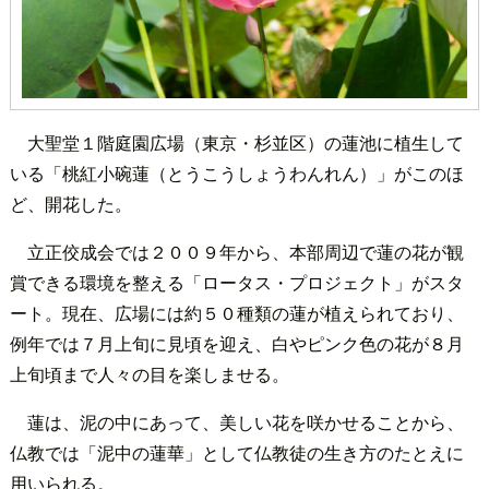
大聖堂１階庭園広場（東京・杉並区）の蓮池に植生して
いる「桃紅小碗蓮（とうこうしょうわんれん）」がこのほ
ど、開花した。
立正佼成会では２００９年から、本部周辺で蓮の花が観
賞できる環境を整える「ロータス・プロジェクト」がスタ
ート。現在、広場には約５０種類の蓮が植えられており、
例年では７月上旬に見頃を迎え、白やピンク色の花が８月
上旬頃まで人々の目を楽しませる。
蓮は、泥の中にあって、美しい花を咲かせることから、
仏教では「泥中の蓮華」として仏教徒の生き方のたとえに
用いられる。