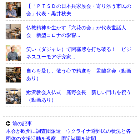
【「ＰＴＳＤの日本兵家族会・寄り添う市民の
会」代表・黒井秋夫...
仏教精神を生かす「六花の会」が代表世話人
会 新型コロナの影響...
笑い（ダジャレ）で閉塞感を打ち破る！ ビジ
ネスユーモア研究家...
自らを愛し、敬う心で精進を 盂蘭盆会（動画
あり）
鰍沢教会入仏式 庭野会長 新しい門出を祝う
（動画あり）
前の記事
本会が欧州に調査団派遣 ウクライナ避難民の状況と各
団体の支援活動を視察 周辺諸国を訪問