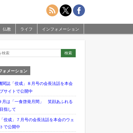
仏教
ライフ
インフォメーション
フォメーション
機関誌「佼成」８月号の会長法話を本会
ブサイトで公開中
９月は「一食啓発月間」 笑顔あふれる
目指して
「佼成」７月号の会長法話を本会のウェ
トで公開中