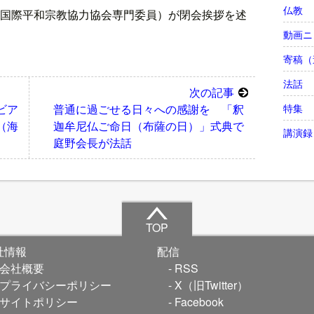
仏教
国際平和宗教協力協会専門委員）が閉会挨拶を述
動画ニ
寄稿（
法話
次の記事
特集
ビア
普通に過ごせる日々への感謝を 「釈
（海
迦牟尼仏ご命日（布薩の日）」式典で
講演録
庭野会長が法話
TOP
社情報
配信
会社概要
RSS
プライバシーポリシー
X（旧Twitter）
サイトポリシー
Facebook