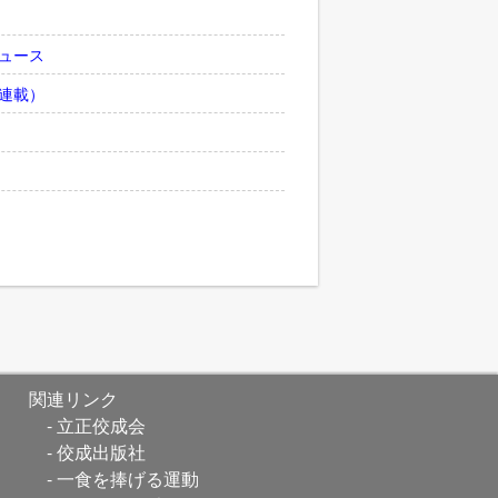
ュース
連載）
関連リンク
立正佼成会
佼成出版社
一食を捧げる運動