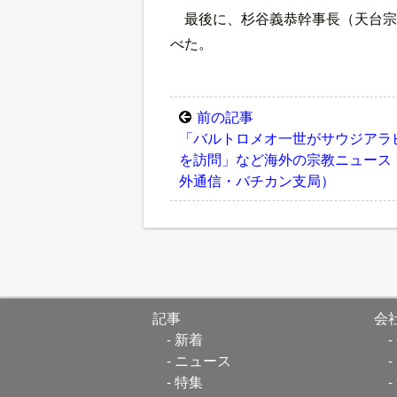
最後に、杉谷義恭幹事長（天台宗
べた。
前の記事
「バルトロメオ一世がサウジアラ
を訪問」など海外の宗教ニュース
外通信・バチカン支局）
記事
会
新着
ニュース
特集