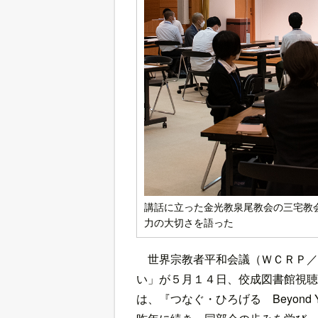
講話に立った金光教泉尾教会の三宅教
力の大切さを語った
世界宗教者平和会議（ＷＣＲＰ／
い」が５月１４日、佼成図書館視聴
は、『つなぐ・ひろげる Beyond 