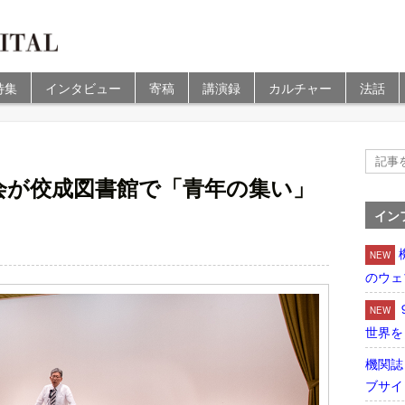
特集
インタビュー
寄稿
講演録
カルチャー
法話
会が佼成図書館で「青年の集い」
イン
NEW
のウェ
NEW
世界を
機関誌
ブサイ