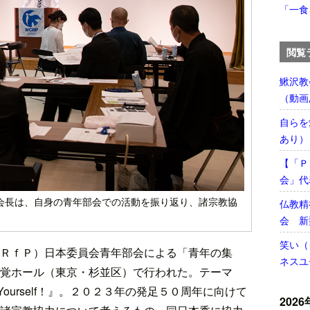
「一食
閲覧
鰍沢教
（動画
自らを
あり）
【「Ｐ
会」代
会長は、自身の青年部会での活動を振り返り、諸宗教協
仏教精
会 新
笑い（
ＲｆＰ）日本委員会青年部会による「青年の集
ネスユ
覚ホール（東京・杉並区）で行われた。テーマ
Yourself！』。２０２３年の発足５０周年に向けて
2026