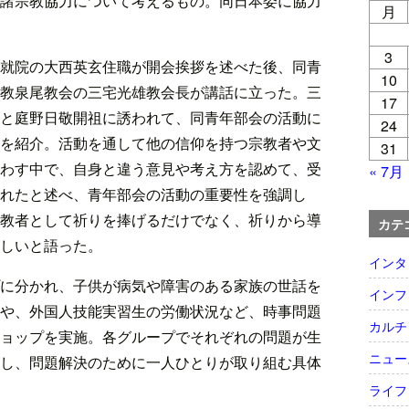
諸宗教協力について考えるもの。同日本委に協力
月
3
就院の大西英玄住職が開会挨拶を述べた後、同青
10
教泉尾教会の三宅光雄教会長が講話に立った。三
17
と庭野日敬開祖に誘われて、同青年部会の活動に
24
を紹介。活動を通して他の信仰を持つ宗教者や文
31
わす中で、自身と違う意見や考え方を認めて、受
« 7月
れたと述べ、青年部会の活動の重要性を強調し
教者として祈りを捧げるだけでなく、祈りから導
カテ
しいと語った。
インタ
に分かれ、子供が病気や障害のある家族の世話を
インフ
や、外国人技能実習生の労働状況など、時事問題
カルチ
ョップを実施。各グループでそれぞれの問題が生
ニュー
し、問題解決のために一人ひとりが取り組む具体
ライフ