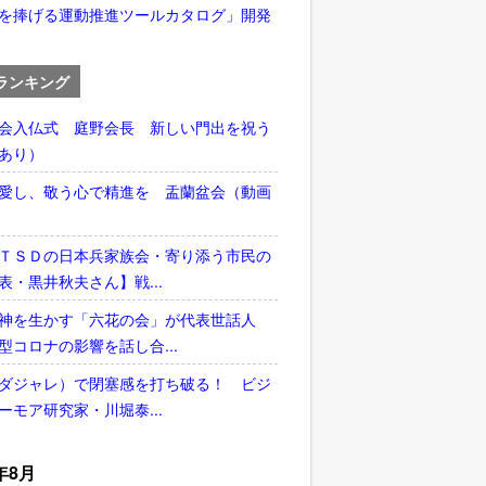
を捧げる運動推進ツールカタログ」開発
ランキング
会入仏式 庭野会長 新しい門出を祝う
あり）
愛し、敬う心で精進を 盂蘭盆会（動画
ＴＳＤの日本兵家族会・寄り添う市民の
表・黒井秋夫さん】戦...
神を生かす「六花の会」が代表世話人
型コロナの影響を話し合...
ダジャレ）で閉塞感を打ち破る！ ビジ
ーモア研究家・川堀泰...
年8月