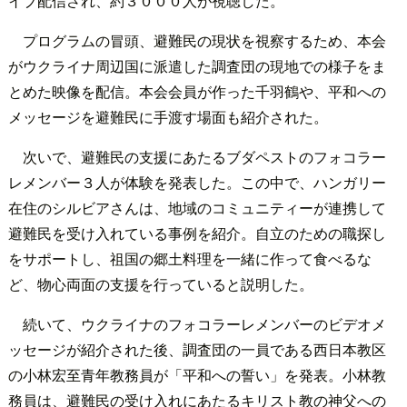
イブ配信され、約３０００人が視聴した。
プログラムの冒頭、避難民の現状を視察するため、本会
がウクライナ周辺国に派遣した調査団の現地での様子をま
とめた映像を配信。本会会員が作った千羽鶴や、平和への
メッセージを避難民に手渡す場面も紹介された。
次いで、避難民の支援にあたるブダペストのフォコラー
レメンバー３人が体験を発表した。この中で、ハンガリー
在住のシルビアさんは、地域のコミュニティーが連携して
避難民を受け入れている事例を紹介。自立のための職探し
をサポートし、祖国の郷土料理を一緒に作って食べるな
ど、物心両面の支援を行っていると説明した。
続いて、ウクライナのフォコラーレメンバーのビデオメ
ッセージが紹介された後、調査団の一員である西日本教区
の小林宏至青年教務員が「平和への誓い」を発表。小林教
務員は、避難民の受け入れにあたるキリスト教の神父への