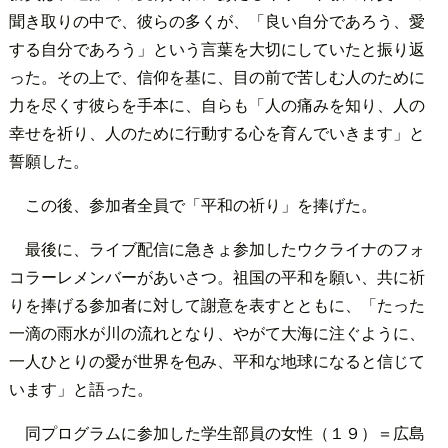
聞き取りの中で、彼らの多くが、「良い自分であろう、愛
する自分であろう」という言葉を大切にしていたと振り返
った。その上で、信仰を基に、目の前で苦しむ人のために
力を尽くす彼らを手本に、自らも「人の痛みを知り、人の
幸せを祈り、人のために行動する心を育んでいきます」と
誓願した。
この後、参加者全員で「平和の祈り」を捧げた。
最後に、ライブ配信に急きょ参加したウクライナのフォ
コラーレメンバーがあいさつ。祖国の平和を願い、共に祈
りを捧げる参加者に対して謝意を表すとともに、「たった
一滴の雨水が川の流れとなり、やがて大海に注ぐように、
一人ひとりの愛が世界を包み、平和な地球になると信じて
います」と語った。
同プログラムに参加した学生部員の女性（１９）＝広島