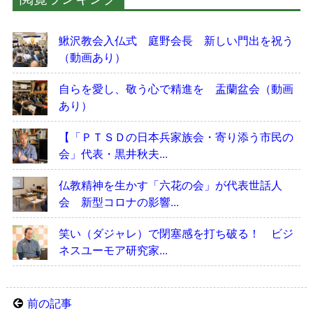
鰍沢教会入仏式 庭野会長 新しい門出を祝う
（動画あり）
自らを愛し、敬う心で精進を 盂蘭盆会（動画
あり）
【「ＰＴＳＤの日本兵家族会・寄り添う市民の
会」代表・黒井秋夫...
仏教精神を生かす「六花の会」が代表世話人
会 新型コロナの影響...
笑い（ダジャレ）で閉塞感を打ち破る！ ビジ
ネスユーモア研究家...
前の記事