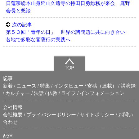
日蓮宗総本山身延山久遠寺の持田日勇総務が来会 庭野
会長と懇談
次の記事
第５３回「青年の日」 世界の諸問題に共に向き合い
各地で多彩な菩薩行の実践へ
TOP
記事
新着
ニュース
特集
インタビュー
寄稿（連載）
講演録
カルチャー
法話
仏教
ライフ
インフォメーション
会社情報
会社概要
プライバシーポリシー
サイトポリシー
お問い
合わせ
配信