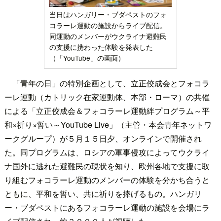
当日はハンガリー・ブダペストのフォ
コラーレ運動の施設からライブ配信。
同運動のメンバーがウクライナ避難民
の支援に携わった体験を発表した
（「YouTube」の画面）
「青年の日」の特別企画として、立正佼成会とフォコラ
ーレ運動（カトリック在家運動体、本部・ローマ）の共催
による「立正佼成会＆フォコラーレ運動絆プログラム～平
和×祈り×誓い～YouTube Live」（主管・本会青年ネットワ
ークグループ）が５月１５日夕、オンラインで開催され
た。同プログラムは、ロシアの軍事侵攻によってウクライ
ナ国外に逃れた避難民の現状を知り、欧州各地で支援に取
り組むフォコラーレ運動のメンバーの体験を分かち合うと
ともに、平和を誓い、共に祈りを捧げるもの。ハンガリ
ー・ブダペストにあるフォコラーレ運動の施設を会場にラ