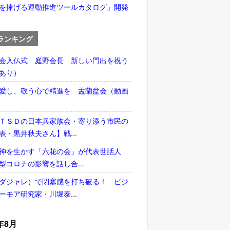
を捧げる運動推進ツールカタログ」開発
ランキング
会入仏式 庭野会長 新しい門出を祝う
あり）
愛し、敬う心で精進を 盂蘭盆会（動画
ＴＳＤの日本兵家族会・寄り添う市民の
表・黒井秋夫さん】戦...
神を生かす「六花の会」が代表世話人
型コロナの影響を話し合...
ダジャレ）で閉塞感を打ち破る！ ビジ
ーモア研究家・川堀泰...
年8月