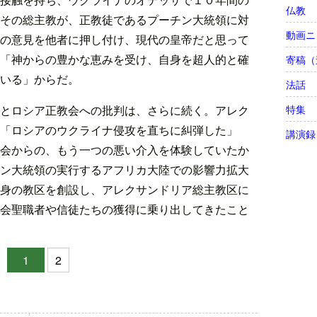
仏教
その総主教が、正教徒であるプーチン大統領に対
動画ニ
の意見を他者に押し付け、現代の皇帝だと思って
「神からの豊かな恵みを受け、自身を超人的と確
寄稿（
いる」からだ。
法話
特集
とロシア正教会への批判は、さらに続く。アレク
「ロシアのウクライナ侵攻を直ちに糾弾した」
講演録
会からの、もう一つの悪い介入を体験していたか
ン大統領の実行するアフリカ大陸での影響力拡大
身の教区を創設し、アレクサンドリア総主教区に
会聖職者や信徒たちの獲得に乗り出してきたこと
1
2