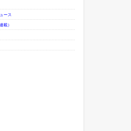
ュース
連載）