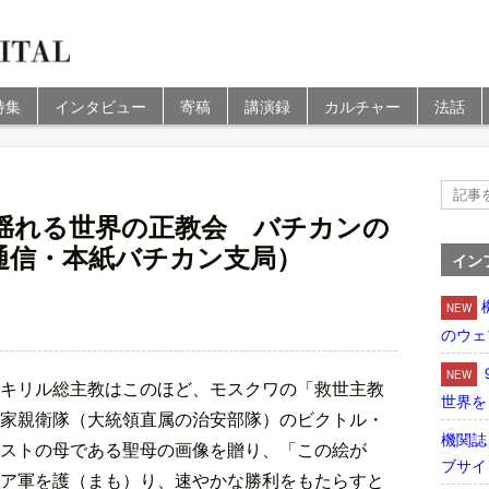
特集
インタビュー
寄稿
講演録
カルチャー
法話
揺れる世界の正教会 バチカンの
通信・本紙バチカン支局）
イン
NEW
のウェ
NEW
キリル総主教はこのほど、モスクワの「救世主教
世界を
家親衛隊（大統領直属の治安部隊）のビクトル・
機関誌
ストの母である聖母の画像を贈り、「この絵が
ブサイ
ア軍を護（まも）り、速やかな勝利をもたらすと