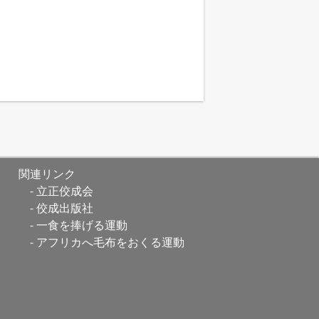
関連リンク
立正佼成会
佼成出版社
一食を捧げる運動
アフリカへ毛布をおくる運動