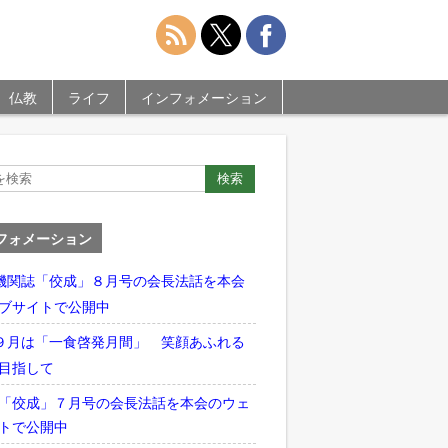
仏教
ライフ
インフォメーション
フォメーション
機関誌「佼成」８月号の会長法話を本会
ブサイトで公開中
９月は「一食啓発月間」 笑顔あふれる
目指して
「佼成」７月号の会長法話を本会のウェ
トで公開中