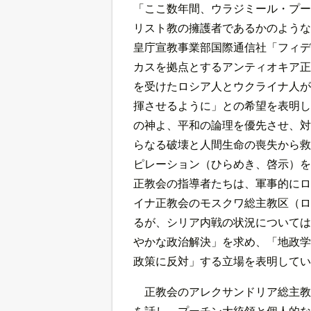
「ここ数年間、ウラジミール・プー
リスト教の擁護者であるかのような
皇庁宣教事業部国際通信社「フィデ
カスを拠点とするアンティオキア正
を受けたロシア人とウクライナ人が
揮させるように」との希望を表明し
の神よ、平和の論理を優先させ、対
らなる破壊と人間生命の喪失から救
ピレーション（ひらめき、啓示）を
正教会の指導者たちは、軍事的にロ
イナ正教会のモスクワ総主教区（ロ
るが、シリア内戦の状況については
やかな政治解決」を求め、「地政学
政策に反対」する立場を表明してい
正教会のアレクサンドリア総主教
を話し、プーチン大統領と個人的な