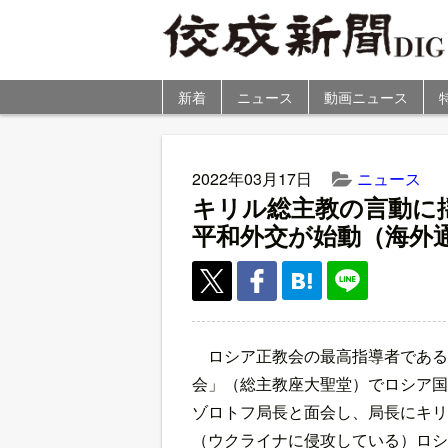
新着
ニュース
動画ニュース
2022年03月17日
ニュース
キリル総主教の言動に
平和外交が始動（海外
ロシア正教会の最高指導者である
会」（総主教座大聖堂）でロシア国
ゾロトフ局長と面会し、局長にキリ
（ウクライナに侵攻している）ロシ