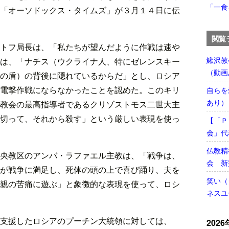
「一食
「オーソドックス・タイムズ」が３月１４日に伝
閲覧
トフ局長は、「私たちが望んだように作戦は速や
鰍沢教
は、「ナチス（ウクライナ人、特にゼレンスキー
（動画
の盾）の背後に隠れているからだ」とし、ロシア
電撃作戦にならなかったことを認めた。このキリ
自らを
あり）
教会の最高指導者であるクリゾストモス二世大主
切って、それから殺す」という厳しい表現を使っ
【「Ｐ
会」代
仏教精
央教区のアンバ・ラファエル主教は、「戦争は、
会 新
が戦争に満足し、死体の頭の上で喜び踊り、夫を
笑い（
親の苦痛に遊ぶ」と象徴的な表現を使って、ロシ
ネスユ
支援したロシアのプーチン大統領に対しては、
2026