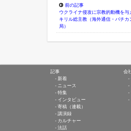
前の記事
ウクライナ侵攻に宗教的動機を与
キリル総主教（海外通信・バチカ
局）
記事
会
新着
ニュース
特集
インタビュー
寄稿（連載）
講演録
カルチャー
法話