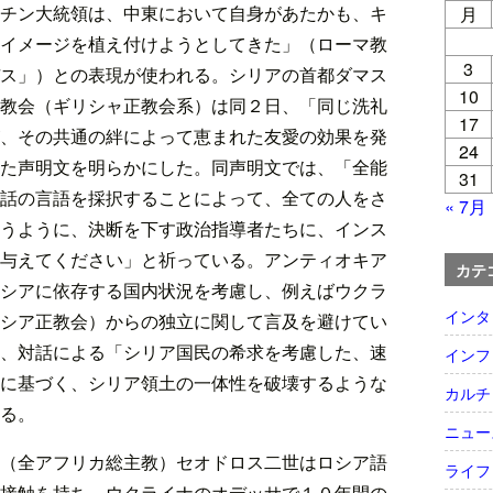
チン大統領は、中東において自身があたかも、キ
月
イメージを植え付けようとしてきた」（ローマ教
3
ス」）との表現が使われる。シリアの首都ダマス
10
教会（ギリシャ正教会系）は同２日、「同じ洗礼
17
、その共通の絆によって恵まれた友愛の効果を発
24
た声明文を明らかにした。同声明文では、「全能
31
話の言語を採択することによって、全ての人をさ
« 7月
うように、決断を下す政治指導者たちに、インス
与えてください」と祈っている。アンティオキア
カテ
シアに依存する国内状況を考慮し、例えばウクラ
インタ
シア正教会）からの独立に関して言及を避けてい
、対話による「シリア国民の希求を考慮した、速
インフ
に基づく、シリア領土の一体性を破壊するような
カルチ
る。
ニュー
（全アフリカ総主教）セオドロス二世はロシア語
ライフ
接触を持ち、ウクライナのオデッサで１０年間の