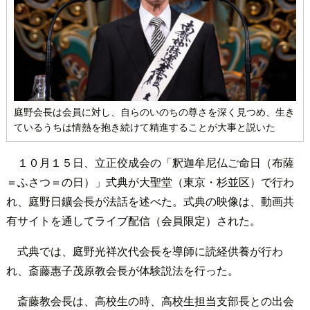
庭野会長は会員に対し、自らのいのちの尊さを深く見つめ、生き
ているうちは情熱を抱き続けて精進することが大事と説いた
１０月１５日、立正佼成会の「釈迦牟尼仏ご命日（布薩
＝ふさつ＝の日）」式典が大聖堂（東京・杉並区）で行わ
れ、庭野日鑛会長が法話を述べた。式典の映像は、動画共
有サイトを通してライブ配信（会員限定）された。
式典では、庭野光祥次代会長を導師に読経供養が行わ
れ、斎藤惠子茂原教会長が体験説法を行った。
斎藤教会長は、高校生の時、高校生担当支部長との出会