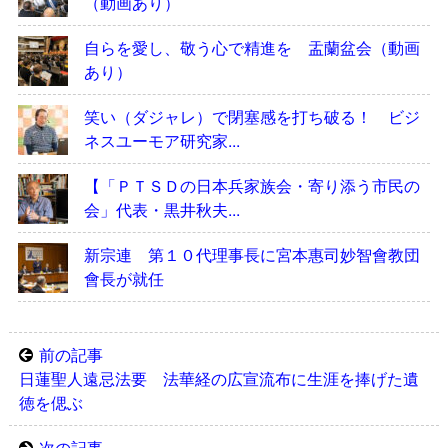
（動画あり）
自らを愛し、敬う心で精進を 盂蘭盆会（動画
あり）
笑い（ダジャレ）で閉塞感を打ち破る！ ビジ
ネスユーモア研究家...
【「ＰＴＳＤの日本兵家族会・寄り添う市民の
会」代表・黒井秋夫...
新宗連 第１０代理事長に宮本惠司妙智會教団
會長が就任
前の記事
日蓮聖人遠忌法要 法華経の広宣流布に生涯を捧げた遺
徳を偲ぶ
次の記事