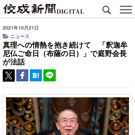
2021年10月21日
ニュース
真理への情熱を抱き続けて 「釈迦牟
尼仏ご命日（布薩の日）」で庭野会長
が法話