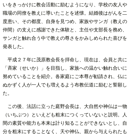
いをきっかけに教会活動に励むようになり、学校の友人や
職場の同僚を教えに導いたことを述懐。結婚後はがんを二
度患い、その都度、自身を見つめ、家族やサンガ（教えの
仲間）の支えに感謝できた体験と、主任や支部長を務め、
サンガと触れ合う中で教えの尊さをかみしめられた喜びを
発表した。
平成２７年に茂原教会長を拝命し、現在は、会員と共に
「斉家（せいか）」を目指し、家族への温かい触れ合いに
努めていることを紹介。各家庭にご本尊が勧請され、仏に
ぬかずく人が一人でも増えるよう布教伝道に励むと誓願し
た。
この後、法話に立った庭野会長は、大自然や神仏は一物
（いちぶつ）といえども粗末につくっていないと説明。人
間の素質や能力も本来は計り知ることができないとし、自
分を粗末にすることなく、天や神仏、親から与えられたも