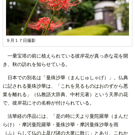
９月１７日撮影
一乗宝塔の前に植えられている彼岸花が真っ赤な花を開
き、秋の訪れを知らせている。
日本での別名は「曼殊沙華（まんじゅしゃげ）」。仏典
に記される曼殊沙華は、「これを見るものはおのずから悪
業を離れる」（仏教語大辞典、中村元著）という天界の花
で、彼岸花にその名称が付けられている。
法華経の序品には、「是の時に天より曼陀羅華（まんだ
らけ）・摩訶曼陀羅華・曼殊沙華・摩訶曼殊沙華を雨
（ふ）らして仏の上及び諸の大衆に散じ」とあり、これか