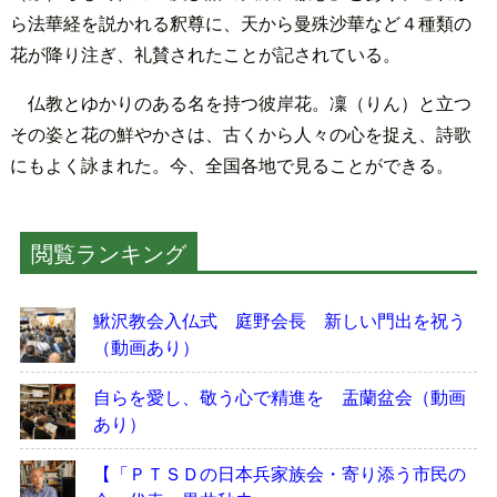
ら法華経を説かれる釈尊に、天から曼殊沙華など４種類の
花が降り注ぎ、礼賛されたことが記されている。
仏教とゆかりのある名を持つ彼岸花。凜（りん）と立つ
その姿と花の鮮やかさは、古くから人々の心を捉え、詩歌
にもよく詠まれた。今、全国各地で見ることができる。
閲覧ランキング
鰍沢教会入仏式 庭野会長 新しい門出を祝う
（動画あり）
自らを愛し、敬う心で精進を 盂蘭盆会（動画
あり）
【「ＰＴＳＤの日本兵家族会・寄り添う市民の