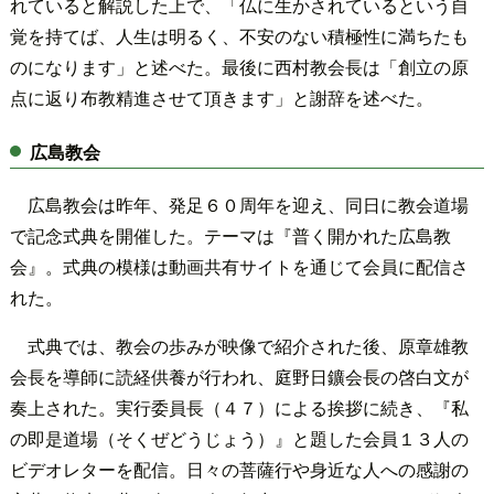
れていると解説した上で、「仏に生かされているという自
覚を持てば、人生は明るく、不安のない積極性に満ちたも
のになります」と述べた。最後に西村教会長は「創立の原
点に返り布教精進させて頂きます」と謝辞を述べた。
広島教会
広島教会は昨年、発足６０周年を迎え、同日に教会道場
で記念式典を開催した。テーマは『普く開かれた広島教
会』。式典の模様は動画共有サイトを通じて会員に配信さ
れた。
式典では、教会の歩みが映像で紹介された後、原章雄教
会長を導師に読経供養が行われ、庭野日鑛会長の啓白文が
奏上された。実行委員長（４７）による挨拶に続き、『私
の即是道場（そくぜどうじょう）』と題した会員１３人の
ビデオレターを配信。日々の菩薩行や身近な人への感謝の