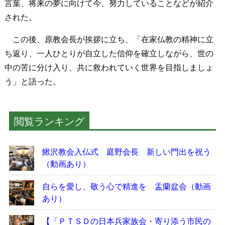
言葉、将来の夢に向けて今、努力していることなどが紹介
された。
この後、原教会長が挨拶に立ち、「在家仏教の精神に立
ち返り、一人ひとりが自立した信仰を確立しながら、世の
中の苦に分け入り、共に救われていく世界を目指しましょ
う」と語った。
閲覧ランキング
鰍沢教会入仏式 庭野会長 新しい門出を祝う
（動画あり）
自らを愛し、敬う心で精進を 盂蘭盆会（動画
あり）
【「ＰＴＳＤの日本兵家族会・寄り添う市民の