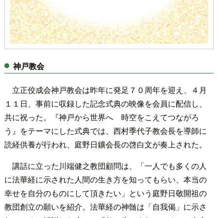
神戸教会
立正佼成会神戸教会は昨年に発足７０周年を迎え、４月
１１日、事前に収録した記念式典の映像を会員に配信し、
共に祝った。『神戸から世界へ 時空をこえてつながろ
う』をテーマにした式典では、西村季代子教会長を導師に
読経供養が行われ、庭野日鑛会長の啓白文が奏上された。
講話に立った川端健之教団顧問は、「一人でも多くの人
に法華経に示された人間の生き方を知ってもらい、本当の
幸せを自分のものにして頂きたい」という庭野日敬開祖の
教団創立の願いを紹介。法華経の神髄は「自我偈」に示さ