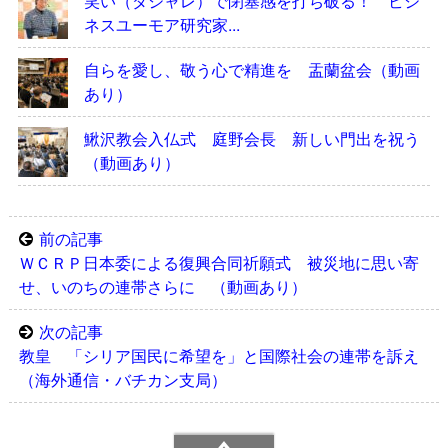
笑い（ダジャレ）で閉塞感を打ち破る！ ビジ
ネスユーモア研究家...
自らを愛し、敬う心で精進を 盂蘭盆会（動画
あり）
鰍沢教会入仏式 庭野会長 新しい門出を祝う
（動画あり）
前の記事
ＷＣＲＰ日本委による復興合同祈願式 被災地に思い寄
せ、いのちの連帯さらに （動画あり）
次の記事
教皇 「シリア国民に希望を」と国際社会の連帯を訴え
（海外通信・バチカン支局）