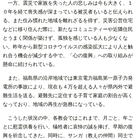
一方、震災で家族を失った人の悲しみは今も大きく、１
０年を経て喪失感が深まっている被災者もいると伝えられ
る。また住み慣れた地域を離れざるを得ず、災害公営住宅
などに移り住んだ際に、新たなコミュニティーや近隣住民
とうまく関係が築けず、孤独を感じている人も少なくな
い。昨年から新型コロナウイルスの感染拡大により人と触
れ合う機会が減少する中で、「心の復興」への取り組みが
懸命に続けられている。
また、福島県の沿岸地域では東京電力福島第一原子力発
電所の事故により、現在も４万を超える人々が県内外で避
難生活を送る。避難先に定住する子育て家庭の割合が高く
なっており、地域の再生が急務になっている。
こうした状況の中、各教会ではこれまで、月ごと、年ご
とに慰霊供養を行い、犠牲者に哀悼の誠を捧げ、早期の復
興を祈念してきた。同時に、サンガ（教えの仲間）同士で