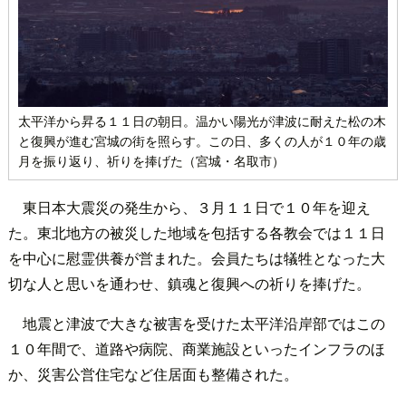
太平洋から昇る１１日の朝日。温かい陽光が津波に耐えた松の木
と復興が進む宮城の街を照らす。この日、多くの人が１０年の歳
月を振り返り、祈りを捧げた（宮城・名取市）
東日本大震災の発生から、３月１１日で１０年を迎え
た。東北地方の被災した地域を包括する各教会では１１日
を中心に慰霊供養が営まれた。会員たちは犠牲となった大
切な人と思いを通わせ、鎮魂と復興への祈りを捧げた。
地震と津波で大きな被害を受けた太平洋沿岸部ではこの
１０年間で、道路や病院、商業施設といったインフラのほ
か、災害公営住宅など住居面も整備された。