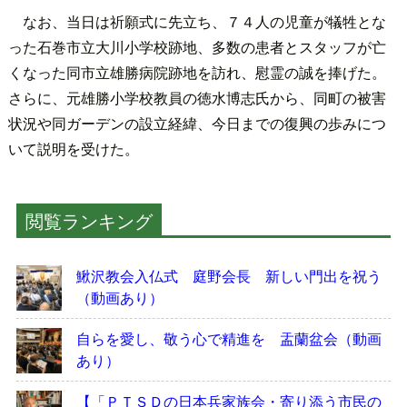
なお、当日は祈願式に先立ち、７４人の児童が犠牲とな
った石巻市立大川小学校跡地、多数の患者とスタッフが亡
くなった同市立雄勝病院跡地を訪れ、慰霊の誠を捧げた。
さらに、元雄勝小学校教員の徳水博志氏から、同町の被害
状況や同ガーデンの設立経緯、今日までの復興の歩みにつ
いて説明を受けた。
閲覧ランキング
鰍沢教会入仏式 庭野会長 新しい門出を祝う
（動画あり）
自らを愛し、敬う心で精進を 盂蘭盆会（動画
あり）
【「ＰＴＳＤの日本兵家族会・寄り添う市民の