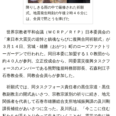
降りしきる雨の中で厳修された祈願
式。地震発生時刻の午後２時４６分に
は、全員で黙とうを捧げた
世界宗教者平和会議（ＷＣＲＰ／ＲｆＰ）日本委員会の
「東日本大震災の追悼と鎮魂ならびに復興合同祈願式」が
３月１４日、宮城・雄勝（おがつ）町のローズファクトリ
ーガーデンで行われた。同日本委に加盟する１０教団から
約４０人が参列。立正佼成会から、同委震災復興タスクフ
ォースのメンバーである熊野隆規時務部部長、石森利江子
石巻教会長、同教会会員らが参加した。
祈願式では、同タスクフォース責任者の黒住宗道・黒住
教副教主の開式あいさつ、宗教宗派別の祈りに続き、地元
関係者を代表して石巻市雄勝総合支所地域振興課の及川剛
課長補佐があいさつに立った。及川氏は、「今ここに住む
私たちが手をとり合って生きていくことが、震災で先に旅