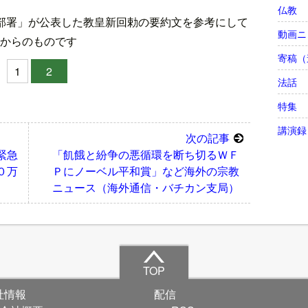
仏教
部署」が公表した教皇新回勅の要約文を参考にして
動画ニ
からのものです
寄稿（
1
2
法話
特集
講演録
次の記事
緊急
「飢餓と紛争の悪循環を断ち切るＷＦ
０万
Ｐにノーベル平和賞」など海外の宗教
ニュース（海外通信・バチカン支局）
TOP
社情報
配信