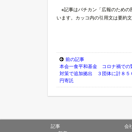
※記事はバチカン「広報のための
います。カッコ内の引用文は要約文
前の記事
本会一食平和基金 コロナ禍での
対策で追加拠出 ３団体に計８５
円寄託
記事
会