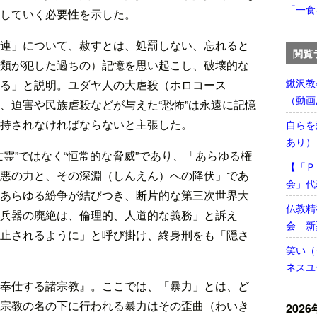
「一食
していく必要性を示した。
連」について、赦すとは、処罰しない、忘れると
閲覧
類が犯した過ちの）記憶を思い起こし、破壊的な
鰍沢教
る」と説明。ユダヤ人の大虐殺（ホロコース
（動画
、迫害や民族虐殺などが与えた“恐怖”は永遠に記憶
持されなければならないと主張した。
自らを
あり）
霊”ではなく“恒常的な脅威”であり、「あらゆる権
【「Ｐ
悪の力と、その深淵（しんえん）への降伏」であ
会」代
あらゆる紛争が結びつき、断片的な第三次世界大
仏教精
兵器の廃絶は、倫理的、人道的な義務」と訴え
会 新
止されるように」と呼び掛け、終身刑をも「隠さ
笑い（
ネスユ
奉仕する諸宗教』。ここでは、「暴力」とは、ど
宗教の名の下に行われる暴力はその歪曲（わいき
2026