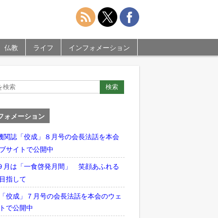
仏教
ライフ
インフォメーション
フォメーション
機関誌「佼成」８月号の会長法話を本会
ブサイトで公開中
９月は「一食啓発月間」 笑顔あふれる
目指して
「佼成」７月号の会長法話を本会のウェ
トで公開中