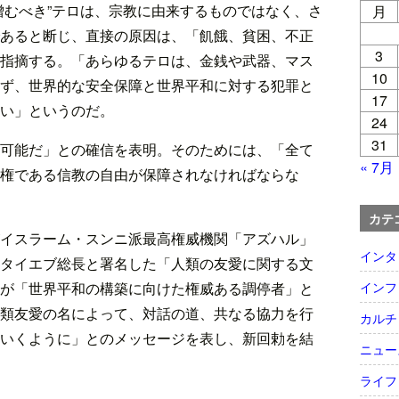
憎むべき”テロは、宗教に由来するものではなく、さ
月
あると断じ、直接の原因は、「飢餓、貧困、不正
3
指摘する。「あらゆるテロは、金銭や武器、マス
10
ず、世界的な安全保障と世界平和に対する犯罪と
17
い」というのだ。
24
31
可能だ」との確信を表明。そのためには、「全て
« 7月
権である信教の自由が保障されなければならな
カテ
イスラーム・スンニ派最高権威機関「アズハル」
インタ
タイエブ総長と署名した「人類の友愛に関する文
インフ
が「世界平和の構築に向けた権威ある調停者」と
類友愛の名によって、対話の道、共なる協力を行
カルチ
いくように」とのメッセージを表し、新回勅を結
ニュー
ライフ