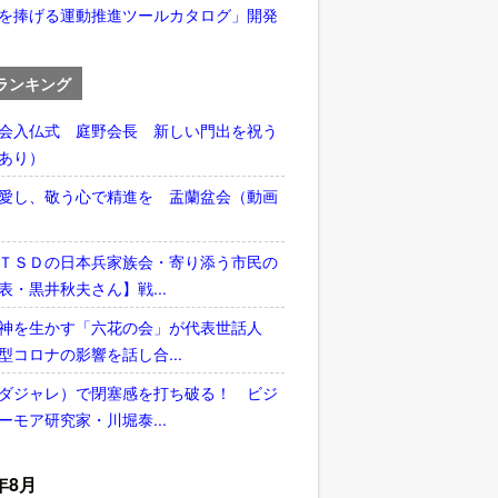
を捧げる運動推進ツールカタログ」開発
ランキング
会入仏式 庭野会長 新しい門出を祝う
あり）
愛し、敬う心で精進を 盂蘭盆会（動画
ＴＳＤの日本兵家族会・寄り添う市民の
表・黒井秋夫さん】戦...
神を生かす「六花の会」が代表世話人
型コロナの影響を話し合...
ダジャレ）で閉塞感を打ち破る！ ビジ
ーモア研究家・川堀泰...
年8月