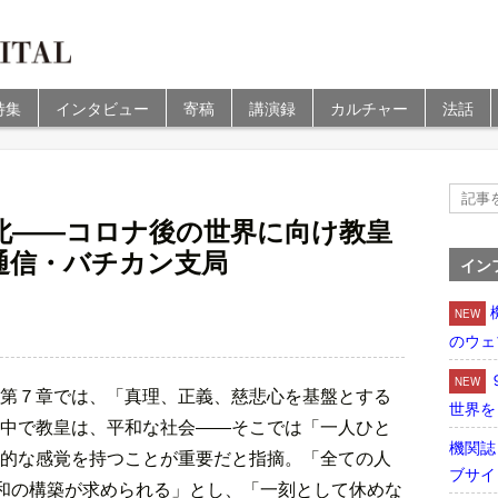
特集
インタビュー
寄稿
講演録
カルチャー
法話
北――コロナ後の世界に向け教皇
通信・バチカン支局
イン
NEW
のウェ
NEW
第７章では、「真理、正義、慈悲心を基盤とする
世界を
中で教皇は、平和な社会――そこでは「一人ひと
機関誌
的な感覚を持つことが重要だと指摘。「全ての人
ブサイ
平和の構築が求められる」とし、「一刻として休めな