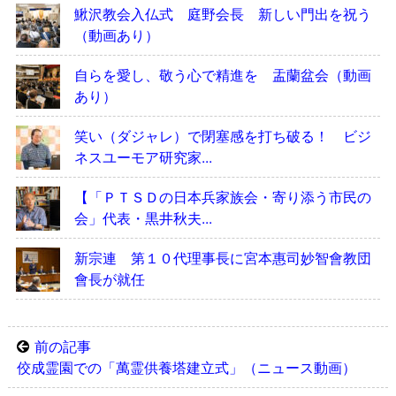
鰍沢教会入仏式 庭野会長 新しい門出を祝う
（動画あり）
自らを愛し、敬う心で精進を 盂蘭盆会（動画
あり）
笑い（ダジャレ）で閉塞感を打ち破る！ ビジ
ネスユーモア研究家...
【「ＰＴＳＤの日本兵家族会・寄り添う市民の
会」代表・黒井秋夫...
新宗連 第１０代理事長に宮本惠司妙智會教団
會長が就任
前の記事
佼成霊園での「萬霊供養塔建立式」（ニュース動画）