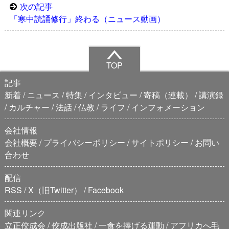
次の記事
「寒中読誦修行」終わる（ニュース動画）
TOP
記事
新着
ニュース
特集
インタビュー
寄稿（連載）
講演録
カルチャー
法話
仏教
ライフ
インフォメーション
会社情報
会社概要
プライバシーポリシー
サイトポリシー
お問い
合わせ
配信
RSS
X（旧Twitter）
Facebook
関連リンク
立正佼成会
佼成出版社
一食を捧げる運動
アフリカへ毛