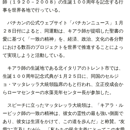
師（１９２０－２００８）の生誕１００周年を記念する行
事を世界各地で行っている。
バチカンの公式ウェブサイト「バチカンニュース」１月
２８日付によると、同運動は、キアラ師が提唱した聖書の
愛に基づく「一致の精神」を、経済、政治、文化の各分野
における数百のプロジェクトを世界で推進することによっ
て実現しようと活動している。
キアラ師の生誕地である北イタリアのトレント市では、
生誕１００周年記念式典が１月２５日に、同国のセルジ
ョ・マッタレッラ大統領臨席のもと行われ、立正佼成会か
らローマセンターの水藻克年センター長が参加した。
スピーチに立ったマッタレッラ大統領は、「キアラ・ル
ービック師の一致の精神は、彼女の霊性の最も強い側面で
あり、彼女は生涯をかけて、この道を歩んだ」と称賛。“友
愛”に言及しながら、「私たちの民主主義にとってこの友愛