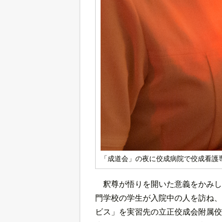
「成道会」の夜に佼成病院で佼成看護
釈尊が悟りを開いた意義をかみし
門学校の学生が入院中の人を訪ね、
ビス」を実習先の立正佼成会附属佼