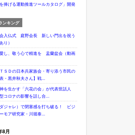
を捧げる運動推進ツールカタログ」開発
ランキング
会入仏式 庭野会長 新しい門出を祝う
あり）
愛し、敬う心で精進を 盂蘭盆会（動画
ＴＳＤの日本兵家族会・寄り添う市民の
表・黒井秋夫さん】戦...
神を生かす「六花の会」が代表世話人
型コロナの影響を話し合...
ダジャレ）で閉塞感を打ち破る！ ビジ
ーモア研究家・川堀泰...
年8月