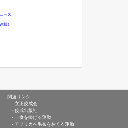
ュース
連載）
関連リンク
立正佼成会
佼成出版社
一食を捧げる運動
アフリカへ毛布をおくる運動