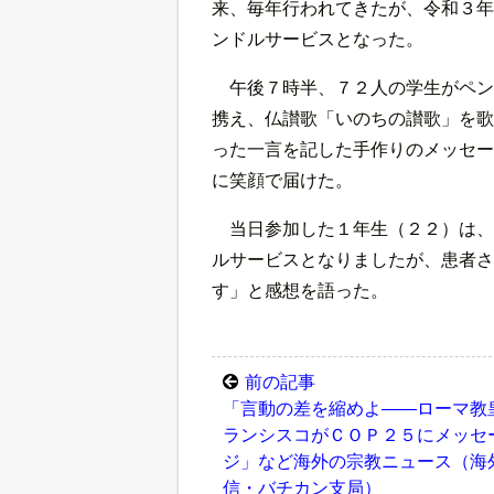
来、毎年行われてきたが、令和３年
ンドルサービスとなった。
午後７時半、７２人の学生がペン
携え、仏讃歌「いのちの讃歌」を歌
った一言を記した手作りのメッセー
に笑顔で届けた。
当日参加した１年生（２２）は、
ルサービスとなりましたが、患者さ
す」と感想を語った。
前の記事
「言動の差を縮めよ――ローマ教
ランシスコがＣＯＰ２５にメッセ
ジ」など海外の宗教ニュース（海
信・バチカン支局）