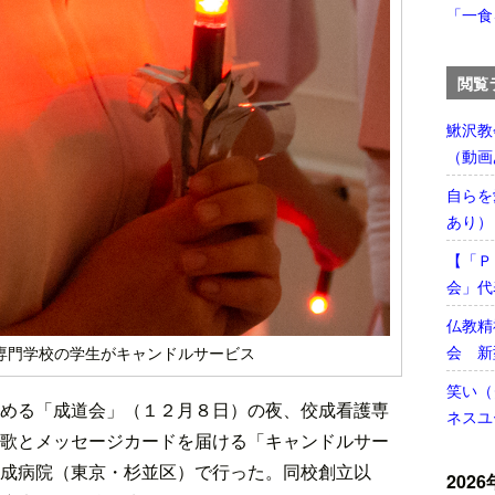
「一食
閲覧
鰍沢教
（動画
自らを
あり）
【「Ｐ
会」代
仏教精
会 新
専門学校の学生がキャンドルサービス
笑い（
める「成道会」（１２月８日）の夜、佼成看護専
ネスユ
歌とメッセージカードを届ける「キャンドルサー
成病院（東京・杉並区）で行った。同校創立以
2026