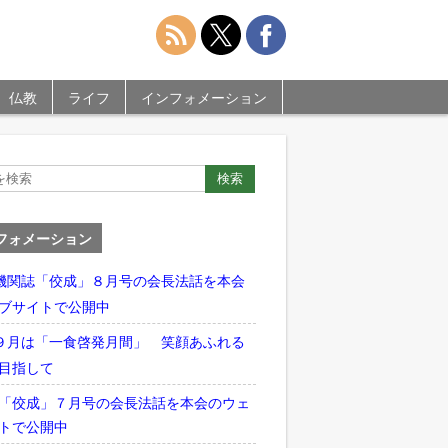
仏教
ライフ
インフォメーション
フォメーション
機関誌「佼成」８月号の会長法話を本会
ブサイトで公開中
９月は「一食啓発月間」 笑顔あふれる
目指して
「佼成」７月号の会長法話を本会のウェ
トで公開中