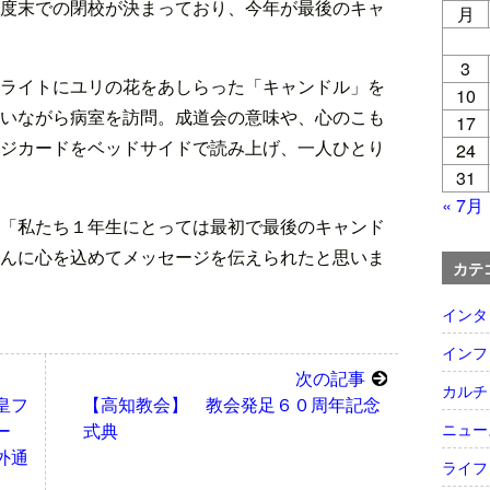
度末での閉校が決まっており、今年が最後のキャ
月
3
ライトにユリの花をあしらった「キャンドル」を
10
いながら病室を訪問。成道会の意味や、心のこも
17
ジカードをベッドサイドで読み上げ、一人ひとり
24
31
« 7月
「私たち１年生にとっては最初で最後のキャンド
んに心を込めてメッセージを伝えられたと思いま
カテ
インタ
インフ
次の記事
カルチ
皇フ
【高知教会】 教会発足６０周年記念
ニュー
ー
式典
外通
ライフ