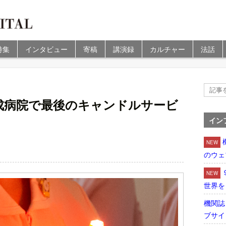
特集
インタビュー
寄稿
講演録
カルチャー
法話
成病院で最後のキャンドルサービ
イン
NEW
のウェ
NEW
世界を
機関誌
ブサイ