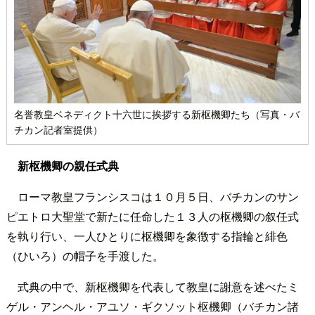
名誉教皇ベネディクト十六世に挨拶する新枢機卿たち（写真・バ
チカン記者室提供）
新枢機卿の親任式典
ローマ教皇フランシスコは１０月５日、バチカンのサン
ピエトロ大聖堂で新たに任命した１３人の枢機卿の叙任式
を執り行い、一人ひとりに枢機卿を象徴する指輪と緋色
（ひいろ）の帽子を手渡した。
式典の中で、新枢機卿を代表して教皇に謝意を述べたミ
ゲル・アンヘル・アユソ・ギクソット枢機卿（バチカン諸