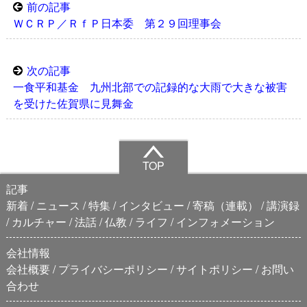
前の記事
ＷＣＲＰ／ＲｆＰ日本委 第２９回理事会
次の記事
一食平和基金 九州北部での記録的な大雨で大きな被害
を受けた佐賀県に見舞金
TOP
記事
新着
ニュース
特集
インタビュー
寄稿（連載）
講演録
カルチャー
法話
仏教
ライフ
インフォメーション
会社情報
会社概要
プライバシーポリシー
サイトポリシー
お問い
合わせ