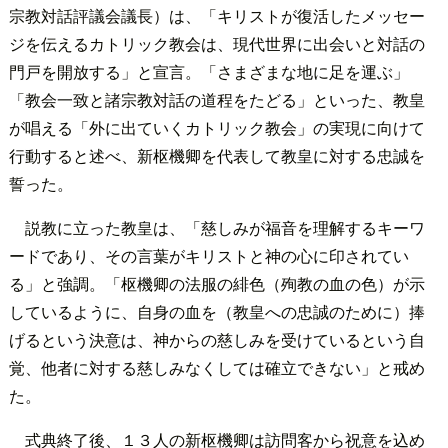
宗教対話評議会議長）は、「キリストが復活したメッセー
ジを伝えるカトリック教会は、現代世界に出会いと対話の
門戸を開放する」と宣言。「さまざまな地に足を運ぶ」
「教会一致と諸宗教対話の道程をたどる」といった、教皇
が唱える「外に出ていくカトリック教会」の実現に向けて
行動すると述べ、新枢機卿を代表して教皇に対する忠誠を
誓った。
説教に立った教皇は、「慈しみが福音を理解するキーワ
ードであり、その言葉がキリストと神の心に印されてい
る」と強調。「枢機卿の法服の緋色（殉教の血の色）が示
しているように、自身の血を（教皇への忠誠のために）捧
げるという決意は、神からの慈しみを受けているという自
覚、他者に対する慈しみなくしては確立できない」と戒め
た。
式典終了後、１３人の新枢機卿は訪問客から祝意を込め