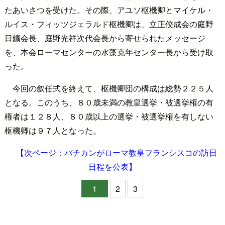
たあいさつを受けた。その際、アユソ枢機卿とマイケル・
ルイス・フィッツジェラルド枢機卿は、立正佼成会の庭野
日鑛会長、庭野光祥次代会長から寄せられたメッセージ
を、本会ローマセンターの水藻克年センター長から受け取
った。
今回の叙任式を終えて、枢機卿団の構成は総勢２２５人
となる。このうち、８０歳未満の教皇選挙・被選挙権の有
権者は１２８人、８０歳以上の選挙・被選挙権を有しない
枢機卿は９７人となった。
【次ページ：バチカンがローマ教皇フランシスコの訪日
日程を公表】
1
2
3