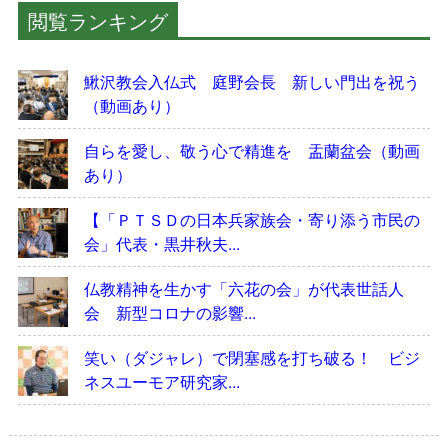
閲覧ランキング
鰍沢教会入仏式 庭野会長 新しい門出を祝う
（動画あり）
自らを愛し、敬う心で精進を 盂蘭盆会（動画
あり）
【「ＰＴＳＤの日本兵家族会・寄り添う市民の
会」代表・黒井秋夫...
仏教精神を生かす「六花の会」が代表世話人
会 新型コロナの影響...
笑い（ダジャレ）で閉塞感を打ち破る！ ビジ
ネスユーモア研究家...