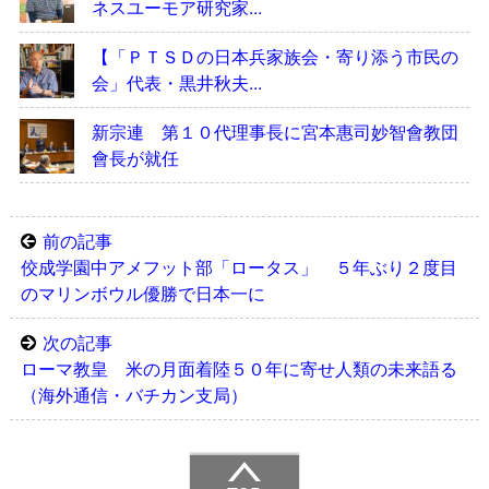
ネスユーモア研究家...
【「ＰＴＳＤの日本兵家族会・寄り添う市民の
会」代表・黒井秋夫...
新宗連 第１０代理事長に宮本惠司妙智會教団
會長が就任
前の記事
佼成学園中アメフット部「ロータス」 ５年ぶり２度目
のマリンボウル優勝で日本一に
次の記事
ローマ教皇 米の月面着陸５０年に寄せ人類の未来語る
（海外通信・バチカン支局）