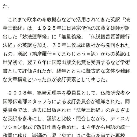
た。
これまで欧米の布教拠点などで活用されてきた英訳『法
華三部経』は、１９２５年に日蓮宗僧侶の加藤文雄師が訳
出した「妙法蓮華経」に「無量義経」「仏説観普賢菩薩行
法経」の英訳を加え、７５年に佼成出版社から発刊された
もの。漢訳（鳩摩羅什＝くまらじゅう＝訳）からの英訳は
世界初で、翌７６年に国際出版文化賞を受賞するなど学術
書として評価されたが、経年とともに擬古的な文体や難解
な文章構造といった点が改訂要素として生じた。
２００８年、篠崎元理事を委員長として、仏教研究者や
国際伝道部スタッフらによる改訂委員会が組織された。同
委員会では、過去に出版された『法華三部経』のさまざま
な英訳を参考にし、漢訳と比較・照合しながら、ディスカ
ッション形式で改訂作業を進めた。１４年から用語の統一
作業に移り、読誦のし易（やす）さに焦点を当てた再校