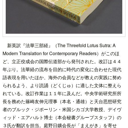
新英訳『法華三部経』（The Threefold Lotus Sutra: A
Modern Translation for Contemporary Readers）がこのほ
ど、立正佼成会の国際伝道部から発刊された。改訂は４４
年ぶり。法華経の流布を目的に時代の変化に合わせた現代
語表現を用いたほか、海外の会員などが教えの実践に努め
られるよう、より読誦（どくじゅ）に適した文体に整えら
れている。改訂作業は１１年に及んだ。中央学術研究所所
長を務めた篠崎友伸元理事（本名・通雄）と天台思想研究
者のブルック・ジポーリン・米国シカゴ大学教授、デイヴ
ィッド・エアハルト博士（本会秘書グループスタッフ）の
３氏が翻訳を担当。庭野日鑛会長が「まえがき」を寄せ