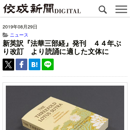
2019年08月29日
ニュース
新英訳『法華三部経』発刊 ４４年ぶ
り改訂 より読誦に適した文体に