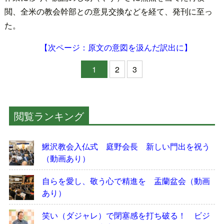
閲、全米の教会幹部との意見交換などを経て、発刊に至っ
た。
【次ページ：原文の意図を汲んだ訳出に】
1
2
3
閲覧ランキング
鰍沢教会入仏式 庭野会長 新しい門出を祝う
（動画あり）
自らを愛し、敬う心で精進を 盂蘭盆会（動画
あり）
笑い（ダジャレ）で閉塞感を打ち破る！ ビジ